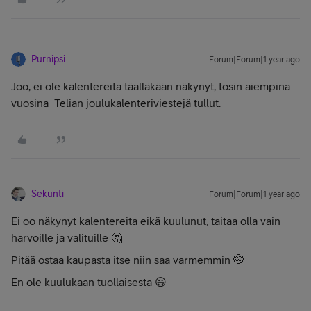
Purnipsi
Forum|Forum|1 year ago
Joo, ei ole kalentereita täälläkään näkynyt, tosin aiempina
vuosina Telian joulukalenteriviestejä tullut.
Sekunti
Forum|Forum|1 year ago
Ei oo näkynyt kalentereita eikä kuulunut, taitaa olla vain
harvoille ja valituille 🤔
Pitää ostaa kaupasta itse niin saa varmemmin 🤭
En ole kuulukaan tuollaisesta 😃