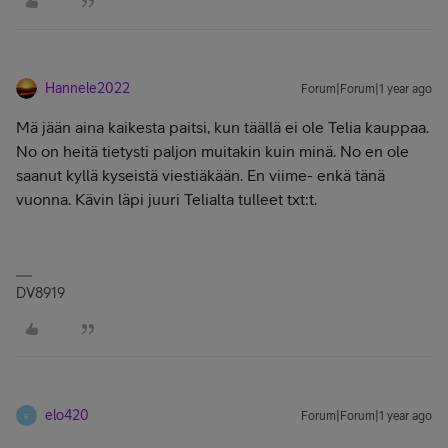
Hannele2022
Forum|Forum|1 year ago
Mä jään aina kaikesta paitsi, kun täällä ei ole Telia kauppaa.
No on heitä tietysti paljon muitakin kuin minä. No en ole
saanut kyllä kyseistä viestiäkään. En viime- enkä tänä
vuonna. Kävin läpi juuri Telialta tulleet txt:t.
DV8919
elo420
Forum|Forum|1 year ago
E