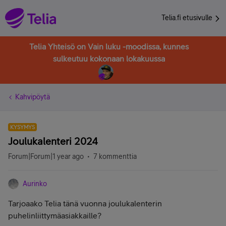
Telia.fi etusivulle
Telia Yhteisö on Vain luku -moodissa, kunnes
sulkeutuu kokonaan lokakuussa
Kahvipöytä
KYSYMYS
Joulukalenteri 2024
Forum|Forum|1 year ago
7 kommenttia
Aurinko
Tarjoaako Telia tänä vuonna joulukalenterin
puhelinliittymäasiakkaille?