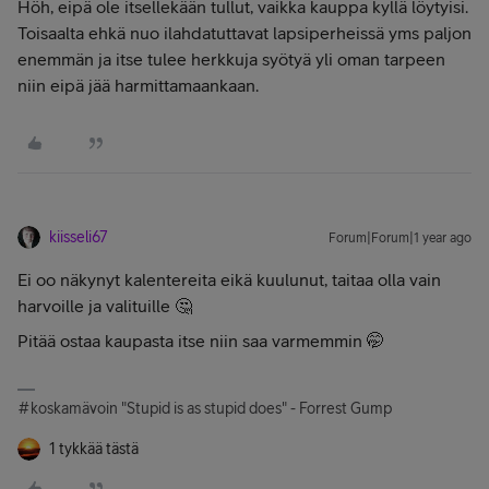
Höh, eipä ole itsellekään tullut, vaikka kauppa kyllä löytyisi.
Toisaalta ehkä nuo ilahdatuttavat lapsiperheissä yms paljon
enemmän ja itse tulee herkkuja syötyä yli oman tarpeen
niin eipä jää harmittamaankaan.
kiisseli67
Forum|Forum|1 year ago
Ei oo näkynyt kalentereita eikä kuulunut, taitaa olla vain
harvoille ja valituille 🤔
Pitää ostaa kaupasta itse niin saa varmemmin 🤭
#koskamävoin "Stupid is as stupid does" - Forrest Gump
1 tykkää tästä