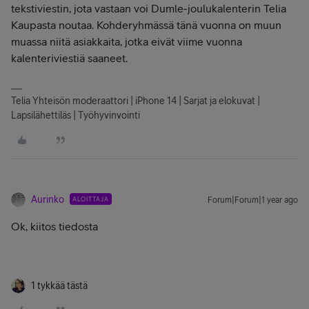
tekstiviestin, jota vastaan voi Dumle-joulukalenterin Telia
Kaupasta noutaa. Kohderyhmässä tänä vuonna on muun
muassa niitä asiakkaita, jotka eivät viime vuonna
kalenteriviestiä saaneet.
Telia Yhteisön moderaattori | iPhone 14 | Sarjat ja elokuvat |
Lapsilähettiläs | Työhyvinvointi
Aurinko
ALOITTAJA
Forum|Forum|1 year ago
Ok, kiitos tiedosta
1 tykkää tästä