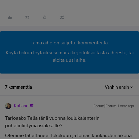
Tämä aihe on suljettu kommenteilta.
Käytä hakua löytääksesi muita kirjoituksia tästä aiheesta, tai
aloita uusi aihe.
7 kommenttia
Vanhin ensin
Katjane
Forum|Forum|1 year ago
Tarjoaako Telia tänä vuonna joulukalenterin
puhelinliittymäasiakkaille?
Olemme lähettäneet lokakuun ja tämän kuukauden aikana