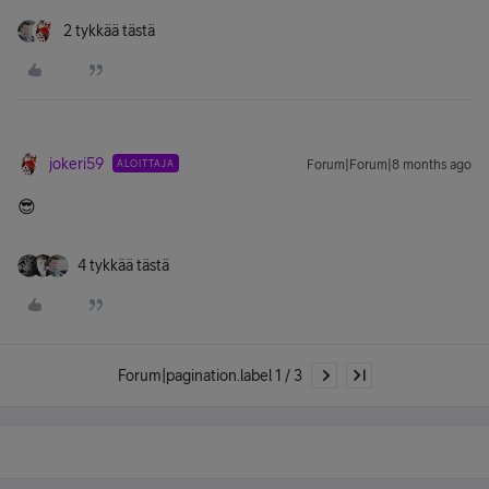
2 tykkää tästä
jokeri59
ALOITTAJA
Forum|Forum|8 months ago
😎
4 tykkää tästä
Forum|pagination.label 1 / 3