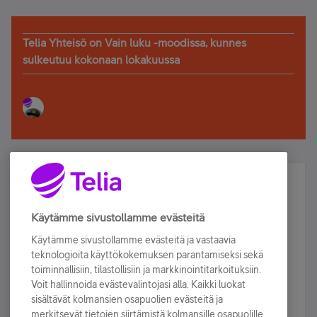
Telia Yhteisö on Vain luku -moodissa, kunnes
sulkeutuu kokonaan lokakuussa
Älä jää paitsi – osallistu ja voita!
Tilaa Telian uutiskirje ja olet mukana arvonnassa.
Käytämme sivustollamme evästeitä
Samalla saat parhaat asiakasedut suoraan
Käytämme sivustollamme evästeitä ja vastaavia
sähköpostiisi.
teknologioita käyttökokemuksen parantamiseksi sekä
toiminnallisiin, tilastollisiin ja markkinointitarkoituksiin.
Voit hallinnoida evästevalintojasi alla. Kaikki luokat
Tilaa nyt
sisältävät kolmansien osapuolien evästeitä ja
merkitsevät tietojen siirtämistä kolmansille osapuolille.