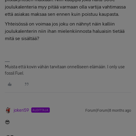
joulukalenteria myy pitää varmaan olla vartija vahtimassa
että asiakas maksaa sen ennen kuin poistuu kaupasta.
Yhteisössä on voimaa jos joku on nähnyt näin kalliin
joulukalenterin niin ihan mielenkiinnosta haluaisin tietää
mitä se sisältää?
Muista että kovin vähän tarvitaan onnelliseen elämään. I only use
fossil Fuel.
jokeri59
ALOITTAJA
Forum|Forum|8 months ago
😎