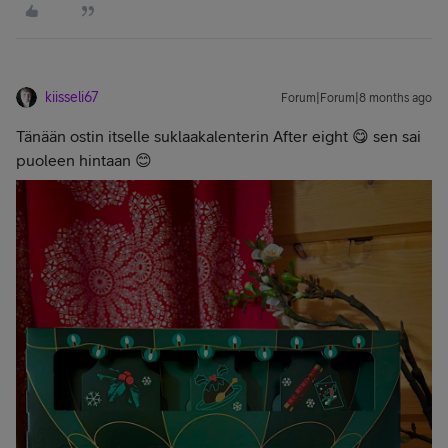
kiisseli67
Forum|Forum|8 months ago
Tänään ostin itselle suklaakalenterin After eight 😋 sen sai
puoleen hintaan 😊