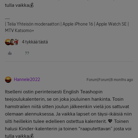
tulla vaikka💰
| Telia Yhteisön moderaattori | Apple iPhone 16 | Apple Watch SE |
MTV Katsomo+
4 tykkää tästä
Hannele2022
Forum|Forum|8 months ago
Itselleni ostin perinteisesti English Teashopin
teejoulukalenterin, se on joka jouluinen hankinta. Tosin
hamstrailen niitä sitten joulun jälkeenkin vielä jos sattuvat
olemaan alennuksessa. Ja vaikka lapset on täysi-ikäisiä niin
silti heillekin tulee edelleen ostettua kalenterit. 💖 Toinen
halusi Kinder-kalenterin ja toinen “raaputettavan” josta voi
tulla vaikka💰