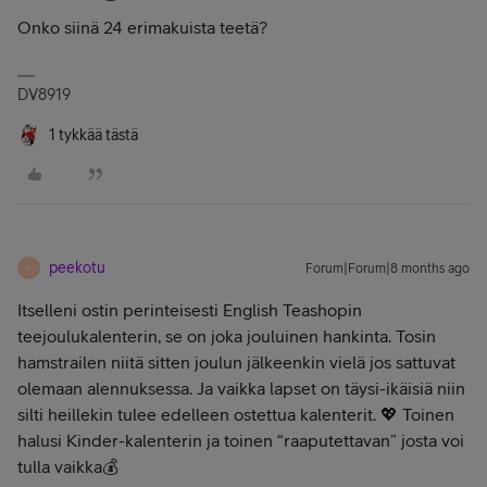
Onko siinä 24 erimakuista teetä?
DV8919
1 tykkää tästä
peekotu
Forum|Forum|8 months ago
P
Itselleni ostin perinteisesti English Teashopin
teejoulukalenterin, se on joka jouluinen hankinta. Tosin
hamstrailen niitä sitten joulun jälkeenkin vielä jos sattuvat
olemaan alennuksessa. Ja vaikka lapset on täysi-ikäisiä niin
silti heillekin tulee edelleen ostettua kalenterit. 💖 Toinen
halusi Kinder-kalenterin ja toinen “raaputettavan” josta voi
tulla vaikka💰