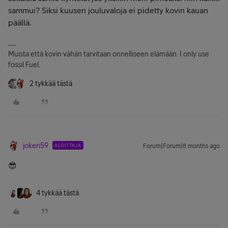
sammui? Siksi kuusen jouluvaloja ei pidetty kovin kauan
päällä.
Muista että kovin vähän tarvitaan onnelliseen elämään. I only use
fossil Fuel.
2 tykkää tästä
jokeri59
ALOITTAJA
Forum|Forum|8 months ago
😎
4 tykkää tästä