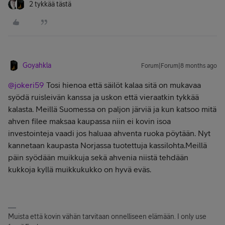
2 tykkää tästä
Goyahkla
Forum|Forum|8 months ago
@jokeri59
Tosi hienoa että säilöt kalaa sitä on mukavaa
syödä ruisleivän kanssa ja uskon että vieraatkin tykkää
kalasta. Meillä Suomessa on paljon järviä ja kun katsoo mitä
ahven filee maksaa kaupassa niin ei kovin isoa
investointeja vaadi jos haluaa ahventa ruoka pöytään. Nyt
kannetaan kaupasta Norjassa tuotettuja kassilohta.Meillä
päin syödään muikkuja sekä ahvenia niistä tehdään
kukkoja kyllä muikkukukko on hyvä eväs.
Muista että kovin vähän tarvitaan onnelliseen elämään. I only use