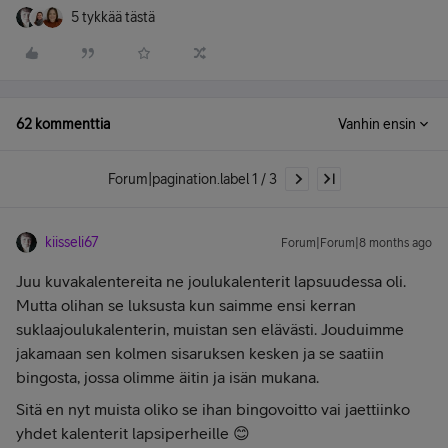
5 tykkää tästä
62 kommenttia
Vanhin ensin
Forum|pagination.label 1 / 3
kiisseli67
Forum|Forum|8 months ago
Juu kuvakalentereita ne joulukalenterit lapsuudessa oli.
Mutta olihan se luksusta kun saimme ensi kerran
suklaajoulukalenterin, muistan sen elävästi. Jouduimme
jakamaan sen kolmen sisaruksen kesken ja se saatiin
bingosta, jossa olimme äitin ja isän mukana.
Sitä en nyt muista oliko se ihan bingovoitto vai jaettiinko
yhdet kalenterit lapsiperheille 😊