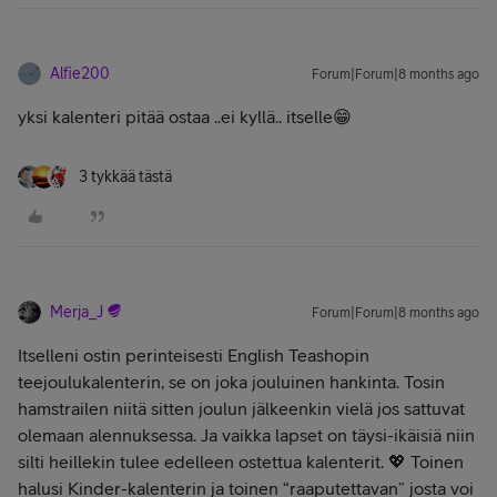
Alfie200
Forum|Forum|8 months ago
yksi kalenteri pitää ostaa ..ei kyllä.. itselle😁
3 tykkää tästä
Merja_J
Forum|Forum|8 months ago
Itselleni ostin perinteisesti English Teashopin
teejoulukalenterin, se on joka jouluinen hankinta. Tosin
hamstrailen niitä sitten joulun jälkeenkin vielä jos sattuvat
olemaan alennuksessa. Ja vaikka lapset on täysi-ikäisiä niin
silti heillekin tulee edelleen ostettua kalenterit. 💖 Toinen
halusi Kinder-kalenterin ja toinen “raaputettavan” josta voi