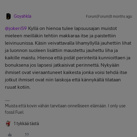
Goyahkla
Forum|Forum|8 months ago
@jokeri59
Kyllä on hienoa tulee lapsuusajan muistot
mieleen meilläkin tehtiin makkaraa itse ja paistettiin
leivinuunissa. Käsin veivattavalla lihamyllyllä jauhettiin lihat
ja luonnon suoleen lisättiin maustettu jauhettu liha ja
kaikille maistu. Hienoa että pidät perinteitä kunnioittaen ja
bonuksena jos lapsesi jatkaisivat perinnettä. Nykyään
ihmiset ovat vieraantuneet kaikesta jonka voisi tehdä itse
jotkut ihmiset ovat niin laiskoja että kännykällä tilataan
ruuat kotiin.
Muista että kovin vähän tarvitaan onnelliseen elämään. I only use
fossil Fuel.
1 tykkää tästä