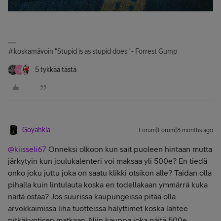
#koskamävoin "Stupid is as stupid does" - Forrest Gump
5 tykkää tästä
S
Goyahkla
Forum|Forum|8 months ago
@kiisseli67
Onneksi olkoon kun sait puoleen hintaan mutta
järkytyin kun joulukalenteri voi maksaa yli 500e? En tiedä
onko joku juttu joka on saatu klikki otsikon alle? Taidan olla
pihalla kuin lintulauta koska en todellakaan ymmärrä kuka
näitä ostaa? Jos suurissa kaupungeissa pitää olla
arvokkaimissa liha tuotteissa hälyttimet koska lähtee
pitkäkyntisen matkaan. Niin kauppa joka näitä 500e