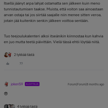
Itsellä jäänyt arpa lahjat ostamatta sen jälkeen kuin meno
tunnistautumisen taakse. Muista, että voiton saa ainoastaan
arvan ostaja tai jos siirtää saajalle niin menee sitten veroa,
jotain jää kuitenkin senkin jälkeen voittoa sentään.
Tuo teejoulukalenteri alkoi itseänikin kiinnostaa kun kahvia
en juo mutta teetä päivittäin. Vielä tässä ehtii löytää niitä.
2 tykkää tästä
jokeri59
ALOITTAJA
Forum|Forum|8 months ago
😎
4 tykkää tästä