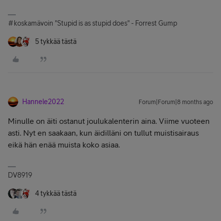
#koskamävoin "Stupid is as stupid does" - Forrest Gump
5 tykkää tästä
Hannele2022
Forum|Forum|8 months ago
Minulle on äiti ostanut joulukalenterin aina. Viime vuoteen
asti. Nyt en saakaan, kun äidilläni on tullut muistisairaus
eikä hän enää muista koko asiaa.
DV8919
4 tykkää tästä