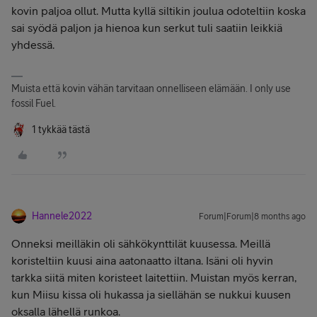
kovin paljoa ollut. Mutta kyllä siltikin joulua odoteltiin koska
sai syödä paljon ja hienoa kun serkut tuli saatiin leikkiä
yhdessä.
Muista että kovin vähän tarvitaan onnelliseen elämään. I only use
fossil Fuel.
1 tykkää tästä
Hannele2022
Forum|Forum|8 months ago
Onneksi meilläkin oli sähkökynttilät kuusessa. Meillä
koristeltiin kuusi aina aatonaatto iltana. Isäni oli hyvin
tarkka siitä miten koristeet laitettiin. Muistan myös kerran,
kun Miisu kissa oli hukassa ja siellähän se nukkui kuusen
oksalla lähellä runkoa.