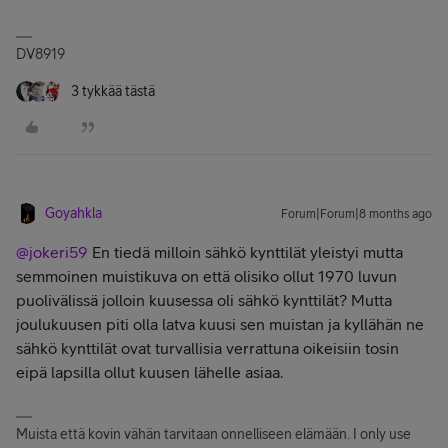
DV8919
3 tykkää tästä
Goyahkla
Forum|Forum|8 months ago
@jokeri59
En tiedä milloin sähkö kynttilät yleistyi mutta
semmoinen muistikuva on että olisiko ollut 1970 luvun
puolivälissä jolloin kuusessa oli sähkö kynttilät? Mutta
joulukuusen piti olla latva kuusi sen muistan ja kyllähän ne
sähkö kynttilät ovat turvallisia verrattuna oikeisiin tosin
eipä lapsilla ollut kuusen lähelle asiaa.
Muista että kovin vähän tarvitaan onnelliseen elämään. I only use