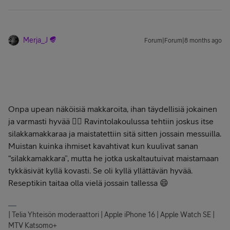
Merja_J
Forum|Forum|8 months ago
Onpa upean näköisiä makkaroita, ihan täydellisiä jokainen
ja varmasti hyvää 👌🏻 Ravintolakoulussa tehtiin joskus itse
silakkamakkaraa ja maistatettiin sitä sitten jossain messuilla.
Muistan kuinka ihmiset kavahtivat kun kuulivat sanan
“silakkamakkara”, mutta he jotka uskaltautuivat maistamaan
tykkäsivät kyllä kovasti. Se oli kyllä yllättävän hyvää.
Reseptikin taitaa olla vielä jossain tallessa 😄
| Telia Yhteisön moderaattori | Apple iPhone 16 | Apple Watch SE |
MTV Katsomo+