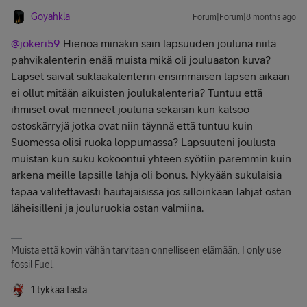
Goyahkla
Forum|Forum|8 months ago
@jokeri59
Hienoa minäkin sain lapsuuden jouluna niitä
pahvikalenterin enää muista mikä oli jouluaaton kuva?
Lapset saivat suklaakalenterin ensimmäisen lapsen aikaan
ei ollut mitään aikuisten joulukalenteria? Tuntuu että
ihmiset ovat menneet jouluna sekaisin kun katsoo
ostoskärryjä jotka ovat niin täynnä että tuntuu kuin
Suomessa olisi ruoka loppumassa? Lapsuuteni joulusta
muistan kun suku kokoontui yhteen syötiin paremmin kuin
arkena meille lapsille lahja oli bonus. Nykyään sukulaisia
tapaa valitettavasti hautajaisissa jos silloinkaan lahjat ostan
läheisilleni ja jouluruokia ostan valmiina.
Muista että kovin vähän tarvitaan onnelliseen elämään. I only use
fossil Fuel.
1 tykkää tästä