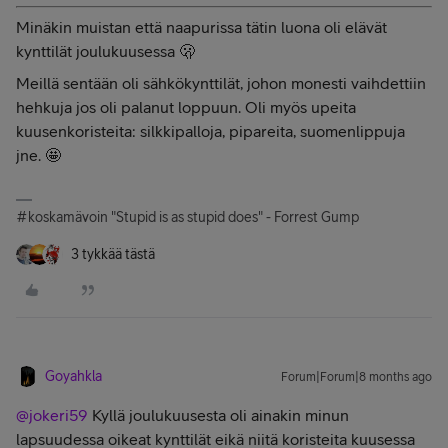
Minäkin muistan että naapurissa tätin luona oli elävät
kynttilät joulukuusessa 🫢
Meillä sentään oli sähkökynttilät, johon monesti vaihdettiin
hehkuja jos oli palanut loppuun. Oli myös upeita
kuusenkoristeita: silkkipalloja, pipareita, suomenlippuja
jne. 🤩
#koskamävoin "Stupid is as stupid does" - Forrest Gump
3 tykkää tästä
Goyahkla
Forum|Forum|8 months ago
@jokeri59
Kyllä joulukuusesta oli ainakin minun
lapsuudessa oikeat kynttilät eikä niitä koristeita kuusessa