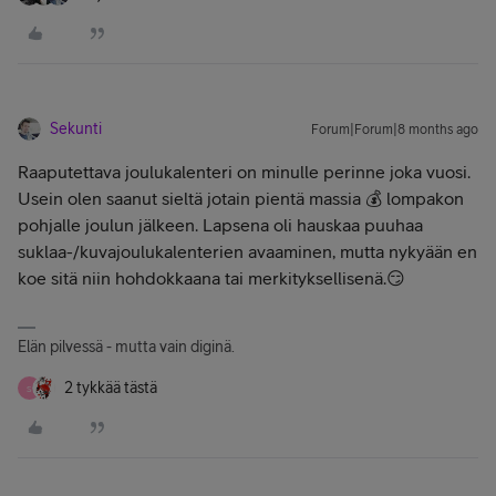
Sekunti
Forum|Forum|8 months ago
Raaputettava joulukalenteri on minulle perinne joka vuosi.
Usein olen saanut sieltä jotain pientä massia 💰 lompakon
pohjalle joulun jälkeen. Lapsena oli hauskaa puuhaa
suklaa-/kuvajoulukalenterien avaaminen, mutta nykyään en
koe sitä niin hohdokkaana tai merkityksellisenä.😏
Elän pilvessä - mutta vain diginä.
2 tykkää tästä
S