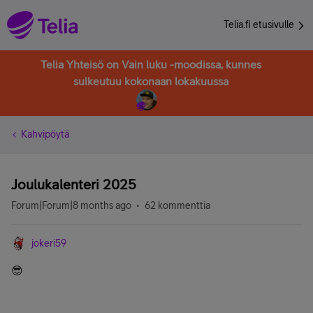
Telia.fi etusivulle
Telia Yhteisö on Vain luku -moodissa, kunnes
sulkeutuu kokonaan lokakuussa
Kahvipöytä
Joulukalenteri 2025
Forum|Forum|8 months ago
62 kommenttia
jokeri59
😎