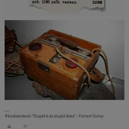
#koskamävoin "Stupid is as stupid does" - Forrest Gump