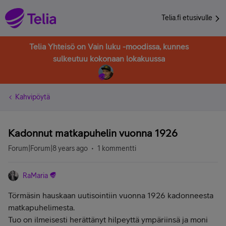
Telia.fi etusivulle
Telia Yhteisö on Vain luku -moodissa, kunnes
sulkeutuu kokonaan lokakuussa
Kahvipöytä
Kadonnut matkapuhelin vuonna 1926
Forum|Forum|8 years ago
1 kommentti
RaMaria
Törmäsin hauskaan uutisointiin vuonna 1926 kadonneesta
matkapuhelimesta.
Tuo on ilmeisesti herättänyt hilpeyttä ympäriinsä ja moni