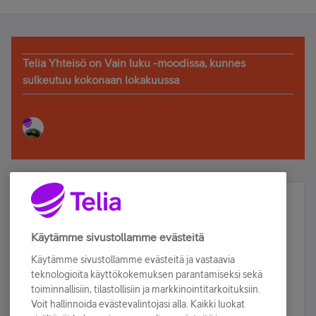
Telia Yhteisö on Vain luku -moodissa, kunnes
sulkeutuu kokonaan lokakuussa
Älä jää paitsi – osallistu ja voita!
Tilaa Telian uutiskirje ja olet mukana arvonnassa.
Käytämme sivustollamme evästeitä
Samalla saat parhaat asiakasedut suoraan
Käytämme sivustollamme evästeitä ja vastaavia
sähköpostiisi.
teknologioita käyttökokemuksen parantamiseksi sekä
toiminnallisiin, tilastollisiin ja markkinointitarkoituksiin.
Voit hallinnoida evästevalintojasi alla. Kaikki luokat
Tilaa nyt