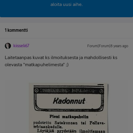
aloita uusi aihe.
1 kommentti
kiisseli67
Forum|Forum|8 years ago
Laitetaanpas kuvat ks ilmoituksesta ja mahdollisesti ks
olevasta "matkapuhelimesta" ;)