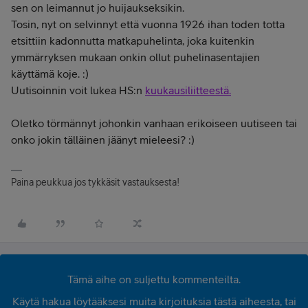
sen on leimannut jo huijaukseksikin.
Tosin, nyt on selvinnyt että vuonna 1926 ihan toden totta
etsittiin kadonnutta matkapuhelinta, joka kuitenkin
ymmärryksen mukaan onkin ollut puhelinasentajien
käyttämä koje. :)
Uutisoinnin voit lukea HS:n
kuukausiliitteestä.
Oletko törmännyt johonkin vanhaan erikoiseen uutiseen tai
onko jokin tälläinen jäänyt mieleesi? :)
Paina peukkua jos tykkäsit vastauksesta!
Tämä aihe on suljettu kommenteilta.
Käytä hakua löytääksesi muita kirjoituksia tästä aiheesta, tai