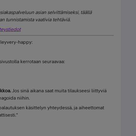
iakaspalveluun asian selvittämiseksi, täällä
an tunnistamista vaativia tehtäviä.
hteystiedot
ileyvery-happy:
isivustolla kerrotaan seuraavaa:
ikkoa.
Jos sinä aikana saat muita tilaukseesi liittyviä
eagoida niihin.
 palautuksen käsittelyn yhteydessä, ja aiheettomat
tisesti."