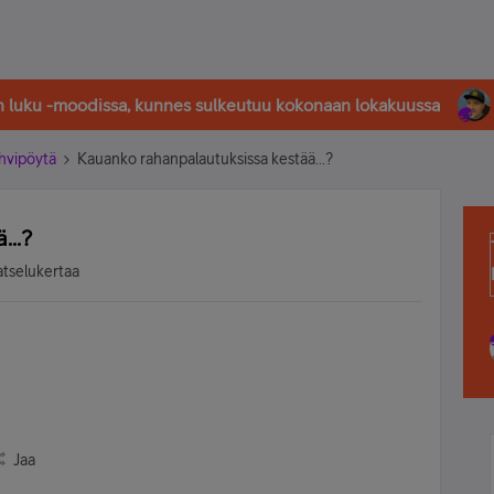
in luku -moodissa, kunnes sulkeutuu kokonaan lokakuussa
hvipöytä
Kauanko rahanpalautuksissa kestää...?
...?
atselukertaa
Jaa