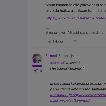
Sinun kannattaa olla yhteydessä asia
ei voida hoitaa asiakkaan tunnistamis
https://www.telia.fi/asiakastuki/yhte
#koskamävoin "Stupid is as stupid does" 
Tykkää
Sekunti
Somettaja
@kiisseli67
@ kirjoitti:
Hei SaanaValkama1!
+4
Ei ole itsellä kokemusta asiasta, mu
peruuttamis ilmoituksen saatuaan
myyminen-ja-sopimukset/verkkoka
maksun-palauttaminen/