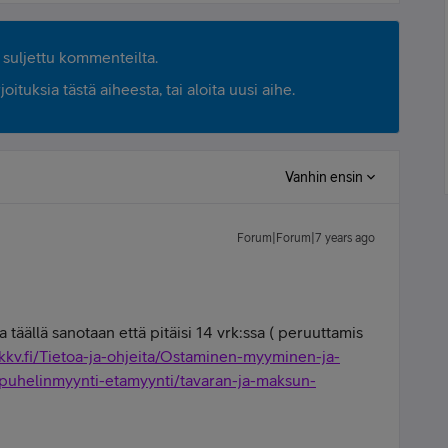
suljettu kommenteilta.
ituksia tästä aiheesta, tai aloita uusi aihe.
Vanhin ensin
Forum|Forum|7 years ago
a täällä sanotaan että pitäisi 14 vrk:ssa ( peruuttamis
kkv.fi/Tietoa-ja-ohjeita/Ostaminen-myyminen-ja-
puhelinmyynti-etamyynti/tavaran-ja-maksun-