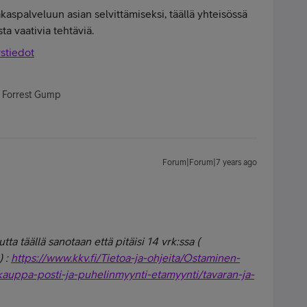
kaspalveluun asian selvittämiseksi, täällä yhteisössä
ta vaativia tehtäviä.
ystiedot
- Forrest Gump
Forum|Forum|7 years ago
tta täällä sanotaan että pitäisi 14 vrk:ssa (
) :
https://www.kkv.fi/Tietoa-ja-ohjeita/Ostaminen-
uppa-posti-ja-puhelinmyynti-etamyynti/tavaran-ja-