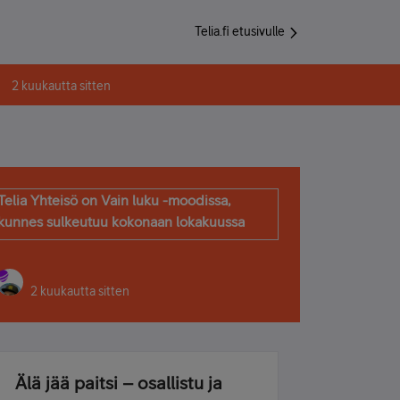
Telia.fi etusivulle
2 kuukautta sitten
Telia Yhteisö on Vain luku -moodissa,
kunnes sulkeutuu kokonaan lokakuussa
2 kuukautta sitten
Älä jää paitsi – osallistu ja