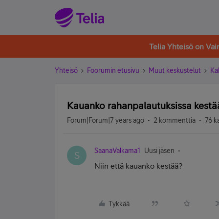
Telia Yhteisö on Va
Yhteisö
Foorumin etusivu
Muut keskustelut
Ka
Kauanko rahanpalautuksissa kestää
Forum|Forum|7 years ago
2 kommenttia
76 k
SaanaValkama1
Uusi jäsen
S
Niin että kauanko kestää?
Tykkää