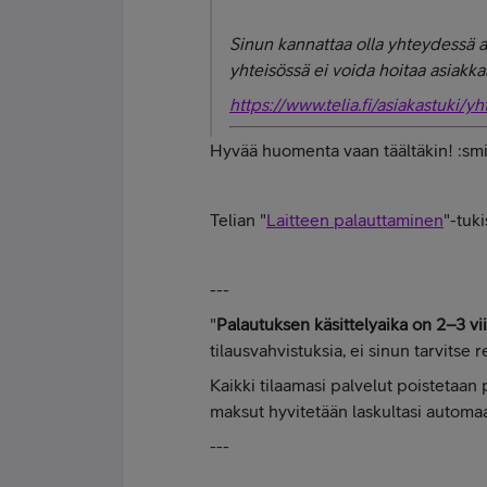
Sinun kannattaa olla yhteydessä as
yhteisössä ei voida hoitaa asiakka
https://www.telia.fi/asiakastuki/y
Hyvää huomenta vaan täältäkin! :sm
Telian "
Laitteen palauttaminen
"-tuk
---
"
Palautuksen käsittelyaika on 2–3 vi
tilausvahvistuksia, ei sinun tarvitse r
Kaikki tilaamasi palvelut poistetaan
maksut hyvitetään laskultasi automaat
---