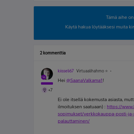
Tämä aihe on 
Käytä hakua löytääksesi muita kirjo
2 kommenttia
kiisseli67
Virtuaalihahmo ⭐️
Hei
@SaanaValkama1
!
+7
Ei ole itsellä kokemusta asiasta, mutt
ilmoituksen saatuaan) :
https://www.
sopimukset/verkkokauppa-posti-ja-
palauttaminen/