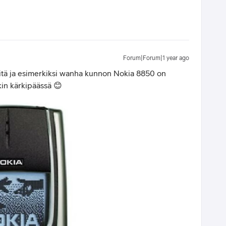
Forum|Forum|1 year ago
öitä ja esimerkiksi wanha kunnon Nokia 8850 on
kin kärkipäässä 😊