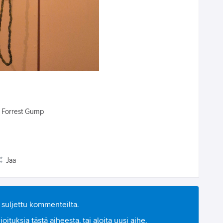
- Forrest Gump
Jaa
suljettu kommenteilta.
ituksia tästä aiheesta, tai aloita uusi aihe.