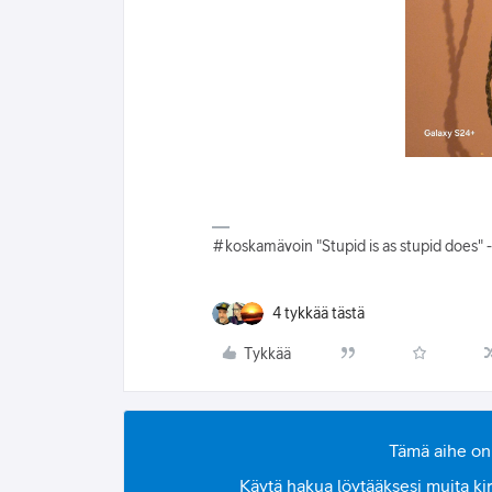
#koskamävoin "Stupid is as stupid does" 
4 tykkää tästä
Tykkää
Tämä aihe on 
Käytä hakua löytääksesi muita kirjo