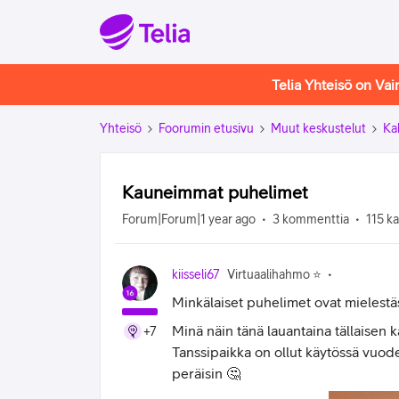
Telia Yhteisö on Va
Yhteisö
Foorumin etusivu
Muut keskustelut
Ka
Kauneimmat puhelimet
Forum|Forum|1 year ago
3 kommenttia
115 k
kiisseli67
Virtuaalihahmo ⭐️
Minkälaiset puhelimet ovat mielest
Minä näin tänä lauantaina tällaisen 
+7
Tanssipaikka on ollut käytössä vuod
peräisin 🤔