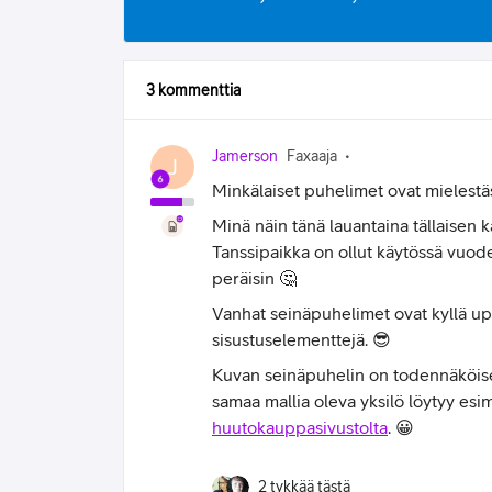
3 kommenttia
Jamerson
Faxaaja
J
Minkälaiset puhelimet ovat mielest
Minä näin tänä lauantaina tällaisen 
Tanssipaikka on ollut käytössä vuod
peräisin 🤔
Vanhat seinäpuhelimet ovat kyllä upei
sisustuselementtejä. 😎
Kuvan seinäpuhelin on todennäköises
samaa mallia oleva yksilö löytyy esim
huutokauppasivustolta
. 😀
2 tykkää tästä