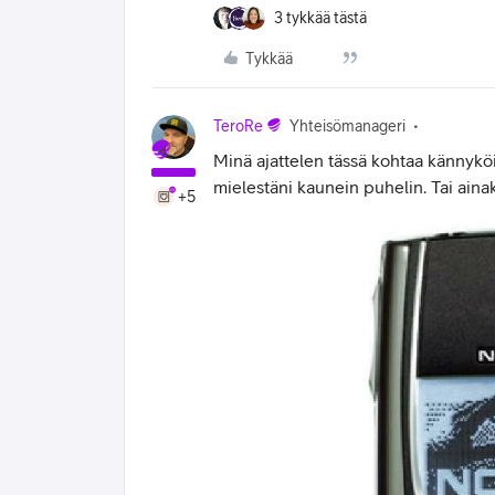
3 tykkää tästä
Tykkää
TeroRe
Yhteisömanageri
Minä ajattelen tässä kohtaa kännyk
mielestäni kaunein puhelin. Tai aina
+5