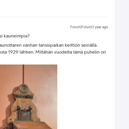
Forum|Forum|1 year ago
äsi kauneimpia?
kaunottaren vanhan tanssipaikan keittiön seinällä.
esta 1929 lähtien. Miltähän vuodelta tämä puhelin on