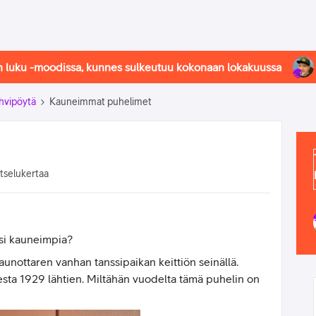
in luku -moodissa, kunnes sulkeutuu kokonaan lokakuussa
hvipöytä
Kauneimmat puhelimet
atselukertaa
äsi kauneimpia?
kaunottaren vanhan tanssipaikan keittiön seinällä.
esta 1929 lähtien. Miltähän vuodelta tämä puhelin on