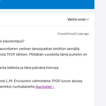
Vanhin ensin
Forum|Forum|1 year ago
äsi kauneimpia?
kaunottaren vanhan tanssipaikan keittiön seinällä.
esta 1929 lähtien. Miltähän vuodelta tämä puhelin on
ta laitteita ja tänä päivänä hienoja
ti L.M. Ericssonin valmistama 1900-luvun alussa,
erkiksi ruotsalaiselta
Auctionet -