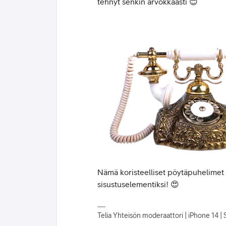
tehnyt senkin arvokkaasti 😊
Nämä koristeelliset pöytäpuhelimet ov
sisustuselementiksi! 😍
Telia Yhteisön moderaattori | iPhone 14 | S