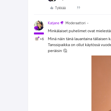
Tykkää
Katjane
Moderaattori
Minkälaiset puhelimet ovat mielest
Minä näin tänä lauantaina tällaisen 
+6
Tanssipaikka on ollut käytössä vuod
peräisin 🤔