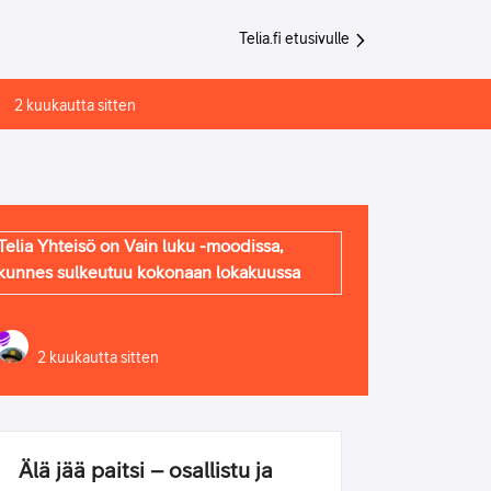
Telia.fi etusivulle
2 kuukautta sitten
Telia Yhteisö on Vain luku -moodissa,
kunnes sulkeutuu kokonaan lokakuussa
2 kuukautta sitten
Älä jää paitsi – osallistu ja