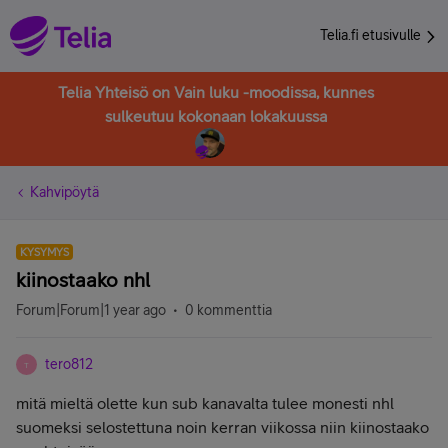
Telia.fi etusivulle
Telia Yhteisö on Vain luku -moodissa, kunnes
sulkeutuu kokonaan lokakuussa
Kahvipöytä
KYSYMYS
kiinostaako nhl
Forum|Forum|1 year ago
0 kommenttia
tero812
T
mitä mieltä olette kun sub kanavalta tulee monesti nhl
suomeksi selostettuna noin kerran viikossa niin kiinostaako