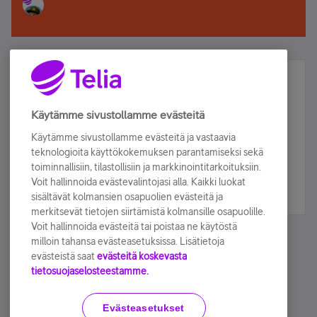
Älä jää paitsi – osallistu ja voita!
Tilaa Telian uutiskirje ja olet mukana arvonnassa.
Käytämme sivustollamme evästeitä
Samalla saat parhaat asiakasedut suoraan
Käytämme sivustollamme evästeitä ja vastaavia
sähköpostiisi.
teknologioita käyttökokemuksen parantamiseksi sekä
toiminnallisiin, tilastollisiin ja markkinointitarkoituksiin.
Voit hallinnoida evästevalintojasi alla. Kaikki luokat
Tilaa nyt
sisältävät kolmansien osapuolien evästeitä ja
merkitsevät tietojen siirtämistä kolmansille osapuolille.
Voit hallinnoida evästeitä tai poistaa ne käytöstä
milloin tahansa evästeasetuksissa. Lisätietoja
evästeistä saat
evästeitä koskevasta
tietosuojaselosteestamme.
Käyttöehdot
Accessibility statement
Evästeasetukset