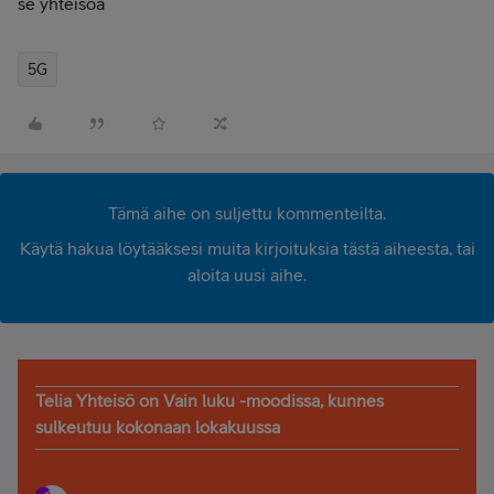
se yhteisöä
5G
Tämä aihe on suljettu kommenteilta.
Käytä hakua löytääksesi muita kirjoituksia tästä aiheesta, tai
aloita uusi aihe.
Telia Yhteisö on Vain luku -moodissa, kunnes
sulkeutuu kokonaan lokakuussa