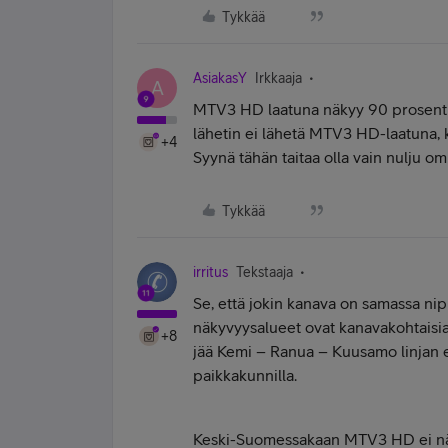
Tykkää
AsiakasY
Irkkaaja
A
MTV3 HD laatuna näkyy 90 prosentil
lähetin ei lähetä MTV3 HD-laatuna, k
+4
Syynä tähän taitaa olla vain nulju o
Tykkää
irritus
Tekstaaja
Se, että jokin kanava on samassa nip
näkyvyysalueet ovat kanavakohtaisi
+8
jää Kemi – Ranua – Kuusamo linjan et
paikkakunnilla.
Keski-Suomessakaan MTV3 HD ei näy m