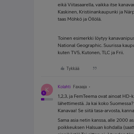
eikä Viitasaarella, vaikka itse kanava
Kaskinen, Kristiinankaupunki ja När
taas Möhkö ja Öllölä.
Toinen esimerkki löytyy kanavanipus
National Geographic. Suurissa kau
kuten TV5, Kutonen, TLC ja Frii.
Tykkää
Kolahti
Faxaaja
K
1,2,3, ja FemTeema ovat ainoat HD-
lähettimestä. Ja kai koko Suomessa?
Kanavaa! Se siitä tasa-arvosta, kann
Sama asia netin kanssa, alle 2000 a
poikkeuksen Halsuan kohdalla (saatt