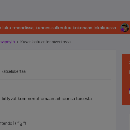
in luku -moodissa, kunnes sulkeutuu kokonaan lokakuussa
hvipöytä
Kuvanlaatu antenniverkossa
 katselukertaa
n liittyvät kommentit omaan aihioonsa toisesta
ndo | ( ͡° ͜ʖ ͡°)