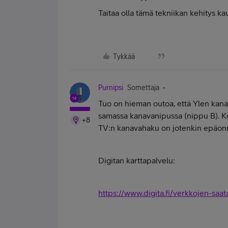
Taitaa olla tämä tekniikan kehitys ka
Tykkää
Purnipsi
Somettaja
Tuo on hieman outoa, että Ylen kan
samassa kanavanipussa (nippu B). Kuul
+8
TV:n kanavahaku on jotenkin epäonn
Digitan karttapalvelu:
https://www.digita.fi/verkkojen-saat