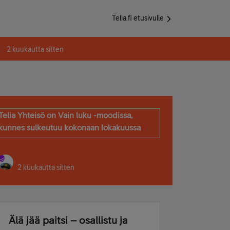
Telia.fi etusivulle
2 kuukautta sitten
Telia Yhteisö on Vain luku -moodissa,
kunnes sulkeutuu kokonaan lokakuussa
2 kuukautta sitten
Älä jää paitsi – osallistu ja