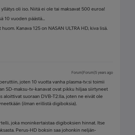
 yllätys oli iso. Niitä ei ole tai maksavat 500 euroa!
sä 10 vuoden päästä...
kaat huom. Kanava 125 on NASAN ULTRA HD, kiva lisä.
Forum|Forum|5 years ago
ruttiin, joten 10 vuotta vanha plasma-tv:si toimii
aan SD-maksu-tv-kanavat ovat pikku hiljaa siirtyneet
aloittivat suoraan DVB-T2:lla, joten ne eivät ole
eetkään (ilman erillistä digiboksia).
elli, joka moninkertaistaa digiboksien hinnat. Itse
Saksasta. Perus-HD boksin saa johonkin neljän-