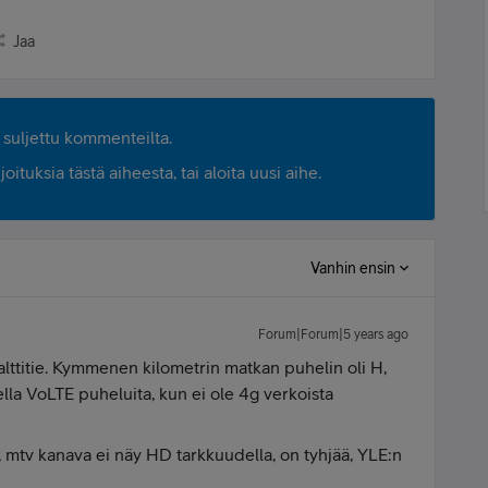
Jaa
suljettu kommenteilta.
ituksia tästä aiheesta, tai aloita uusi aihe.
Vanhin ensin
Forum|Forum|5 years ago
falttitie. Kymmenen kilometrin matkan puhelin oli H,
ella VoLTE puheluita, kun ei ole 4g verkoista
a, mtv kanava ei näy HD tarkkuudella, on tyhjää, YLE:n