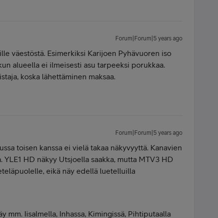
Forum|Forum|5 years ago
le väestöstä. Esimerkiksi Karijoen Pyhävuoren iso
un alueella ei ilmeisesti asu tarpeeksi porukkaa.
mistaja, koska lähettäminen maksaa.
Forum|Forum|5 years ago
ussa toisen kanssa ei vielä takaa näkyvyyttä. Kanavien
a. YLE1 HD näkyy Utsjoella saakka, mutta MTV3 HD
eläpuolelle, eikä näy edellä luetelluilla
m. Iisalmella, Inhassa, Kimingissä, Pihtiputaalla