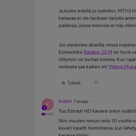
Ja kuten edellä jo todettiin, MTV3 
kanavaa ei ole lainkaan tarjolla anten
paikkoja, joissa televisio ei näy olle
Jos oleskelee alueilla, missä nopeita 
Esimerkiksi
Rajaton 20 M
on hyvä va
liittymiin on turhan korkea. Kun raja
verkosta saa kaiken irti
Yhteys Muka
Tykkää
Kolahti
Faxaaja
K
Tuo Estradi HD kanava onkin sisällö
Niin muuten minun reilu 10 vuotta 
kuva!) lopetti toimintansa, kun läh
kanavia löytyy.