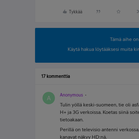
Tykkää
Tämä aihe on 
Käytä hakua löytääksesi muita kirjo
17 kommenttia
Anonymous
A
Tulin yöllä keski-suomeen, tie oli as
H+ ja 3G verkoissa. Koetas siinä soit
tietoakaan.
Perillä on televisio antenni verkoss
kanavat näkyy HD:nä.