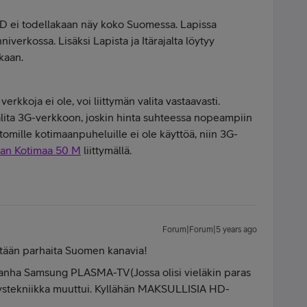
HD ei todellakaan näy koko Suomessa. Lapissa
niverkossa. Lisäksi Lapista ja Itärajalta löytyy
nkaan.
verkkoja ei ole, voi liittymän valita vastaavasti.
lita 3G-verkkoon, joskin hinta suhteessa nopeampiin
ttomille kotimaanpuheluille ei ole käyttöä, niin 3G-
an Kotimaa 50 M
liittymällä.
Forum|Forum|5 years ago
ltään parhaita Suomen kanavia!
vanha Samsung PLASMA-TV(Jossa olisi vieläkin paras
etystekniikka muuttui. Kyllähän MAKSULLISIA HD-