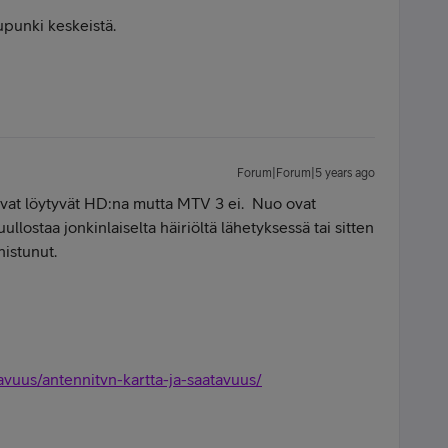
upunki keskeistä.
Forum|Forum|5 years ago
avat löytyvät HD:na mutta MTV 3 ei. Nuo ovat
lostaa jonkinlaiselta häiriöltä lähetyksessä tai sitten
istunut.
avuus/antennitvn-kartta-ja-saatavuus/