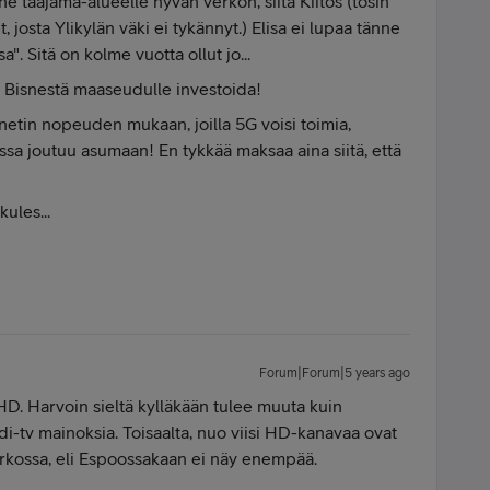
änne taajama-alueelle hyvän verkon, siitä Kiitos (tosin
 josta Ylikylän väki ei tykännyt.) Elisa ei lupaa tänne
". Sitä on kolme vuotta ollut jo...
a Bisnestä maaseudulle investoida!
 netin nopeuden mukaan, joilla 5G voisi toimia,
a joutuu asumaan! En tykkää maksaa aina siitä, että
ules...
Forum|Forum|5 years ago
. Harvoin sieltä kylläkään tulee muuta kuin
i-tv mainoksia. Toisaalta, nuo viisi HD-kanavaa ovat
erkossa, eli Espoossakaan ei näy enempää.