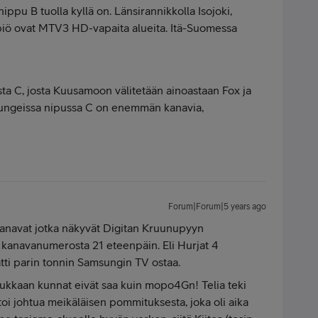
nippu B tuolla kyllä on. Länsirannikkolla Isojoki,
piö ovat MTV3 HD-vapaita alueita. Itä-Suomessa
ta C, josta Kuusamoon välitetään ainoastaan Fox ja
pungeissa nipussa C on enemmän kanavia,
Forum|Forum|5 years ago
kanavat jotka näkyvät Digitan Kruunupyyn
 kanavanumerosta 21 eteenpäin. Eli Hurjat 4
atti parin tonnin Samsungin TV ostaa.
sukkaan kunnat eivät saa kuin mopo4Gn! Telia teki
oi johtua meikäläisen pommituksesta, joka oli aika