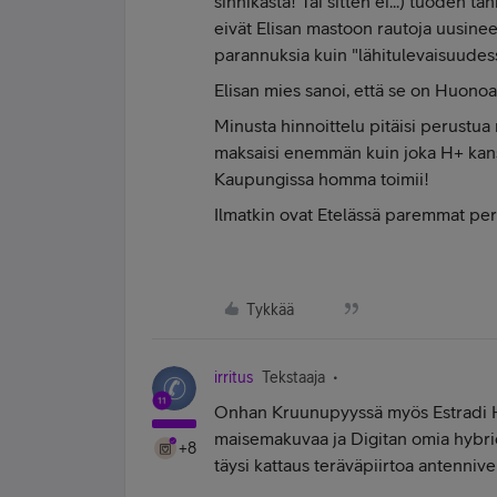
sinnikästä! Tai sitten ei...) tuoden t
eivät Elisan mastoon rautoja uusineet,
parannuksia kuin "lähitulevaisuudessa
Elisan mies sanoi, että se on Huono
Minusta hinnoittelu pitäisi perustua
maksaisi enemmän kuin joka H+ kanss
Kaupungissa homma toimii!
Ilmatkin ovat Etelässä paremmat perk
Tykkää
irritus
Tekstaaja
Onhan Kruunupyyssä myös Estradi HD
maisemakuvaa ja Digitan omia hybrid
+8
täysi kattaus teräväpiirtoa antenniv