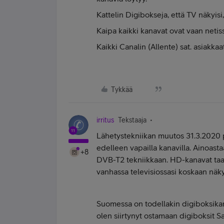
Kattelin Digibokseja, että TV näkyisi,
Kaipa kaikki kanavat ovat vaan netis
Kaikki Canalin (Allente) sat. asiak
Tykkää
irritus
Tekstaaja
Lähetystekniikan muutos 31.3.2020 pe
edelleen vapailla kanavilla. Ainoast
+8
DVB-T2 tekniikkaan. HD-kanavat taas 
vanhassa televisiossasi koskaan näkyn
Suomessa on todellakin digiboksikart
olen siirtynyt ostamaan digiboksit 