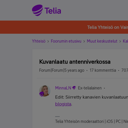
Telia Yhteisö on Va
Yhteisö
Foorumin etusivu
Muut keskustelut
Ka
Kuvanlaatu antenniverkossa
Forum|Forum|5 years ago
17 kommenttia
707
MinnaLN
Ex-telialainen
Edit: Siirretty kanavien kuvanlaatuu
blogista
.
Telia Yhteisön moderaattori | iOS | PC | Ninte