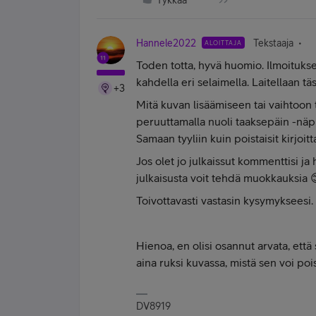
Tykkää
Hannele2022
Tekstaaja
ALOITTAJA
Toden totta, hyvä huomio. Ilmoitukset 
kahdella eri selaimella. Laitellaan täs
+3
Mitä kuvan lisäämiseen tai vaihtoon 
peruuttamalla nuoli taaksepäin -näpp
Samaan tyyliin kuin poistaisit kirjoitt
Jos olet jo julkaissut kommenttisi ja
julkaisusta voit tehdä muokkauksia 
Toivottavasti vastasin kysymykseesi.
Hienoa, en olisi osannut arvata, ett
aina ruksi kuvassa, mistä sen voi poi
DV8919