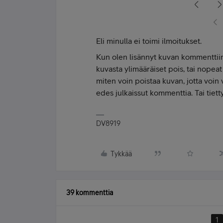
Eli minulla ei toimi ilmoitukset.
Kun olen lisännyt kuvan kommenttiini,
kuvasta ylimääräiset pois, tai nopea
miten voin poistaa kuvan, jotta voin 
edes julkaissut kommenttia. Tai tiet
DV8919
Tykkää
39 kommenttia
1