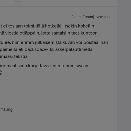
Forum|Forum|1 year ago
ei tosiaan toimi tällä hetkellä, itsekin kokeilin
tä viestiä etiäppäin, jotta saataisiin taas kuntoon.
tulee, niin ennen julkaisemista kuvan voi poistaa ihan
äimellä eli backspace- ts. askelpalauttimella.
amaasi tekstiä.
 huomaat siinä korjattavaa, niin tunnin sisään
😊
Samsung |