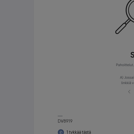
DV8919
1 tykkää tästä