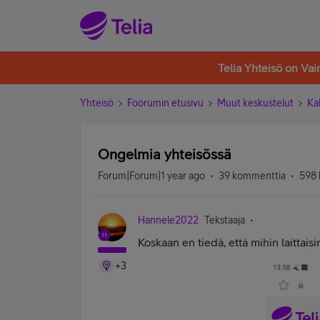
Telia Yhteisö on Va
Yhteisö
Foorumin etusivu
Muut keskustelut
Ka
Ongelmia yhteisössä
Forum|Forum|1 year ago
39 kommenttia
598 
Hannele2022
Tekstaaja
Koskaan en tiedä, että mihin laittaisin
+3