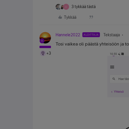
3 tykkää tästä
S
Tykkää
Hannele2022
Tekstaaja
ALOITTAJA
Tosi vaikea oli päästä yhteisöön ja tos
+3