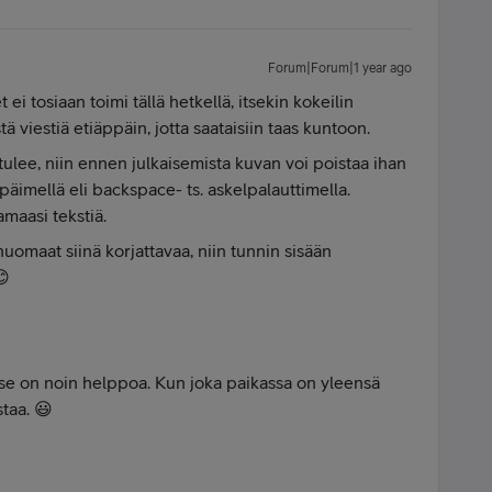
Forum|Forum|1 year ago
ei tosiaan toimi tällä hetkellä, itsekin kokeilin
tä viestiä etiäppäin, jotta saataisiin taas kuntoon.
tulee, niin ennen julkaisemista kuvan voi poistaa ihan
äimellä eli backspace- ts. askelpalauttimella.
amaasi tekstiä.
 huomaat siinä korjattavaa, niin tunnin sisään
😊
ä se on noin helppoa. Kun joka paikassa on yleensä
staa. 😃