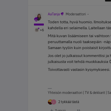
AaTanja
Moderaattori
Toden totta, hyvä huomio. Ilmoitukset 
kahdella eri selaimella. Laitellaan täs
+6
Mitä kuvan lisäämiseen tai vaihtoon 
peruuttamalla nuoli taaksepäin -näpp
Samaan tyyliin kuin poistaisit kirjoitt
Jos olet jo julkaissut kommenttisi ja
julkaisusta voit tehdä muokkauksia 
Toivottavasti vastasin kysymykseesi.
Yhteisön moderaattori | TV & dekkarit | 
2 tykkää tästä
S