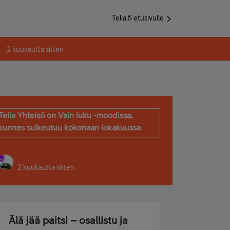
Telia.fi etusivulle
2 kuukautta sitten
Telia Yhteisö on Vain luku -moodissa,
kunnes sulkeutuu kokonaan lokakuussa
2 kuukautta sitten
Älä jää paitsi – osallistu ja