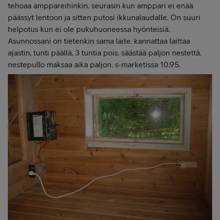
tehoaa amppareihinkin. seurasin kun amppari ei enää
päässyt lentoon ja sitten putosi ikkunalaudalle. On suuri
helpotus kun ei ole pukuhuoneessa hyönteisiä.
Asunnossani on tietenkin sama laite. kannattaa laittaa
ajastin, tunti päällä, 3 tuntia pois. säästää paljon nestettä.
nestepullo maksaa aika paljon. s-marketissa 10.95.