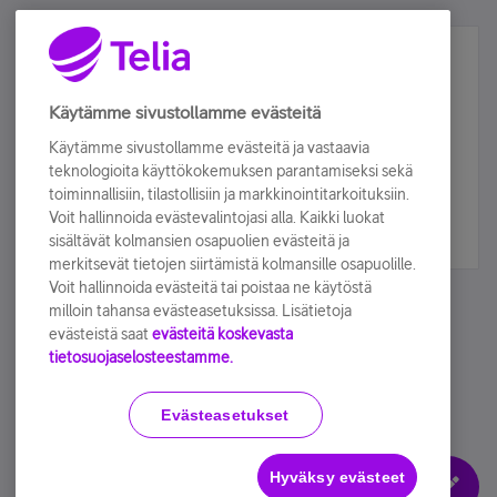
Älä jää paitsi – osallistu ja voita!
Tilaa Telian uutiskirje ja olet mukana arvonnassa.
Käytämme sivustollamme evästeitä
Samalla saat parhaat asiakasedut suoraan
Käytämme sivustollamme evästeitä ja vastaavia
sähköpostiisi.
teknologioita käyttökokemuksen parantamiseksi sekä
toiminnallisiin, tilastollisiin ja markkinointitarkoituksiin.
Voit hallinnoida evästevalintojasi alla. Kaikki luokat
Tilaa nyt
sisältävät kolmansien osapuolien evästeitä ja
merkitsevät tietojen siirtämistä kolmansille osapuolille.
Voit hallinnoida evästeitä tai poistaa ne käytöstä
milloin tahansa evästeasetuksissa. Lisätietoja
evästeistä saat
evästeitä koskevasta
tietosuojaselosteestamme.
Käyttöehdot
Accessibility statement
Evästeasetukset
Hyväksy evästeet
Evästeasetukset