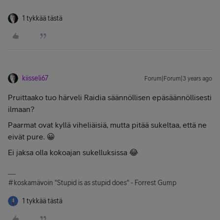
1 tykkää tästä
kiisseli67
Forum|Forum|3 years ago
Pruittaako tuo härveli Raidia säännöllisen epäsäännöllisesti
ilmaan?
Paarmat ovat kyllä viheliäisiä, mutta pitää sukeltaa, että ne
eivät pure. 😀
Ei jaksa olla kokoajan sukelluksissa 😂
#koskamävoin "Stupid is as stupid does" - Forrest Gump
1 tykkää tästä