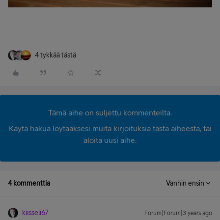
4 tykkää tästä
Tämä aihe on suljettu kommenteilta.
Käytä hakua löytääksesi muita kirjoituksia tästä aiheesta, tai
aloita uusi aihe.
4 kommenttia
Vanhin ensin
kiisseli67
Forum|Forum|3 years ago