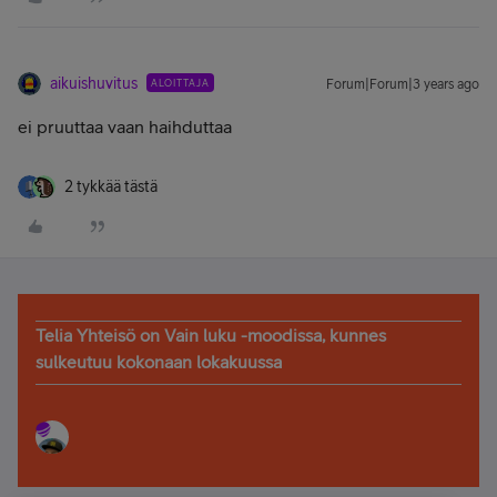
aikuishuvitus
ALOITTAJA
Forum|Forum|3 years ago
ei pruuttaa vaan haihduttaa
2 tykkää tästä
Telia Yhteisö on Vain luku -moodissa, kunnes
sulkeutuu kokonaan lokakuussa