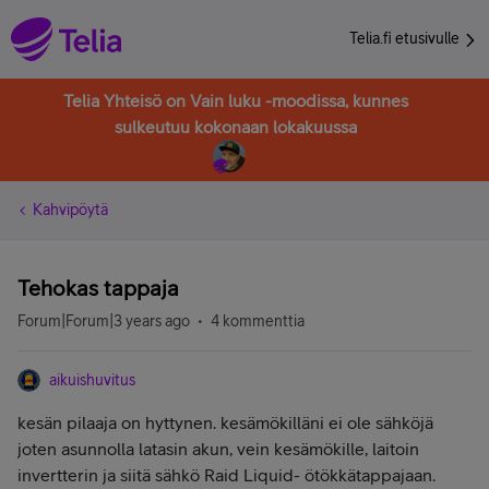
Telia.fi etusivulle
Telia Yhteisö on Vain luku -moodissa, kunnes
sulkeutuu kokonaan lokakuussa
Kahvipöytä
Tehokas tappaja
Forum|Forum|3 years ago
4 kommenttia
aikuishuvitus
kesän pilaaja on hyttynen. kesämökilläni ei ole sähköjä
joten asunnolla latasin akun, vein kesämökille, laitoin
invertterin ja siitä sähkö Raid Liquid- ötökkätappajaan.