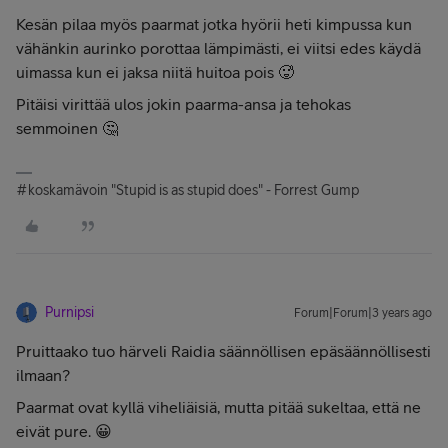
Kesän pilaa myös paarmat jotka hyörii heti kimpussa kun
vähänkin aurinko porottaa lämpimästi, ei viitsi edes käydä
uimassa kun ei jaksa niitä huitoa pois 🥵
Pitäisi virittää ulos jokin paarma-ansa ja tehokas
semmoinen 🤔
#koskamävoin "Stupid is as stupid does" - Forrest Gump
Purnipsi
Forum|Forum|3 years ago
Pruittaako tuo härveli Raidia säännöllisen epäsäännöllisesti
ilmaan?
Paarmat ovat kyllä viheliäisiä, mutta pitää sukeltaa, että ne
eivät pure. 😀