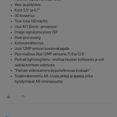
Vesi- ja pölytiivis
Koot 5,5" ja 4,7"
3D kosketus
True tone HD näyttö
Uusi A11 Bionic -prosessori
Image signal processor ISP
Pixel processing
Kohinanvähennys
Uusi 12MP sensori kuvanvakaajalla
Plus-mallissa 2kpl 12MP sensoria, f1:8 ja f2:8
Portrait lightning beta - erottaa taustan kohteesta ja voit
säätää kohteen valotusta
"Parhain videokamera älypuhelimessa koskaan"
Sisäänrakennettu AR. Uusia pelejä ja appeja jotka
hyödyntävät AR-ominaisuutta