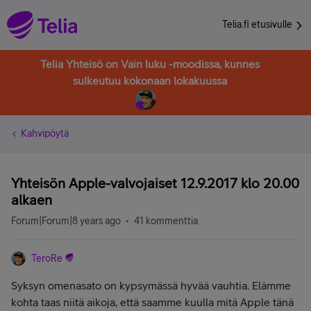
Telia.fi etusivulle
Telia Yhteisö on Vain luku -moodissa, kunnes
sulkeutuu kokonaan lokakuussa
Kahvipöytä
Yhteisön Apple-valvojaiset 12.9.2017 klo 20.00
alkaen
Forum|Forum|8 years ago
41 kommenttia
TeroRe
Syksyn omenasato on kypsymässä hyvää vauhtia. Elämme
kohta taas niitä aikoja, että saamme kuulla mitä Apple tänä