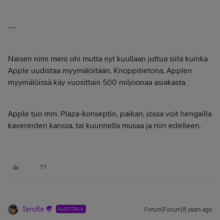
---
Naisen nimi meni ohi mutta nyt kuullaan juttua siitä kuinka
Apple uudistaa myymälöitään. Knoppitietona, Applen
myymälöissä käy vuosittain 500 miljoonaa asiakasta.
Apple tuo mm. Plaza-konseptin, paikan, jossa voit hengailla
kavereiden kanssa, tai kuunnella musaa ja niin edelleen.
TeroRe
ALOITTAJA
Forum|Forum|8 years ago