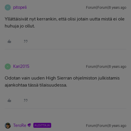
pitopeli
Forum|Forum|8 years ago
P
Yllättäisivät nyt kerrankin, että olisi jotain uutta mistä ei ole
huhuja jo ollut.
Kari2015
Forum|Forum|8 years ago
K
Odotan vain uuden High Sierran ohjelmiston julkistamis
ajankohtaa tässä tilaisuudessa.
TeroRe
ALOITTAJA
Forum|Forum|8 years ago