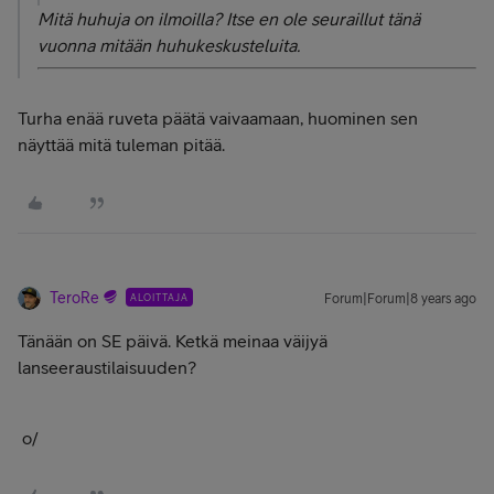
Mitä huhuja on ilmoilla? Itse en ole seuraillut tänä
vuonna mitään huhukeskusteluita.
Turha enää ruveta päätä vaivaamaan, huominen sen
näyttää mitä tuleman pitää.
TeroRe
ALOITTAJA
Forum|Forum|8 years ago
Tänään on SE päivä. Ketkä meinaa väijyä
lanseeraustilaisuuden?
o/