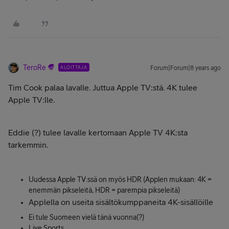
TeroRe
ALOITTAJA
Forum|Forum|8 years ago
Tim Cook palaa lavalle. Juttua Apple TV:stä. 4K tulee
Apple TV:lle.
Eddie (?) tulee lavalle kertomaan Apple TV 4K:sta
tarkemmin.
Uudessa Apple TV:ssä on myös HDR (Applen mukaan: 4K =
enemmän pikseleitä, HDR = parempia pikseleitä)
Applella on useita sisältökumppaneita 4K-sisällöille
Ei tule Suomeen vielä tänä vuonna(?)
Live Sports