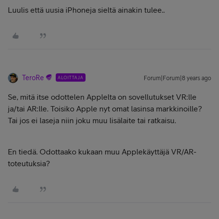
Luulis että uusia iPhoneja sieltä ainakin tulee..
TeroRe
ALOITTAJA
Forum|Forum|8 years ago
Se, mitä itse odottelen Applelta on sovellutukset VR:lle
ja/tai AR:lle. Toisiko Apple nyt omat lasinsa markkinoille?
Tai jos ei laseja niin joku muu lisälaite tai ratkaisu.
En tiedä. Odottaako kukaan muu Applekäyttäjä VR/AR-
toteutuksia?