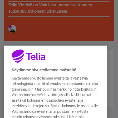
Telia Yhteisö on Vain luku -moodissa, kunnes
sulkeutuu kokonaan lokakuussa
Älä jää paitsi – osallistu ja voita!
Tilaa Telian uutiskirje ja olet mukana arvonnassa.
Käytämme sivustollamme evästeitä
Samalla saat parhaat asiakasedut suoraan
Käytämme sivustollamme evästeitä ja vastaavia
sähköpostiisi.
teknologioita käyttökokemuksen parantamiseksi sekä
toiminnallisiin, tilastollisiin ja markkinointitarkoituksiin.
Voit hallinnoida evästevalintojasi alla. Kaikki luokat
Tilaa nyt
sisältävät kolmansien osapuolien evästeitä ja
merkitsevät tietojen siirtämistä kolmansille osapuolille.
Voit hallinnoida evästeitä tai poistaa ne käytöstä
milloin tahansa evästeasetuksissa. Lisätietoja