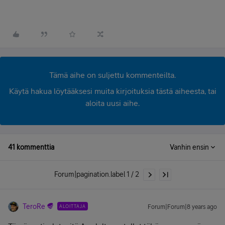
Tämä aihe on suljettu kommenteilta.
Käytä hakua löytääksesi muita kirjoituksia tästä aiheesta, tai
aloita uusi aihe.
41 kommenttia
Vanhin ensin
Forum|pagination.label 1 / 2
TeroRe
ALOITTAJA
Forum|Forum|8 years ago