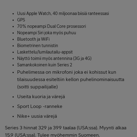
Uusi Apple Watch, 40 miljoonaa biisiä ranteessasi
GPS
70% nopeampi Dual Core prosessori
Nopeampi Siri joka myös puhuu
Bluetooth ja WiFi
Biometrinen tunnistin
Laskettelu/lumilautailu-appsit
Näyttö toimii myös antennina (3G ja 4G)
Samankokoinen kuin Series 2
Puhelimessa on mikrofoni joka ei kohissut kun
tilaisuudessa esiteltiin kellon puhelinominaisuutta
(soitti suppailijalle)
Useita kuoria ja värejä
Sport Loop -ranneke
Nike+ uusia värejä
Series 3 hinnat 329 ja 399 taalaa (USA:ssa). Myynti alkaa
15.9 (USA:ssa). Tulee myöhemmin Suomeen.