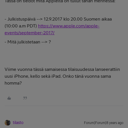
Tässä on tiedot mitä Applelta on tullut tähän mennessä:
- Julkistuspäivä --> 12.9.2017 klo 20.00 Suomen aikaa
(10:00 a.m PDT)
https://www.apple.com/apple-
events/september-2017/
- Mitä julkistetaan --> ?
Viime vuonna tässä samaisessa tilaisuudessa lanseerattiin
uusi iPhone, kello sekä iPad. Onko tänä vuonna sama
homma?
tilasto
Forum|Forum|8 years ago