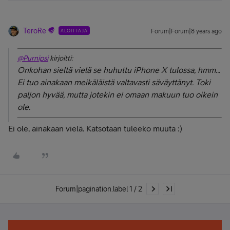
TeroRe
ALOITTAJA
Forum|Forum|8 years ago
@Purnipsi
kirjoitti:
Onkohan sieltä vielä se huhuttu iPhone X tulossa, hmm...
Ei tuo ainakaan meikäläistä valtavasti säväyttänyt. Toki
paljon hyvää, mutta jotekin ei omaan makuun tuo oikein
ole.
Ei ole, ainakaan vielä. Katsotaan tuleeko muuta :)
Forum|pagination.label 1 / 2