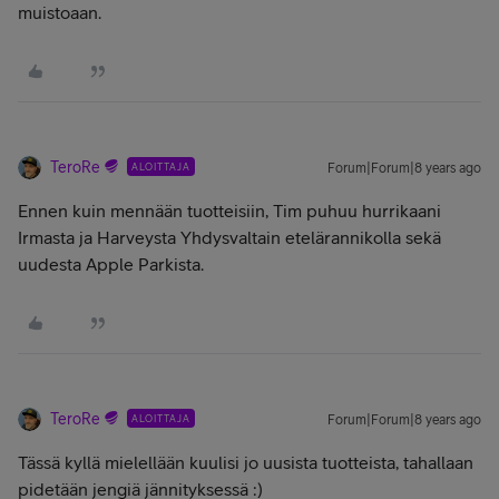
muistoaan.
TeroRe
ALOITTAJA
Forum|Forum|8 years ago
Ennen kuin mennään tuotteisiin, Tim puhuu hurrikaani
Irmasta ja Harveysta Yhdysvaltain etelärannikolla sekä
uudesta Apple Parkista.
TeroRe
ALOITTAJA
Forum|Forum|8 years ago
Tässä kyllä mielellään kuulisi jo uusista tuotteista, tahallaan
pidetään jengiä jännityksessä :)