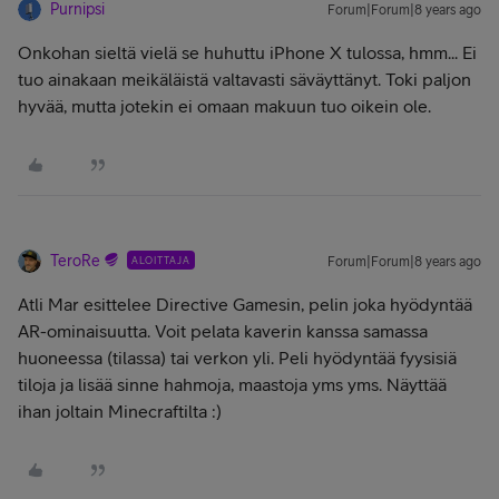
Purnipsi
Forum|Forum|8 years ago
Onkohan sieltä vielä se huhuttu iPhone X tulossa, hmm... Ei
tuo ainakaan meikäläistä valtavasti säväyttänyt. Toki paljon
hyvää, mutta jotekin ei omaan makuun tuo oikein ole.
TeroRe
ALOITTAJA
Forum|Forum|8 years ago
Atli Mar esittelee Directive Gamesin, pelin joka hyödyntää
AR-ominaisuutta. Voit pelata kaverin kanssa samassa
huoneessa (tilassa) tai verkon yli. Peli hyödyntää fyysisiä
tiloja ja lisää sinne hahmoja, maastoja yms yms. Näyttää
ihan joltain Minecraftilta :)