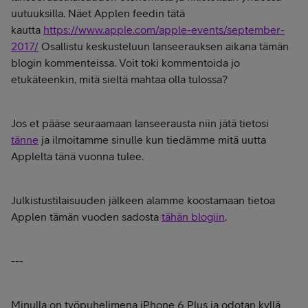
uutuuksilla. Näet Applen feedin tätä
kautta
https://www.apple.com/apple-events/september-
2017/
Osallistu keskusteluun lanseerauksen aikana tämän
blogin kommenteissa. Voit toki kommentoida jo
etukäteenkin, mitä sieltä mahtaa olla tulossa?
Jos et pääse seuraamaan lanseerausta niin jätä tietosi
tänne
ja ilmoitamme sinulle kun tiedämme mitä uutta
Applelta tänä vuonna tulee.
Julkistustilaisuuden jälkeen alamme koostamaan tietoa
Applen tämän vuoden sadosta
tähän blogiin
.
---
Minulla on työpuhelimena iPhone 6 Plus ja odotan kyllä