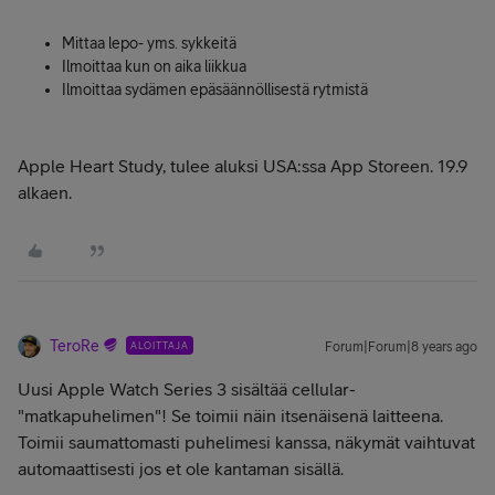
Mittaa lepo- yms. sykkeitä
Ilmoittaa kun on aika liikkua
Ilmoittaa sydämen epäsäännöllisestä rytmistä
Apple Heart Study, tulee aluksi USA:ssa App Storeen. 19.9
alkaen.
TeroRe
ALOITTAJA
Forum|Forum|8 years ago
Uusi Apple Watch Series 3 sisältää cellular-
"matkapuhelimen"! Se toimii näin itsenäisenä laitteena.
Toimii saumattomasti puhelimesi kanssa, näkymät vaihtuvat
automaattisesti jos et ole kantaman sisällä.