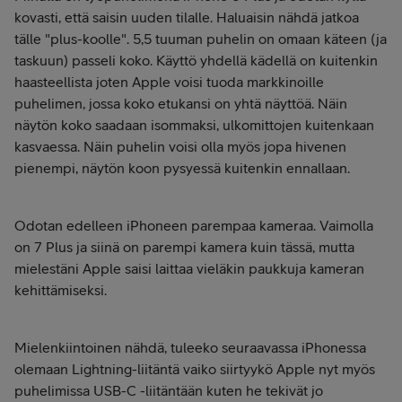
kovasti, että saisin uuden tilalle. Haluaisin nähdä jatkoa
tälle "plus-koolle". 5,5 tuuman puhelin on omaan käteen (ja
taskuun) passeli koko. Käyttö yhdellä kädellä on kuitenkin
haasteellista joten Apple voisi tuoda markkinoille
puhelimen, jossa koko etukansi on yhtä näyttöä. Näin
näytön koko saadaan isommaksi, ulkomittojen kuitenkaan
kasvaessa. Näin puhelin voisi olla myös jopa hivenen
pienempi, näytön koon pysyessä kuitenkin ennallaan.
Odotan edelleen iPhoneen parempaa kameraa. Vaimolla
on 7 Plus ja siinä on parempi kamera kuin tässä, mutta
mielestäni Apple saisi laittaa vieläkin paukkuja kameran
kehittämiseksi.
Mielenkiintoinen nähdä, tuleeko seuraavassa iPhonessa
olemaan Lightning-liitäntä vaiko siirtyykö Apple nyt myös
puhelimissa USB-C -liitäntään kuten he tekivät jo