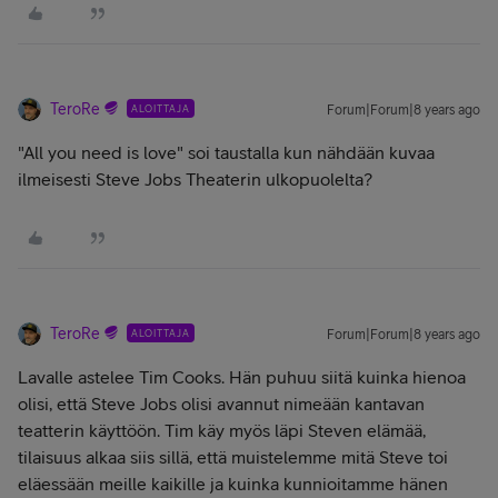
TeroRe
ALOITTAJA
Forum|Forum|8 years ago
"All you need is love" soi taustalla kun nähdään kuvaa
ilmeisesti Steve Jobs Theaterin ulkopuolelta?
TeroRe
ALOITTAJA
Forum|Forum|8 years ago
Lavalle astelee Tim Cooks. Hän puhuu siitä kuinka hienoa
olisi, että Steve Jobs olisi avannut nimeään kantavan
teatterin käyttöön. Tim käy myös läpi Steven elämää,
tilaisuus alkaa siis sillä, että muistelemme mitä Steve toi
eläessään meille kaikille ja kuinka kunnioitamme hänen