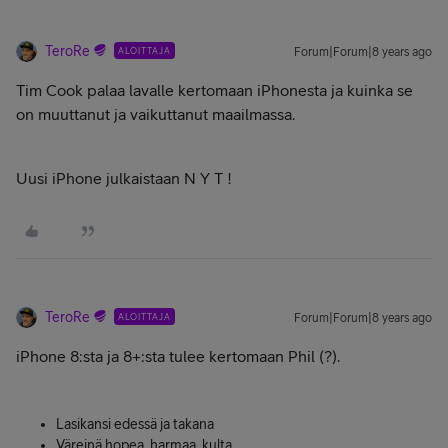
TeroRe
ALOITTAJA
Forum|Forum|8 years ago
Tim Cook palaa lavalle kertomaan iPhonesta ja kuinka se
on muuttanut ja vaikuttanut maailmassa.
Uusi iPhone julkaistaan N Y T !
TeroRe
ALOITTAJA
Forum|Forum|8 years ago
iPhone 8:sta ja 8+:sta tulee kertomaan Phil (?).
Lasikansi edessä ja takana
Väreinä hopea, harmaa, kulta