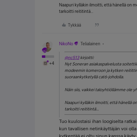
Naapuri kylläkin ilmoitti, että hänellä o
tarkoitti reititintä...
Tykkää
NikoNo
Telialainen
@nc513
kirjoitti:
+4
Nyt Soneran asiakaspalvelusta soitettii
modeemin komeroon ja kytken reitittime
suoraankytketyllä cat6-johdolla.
Näin siis, vaikkei taloyhtiöllämme ole yh
Naapuri kylläkin ilmoitti, että hänell
tarkoitti reititintä...
Tuo kuulostaisi ihan loogiselta ratkai
kun tavallisen netinkäyttäjän voi olla
kytkentää ei oltu sinun kanssa käyt