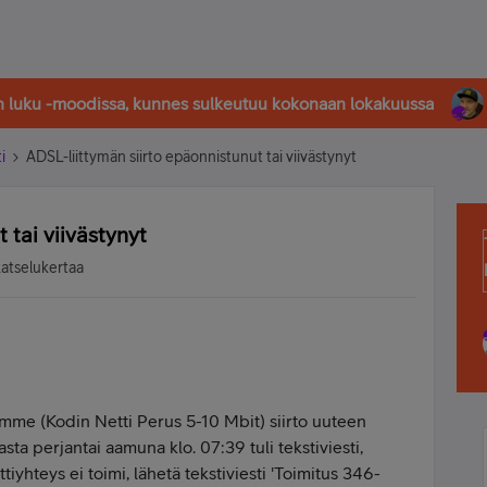
in luku -moodissa, kunnes sulkeutuu kokonaan lokakuussa
i
ADSL-liittymän siirto epäonnistunut tai viivästynyt
 tai viivästynyt
katselukertaa
ämme (Kodin Netti Perus 5-10 Mbit) siirto uuteen
sta perjantai aamuna klo. 07:39 tuli tekstiviesti,
ttiyhteys ei toimi, lähetä tekstiviesti 'Toimitus 346-