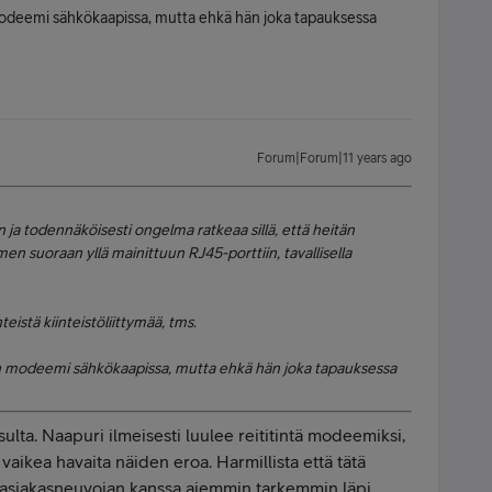
n modeemi sähkökaapissa, mutta ehkä hän joka tapauksessa
Forum|Forum|11 years ago
n ja todennäköisesti ongelma ratkeaa sillä, että heitän
n suoraan yllä mainittuun RJ45-porttiin, tavallisella
teistä kiinteistöliittymää, tms.
ä on modeemi sähkökaapissa, mutta ehkä hän joka tapauksessa
sulta. Naapuri ilmeisesti luulee reititintä modeemiksi,
 vaikea havaita näiden eroa. Harmillista että tätä
y asiakasneuvojan kanssa aiemmin tarkemmin läpi.