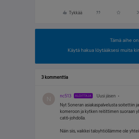
Tykkää
Tämä aihe on 
Käytä hakua löytääksesi muita kirjo
3 kommenttia
nc513
Uusi jäsen
ALOITTAJA
N
Nyt Soneran asiakaspalvelusta soitettiin 
komeroon ja kytken reitittimen suoraan yll
cat6-johdolla.
Näin siis, vaikkei taloyhtiöllämme ole yhtei