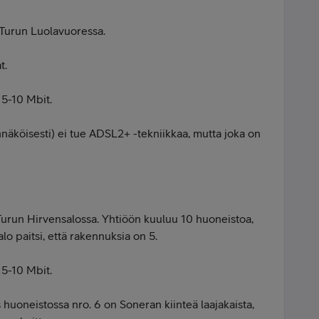
 Turun Luolavuoressa.
t.
 5-10 Mbit.
äköisesti) ei tue ADSL2+ -tekniikkaa, mutta joka on
urun Hirvensalossa. Yhtiöön kuuluu 10 huoneistoa,
alo paitsi, että rakennuksia on 5.
 5-10 Mbit.
huoneistossa nro. 6 on Soneran kiinteä laajakaista,