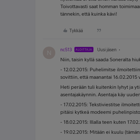
Toivottavasti saat homman toimimaan ny
tännekin, että kuinka kävi!
Tykkää
nc513
Uusi jäsen
ALOITTAJA
N
Niin, taisin kyllä saada Soneralta hiu
- 12.02.2015: Puhelimitse ilmoitettiin
sovittiin, että maanantai 16.02.2015 
Heti perään tuli kuitenkin lyhyt ja yti
asentajakäynnin. Asentaja käy uude
- 17.02.2015: Tekstiviestitse ilmoite
pitäisi kytkeä modeemi puhelinpist
- 18.02.2015: Illalla teen kuten 17.02
- 19.02.2015: Mitään ei kuulu (tämän 