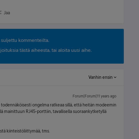
Jaa
suljettu kommenteilta.
ituksia tästä aiheesta, tai aloita uusi aihe.
Vanhin ensin
Forum|Forum|11 years ago
ja todennäköisesti ongelma ratkeaa sillä, että heitän modeemin
ä mainittuun RJ45-porttiin, tavallisella suoraankytketyllä
stä kiinteistöliittymää, tms.