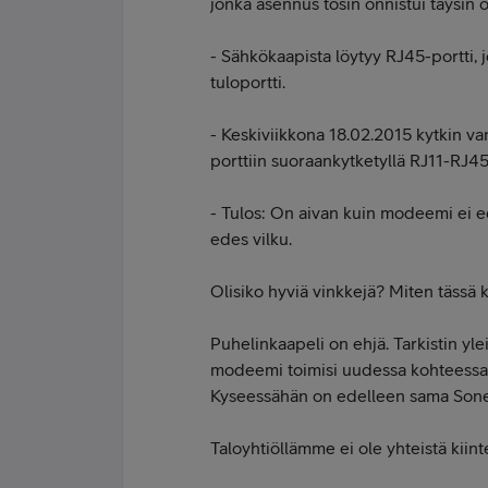
jonka asennus tosin onnistui täysin 
- Sähkökaapista löytyy RJ45-portti, 
tuloportti.
- Keskiviikkona 18.02.2015 kytkin
porttiin suoraankytketyllä RJ11-RJ45
- Tulos: On aivan kuin modeemi ei ed
edes vilku.
Olisiko hyviä vinkkejä? Miten tässä ka
Puhelinkaapeli on ehjä. Tarkistin ylei
modeemi toimisi uudessa kohteessa, 
Kyseessähän on edelleen sama Sonera
Taloyhtiöllämme ei ole yhteistä kiinte