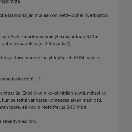
ongelmitta.
joka isännöitsijän mukaan on netti-/puhelinverkoston
 vanhan ADSL-modeemimme yllä mainittuun RJ45-
 puhelinkaapelilla (n. 2-3m pitkä?).
es yrittäisi muodostaa yhteyttä, eli ADSL-valo ei
nnattaisi edetä ... ?
smittarilla. Enkä oikein keksi mitään syytä, miksei ko.
kun se toimi vanhassa kohteessa aivan mainiosti.
n tuote, eli Kodin Netti Perus 5-10 Mbit.
istöliittymää, tms.