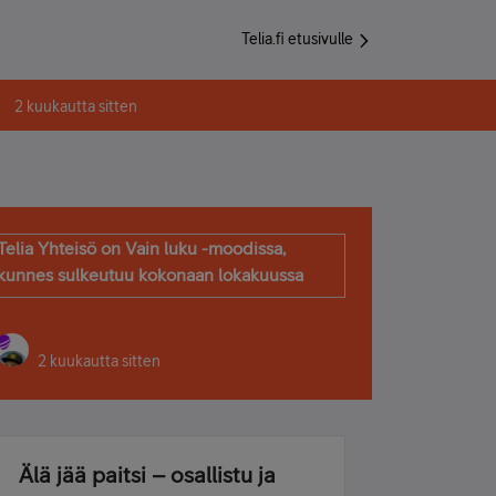
Telia.fi etusivulle
2 kuukautta sitten
Telia Yhteisö on Vain luku -moodissa,
kunnes sulkeutuu kokonaan lokakuussa
2 kuukautta sitten
Älä jää paitsi – osallistu ja