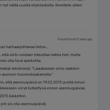
t näillä uusilla ohjeistuksilla. Ilmoittele sitten
Forum|Forum|11 years ago
kan harhaanjohtavaa tietoa ...
, että siirto voidaan toteuttaa vaikka heti, mutta
voisi olla hyvä ajankohta.
mekäs tekstiviesti, "Laajakaistan siirto vaatiikin
n asunnon huoneistojakamolla."
ttiin, että asennuspäivä on 19.02.2015 ja että minun
okkeeseen virrat kytkettynä ennen asennuspäivää.
.2015 käskettiin.
piti siis olla asennuspäivä).