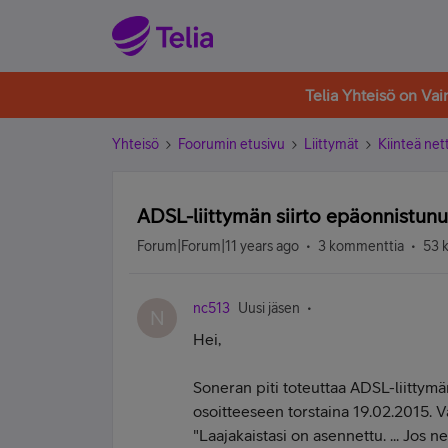
Telia Yhteisö on Va
Yhteisö
Foorumin etusivu
Liittymät
Kiinteä nett
ADSL-liittymän siirto epäonnistunut
Forum|Forum|11 years ago
3 kommenttia
53 
nc513
Uusi jäsen
N
Hei,
Soneran piti toteuttaa ADSL-liittym
osoitteeseen torstaina 19.02.2015. Va
"Laajakaistasi on asennettu. ... Jos ne