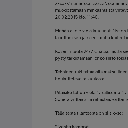
xxxxxx' numeroon zzzzz", otamme yh
muodostamaan minkäänlaista yhteyttä,
20.02.2015 klo. 11:40.
Mitään ei ole vielä kuulunut. Nyt on
lähettämisen jälkeen, mutta kuitenkin
Kokeilin tuota 24/7 Chat:ia, mutta si
pysty tarkistamaan, onko siirto tosia
Tekninen tuki taitaa olla maksullinen
houkuttelevalta kuulosta.
Pitäisikö tehdä vielä "virallisempi" vi
Sonera yrittää sillä rahastaa, väittämä
Tällaisesta tilanteesta on siis kyse:
* Vanha kämppä: