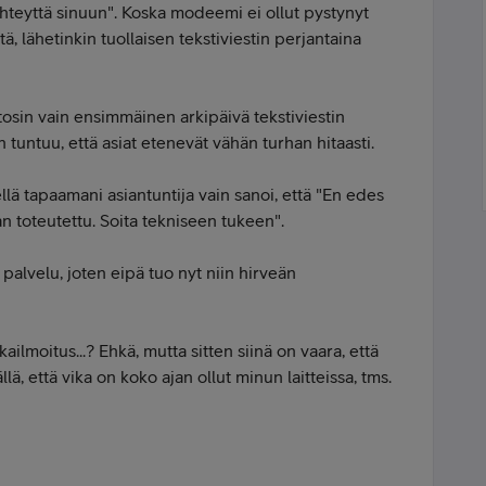
teyttä sinuun". Koska modeemi ei ollut pystynyt
 lähetinkin tuollaisen tekstiviestin perjantaina
 tosin vain ensimmäinen arkipäivä tekstiviestin
 tuntuu, että asiat etenevät vähän turhan hitaasti.
ellä tapaamani asiantuntija vain sanoi, että "En edes
an toteutettu. Soita tekniseen tukeen".
 palvelu, joten eipä tuo nyt niin hirveän
kailmoitus...? Ehkä, mutta sitten siinä on vaara, että
llä, että vika on koko ajan ollut minun laitteissa, tms.