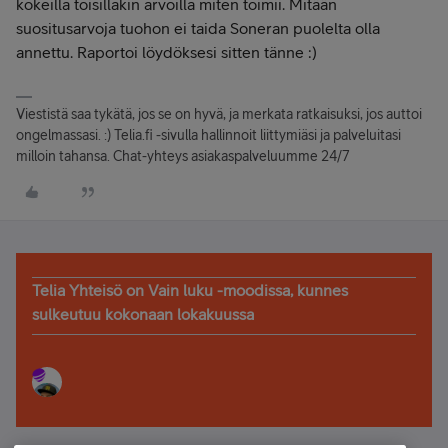
kokeilla toisillakin arvoilla miten toimii. Mitään
suositusarvoja tuohon ei taida Soneran puolelta olla
annettu. Raportoi löydöksesi sitten tänne :)
Viestistä saa tykätä, jos se on hyvä, ja merkata ratkaisuksi, jos auttoi
ongelmassasi. :) Telia.fi -sivulla hallinnoit liittymiäsi ja palveluitasi
milloin tahansa. Chat-yhteys asiakaspalveluumme 24/7
Telia Yhteisö on Vain luku -moodissa, kunnes
sulkeutuu kokonaan lokakuussa