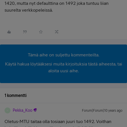
1420, mutta nyt defaulttina on 1492 joka tuntuu liian
suurelta verkkopeleissä.
Tämä aihe on suljettu kommenteilta.
Käytä hakua löytääksesi muita kirjoituksia tästä aiheesta, tai
aloita uusi aihe.
1 kommentti
Pekka_Koo
Forum|Forum|10 years ago
P
Oletus-MTU taitaa olla tosiaan juuri tuo 1492. Voithan