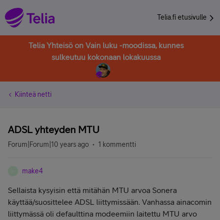
Telia.fi etusivulle
Telia Yhteisö on Vain luku -moodissa, kunnes
sulkeutuu kokonaan lokakuussa
Kiinteä netti
ADSL yhteyden MTU
Forum|Forum|10 years ago
1 kommentti
make4
M
Sellaista kysyisin että mitähän MTU arvoa Sonera
käyttää/suosittelee ADSL liittymissään. Vanhassa ainacomin
liittymässä oli defaulttina modeemiin laitettu MTU arvo