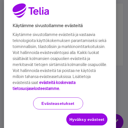
Älä jää paitsi – osallistu ja voita!
Tilaa Telian uutiskirje ja olet mukana arvonnassa.
Käytämme sivustollamme evästeitä
Samalla saat parhaat asiakasedut suoraan
Käytämme sivustollamme evästeitä ja vastaavia
sähköpostiisi.
teknologioita käyttökokemuksen parantamiseksi sekä
toiminnallisiin, tilastollisiin ja markkinointitarkoituksiin.
Voit hallinnoida evästevalintojasi alla. Kaikki luokat
Tilaa nyt
sisältävät kolmansien osapuolien evästeitä ja
merkitsevät tietojen siirtämistä kolmansille osapuolille.
Voit hallinnoida evästeitä tai poistaa ne käytöstä
milloin tahansa evästeasetuksissa. Lisätietoja
evästeistä saat
evästeitä koskevasta
tietosuojaselosteestamme.
Käyttöehdot
Accessibility statement
Evästeasetukset
Hyväksy evästeet
Evästeasetukset