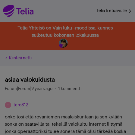
Telia.fi etusivulle
Telia Yhteisö on Vain luku -moodissa, kunnes
sulkeutuu kokonaan lokakuussa
Kiinteä netti
asiaa valokuidusta
Forum|Forum|9 years ago
1 kommentti
tero812
T
onko tosi että rovaniemen maalaiskuntaan ja sen kylään
sonka on saatavilla tai tekeillä valokuitu internet liittymä
jonka operaattoriksi tulee sonera tämä olisi tärkeää koska