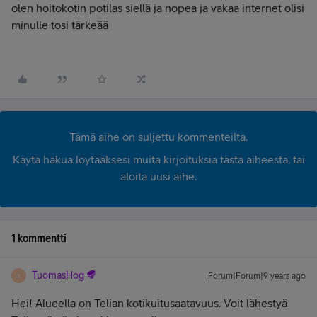
olen hoitokotin potilas siellä ja nopea ja vakaa internet olisi
minulle tosi tärkeää
Tämä aihe on suljettu kommenteilta.
Käytä hakua löytääksesi muita kirjoituksia tästä aiheesta, tai
aloita uusi aihe.
1 kommentti
TuomasHog
Forum|Forum|9 years ago
T
Hei! Alueella on Telian kotikuitusaatavuus. Voit lähestyä