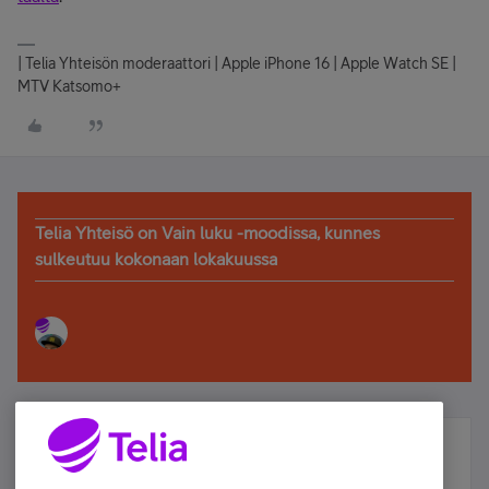
| Telia Yhteisön moderaattori | Apple iPhone 16 | Apple Watch SE |
MTV Katsomo+
Telia Yhteisö on Vain luku -moodissa, kunnes
sulkeutuu kokonaan lokakuussa
Älä jää paitsi – osallistu ja voita!