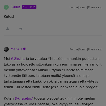
Skuhis
ALOITTAJA
Forum|Forum|9 years ago
S
Kiitos!
Merja_J
Forum|Forum|9 years ago
Moi
@Skuhis
ja tervetuloa Yhteisöön minunkin puolestani.
Eikö asiaa hoidettu silloinkaan kun ensimmäisen kerran olit
meihin yhteydessä? Mikäli liittymä ei lähde toimimaan
kytkennän jälkeen, laitetaan meiltä yleensä asentaja
tarkistamaan että kaikki on ok ja varmistetaan että yhteys
toimii. Kuulostaa omituiselta jos siihenkään ei ole reagoitu.
Kuten
@kiisseli67
tuossa jo suosittelikin niin ole meihin
yhteydessä vaikka Chatissa, joka löytyy telia.fi -sivujen