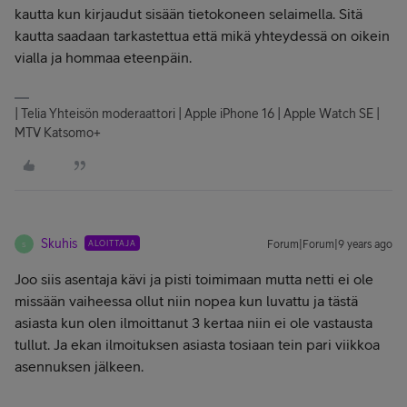
kautta kun kirjaudut sisään tietokoneen selaimella. Sitä
kautta saadaan tarkastettua että mikä yhteydessä on oikein
vialla ja hommaa eteenpäin.
| Telia Yhteisön moderaattori | Apple iPhone 16 | Apple Watch SE |
MTV Katsomo+
Skuhis
ALOITTAJA
Forum|Forum|9 years ago
S
Joo siis asentaja kävi ja pisti toimimaan mutta netti ei ole
missään vaiheessa ollut niin nopea kun luvattu ja tästä
asiasta kun olen ilmoittanut 3 kertaa niin ei ole vastausta
tullut. Ja ekan ilmoituksen asiasta tosiaan tein pari viikkoa
asennuksen jälkeen.