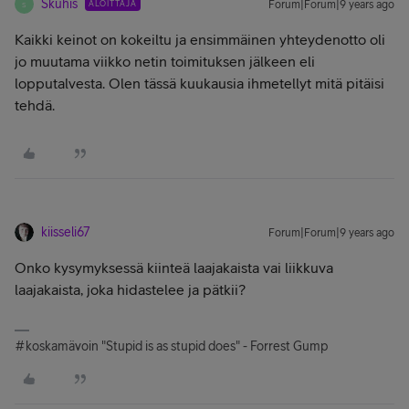
Skuhis
ALOITTAJA
Forum|Forum|9 years ago
S
Kaikki keinot on kokeiltu ja ensimmäinen yhteydenotto oli
jo muutama viikko netin toimituksen jälkeen eli
lopputalvesta. Olen tässä kuukausia ihmetellyt mitä pitäisi
tehdä.
kiisseli67
Forum|Forum|9 years ago
Onko kysymyksessä kiinteä laajakaista vai liikkuva
laajakaista, joka hidastelee ja pätkii?
#koskamävoin "Stupid is as stupid does" - Forrest Gump