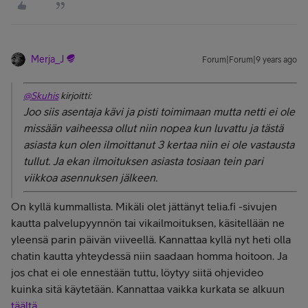
Merja_J
Forum|Forum|9 years ago
@Skuhis
kirjoitti:
Joo siis asentaja kävi ja pisti toimimaan mutta netti ei ole
missään vaiheessa ollut niin nopea kun luvattu ja tästä
asiasta kun olen ilmoittanut 3 kertaa niin ei ole vastausta
tullut. Ja ekan ilmoituksen asiasta tosiaan tein pari
viikkoa asennuksen jälkeen.
On kyllä kummallista. Mikäli olet jättänyt telia.fi -sivujen
kautta palvelupyynnön tai vikailmoituksen, käsitellään ne
yleensä parin päivän viiveellä. Kannattaa kyllä nyt heti olla
chatin kautta yhteydessä niin saadaan homma hoitoon. Ja
jos chat ei ole ennestään tuttu, löytyy siitä ohjevideo
kuinka sitä käytetään. Kannattaa vaikka kurkata se alkuun
täältä
.