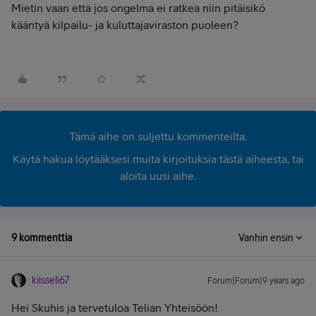
Mietin vaan että jos ongelma ei ratkea niin pitäisikö
kääntyä kilpailu- ja kuluttajaviraston puoleen?
Tämä aihe on suljettu kommenteilta.
Käytä hakua löytääksesi muita kirjoituksia tästä aiheesta, tai
aloita uusi aihe.
9 kommenttia
Vanhin ensin
kiisseli67
Forum|Forum|9 years ago
Hei Skuhis ja tervetuloa Telian Yhteisöön!