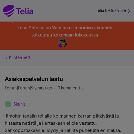
Telia.fi etusivulle
Telia Yhteisö on Vain luku -moodissa, kunnes
sulkeutuu kokonaan lokakuussa
Kiinteä netti
Asiakaspalvelun laatu
Forum|Forum|9 years ago
9 kommenttia
Skuhis
S
Ilmoitin tänään telialle kolmannen kerran pätkivästä ja
hitaasta netistä ja kertaakaan ei ole vastattu.
Sähköpostiakaan ei löydy ja kalliita puheluita en maksa.