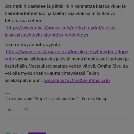
Jos netti hidastelee ja pätkii, niin kannattaa katsoa vika- ja
häiriötiedotteet läpi ja täältä lisää vinkkiä mitä itse voi
tehdä asian eteen
:
https://www.telia.fi/asiakastuki/nettiyhteydet/yleista-
laajakaistayhteyksista/hidas-nettiyhteys
Tämä yhteydenottopyyntö
https://www.telia.fi/asiakastuki/lomakkeet/yhteydenottopy
ynto
vastaa sähköpostia ja kyllä nämä ilmoitukset luetaan ja
käsitellään. Vastaukset saattaa vähän viipyä. Omilta Sivuilta
voi olla myös chatin kautta yhteydessä Telian
asiakaspalveluun :
www.telia.fi/OmatSivut/main.do
#koskamävoin "Stupid is as stupid does" - Forrest Gump