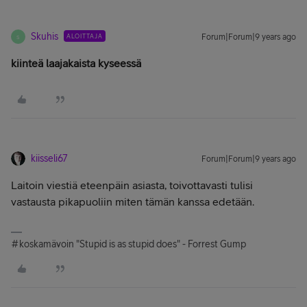
Skuhis
ALOITTAJA
Forum|Forum|9 years ago
S
kiinteä laajakaista kyseessä
kiisseli67
Forum|Forum|9 years ago
Laitoin viestiä eteenpäin asiasta, toivottavasti tulisi
vastausta pikapuoliin miten tämän kanssa edetään.
#koskamävoin "Stupid is as stupid does" - Forrest Gump