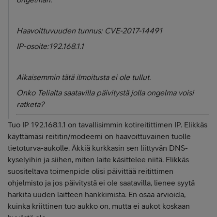
Haavoittuvuuden tunnus: CVE-2017-14491
IP-osoite:192.168.1.1
Aikaisemmin tätä ilmoitusta ei ole tullut.
Onko Telialta saatavilla päivitystä jolla ongelma voisi
ratketa?
Tuo IP 192.168.1.1 on tavallisimmin kotireitittimen IP. Elikkäs
käyttämäsi reititin/modeemi on haavoittuvainen tuolle
tietoturva-aukolle. Äkkiä kurkkasin sen liittyvän DNS-
kyselyihin ja siihen, miten laite käsittelee niitä. Elikkäs
suositeltava toimenpide olisi päivittää reitittimen
ohjelmisto ja jos päivitystä ei ole saatavilla, lienee syytä
harkita uuden laitteen hankkimista. En osaa arvioida,
kuinka kriittinen tuo aukko on, mutta ei aukot koskaan