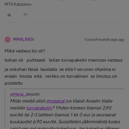
MTV Katsomo+
MMALINEN
Forum|Forum|8 years ago
M
Mikä vastaus toi oli?
toihan oli puhtaasti telian turvapaketin mainosei vastaus
ja onkohan tässä taustalla se että f-securen ohjelma ei
enään ilmota että verkko on turvallinen se ilmotus on
poistettu
@Merja_J
kirjoitti:
Mitäs mieltä olisit
@maapal
jos tilaisit Avastin tilalle
meidän
turvapaketin
? Yhden koneen lisenssi 2,90
eur/kk tai 2-3 laitteen lisenssi 1 kk 0 eur ja seuraavat
kuukaudet 6,90 eur/kk. Suosittelen jälkimmäistä koska
saisit sen nyt maksutta kokeiluun. Jos kokeilun jälkeen