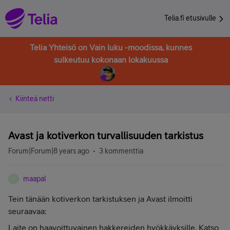
Telia.fi etusivulle
Telia Yhteisö on Vain luku -moodissa, kunnes
sulkeutuu kokonaan lokakuussa
Kiinteä netti
Avast ja kotiverkon turvallisuuden tarkistus
Forum|Forum|8 years ago
3 kommenttia
maapal
M
Tein tänään kotiverkon tarkistuksen ja Avast ilmoitti
seuraavaa:
Laite on haavoittuvainen hakkereiden hyökkäyksille. Katso