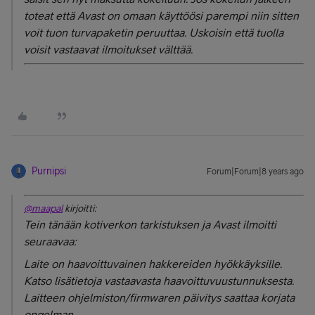
toteat että Avast on omaan käyttöösi parempi niin sitten
voit tuon turvapaketin peruuttaa. Uskoisin että tuolla
voisit vastaavat ilmoitukset välttää.
Purnipsi
Forum|Forum|8 years ago
@maapal
kirjoitti:
Tein tänään kotiverkon tarkistuksen ja Avast ilmoitti
seuraavaa:
Laite on haavoittuvainen hakkereiden hyökkäyksille.
Katso lisätietoja vastaavasta haavoittuvuustunnuksesta.
Laitteen ohjelmiston/firmwaren päivitys saattaa korjata
ongelman.