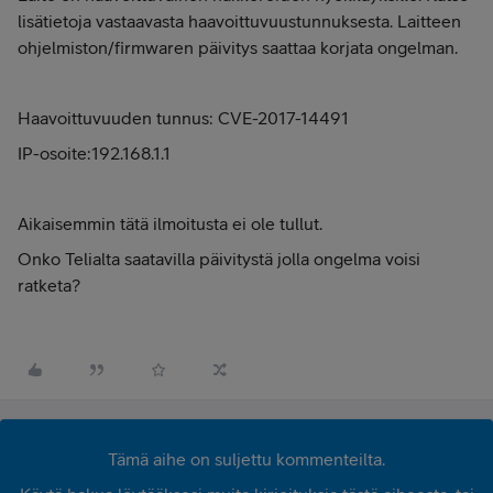
lisätietoja vastaavasta haavoittuvuustunnuksesta. Laitteen
ohjelmiston/firmwaren päivitys saattaa korjata ongelman.
Haavoittuvuuden tunnus: CVE-2017-14491
IP-osoite:192.168.1.1
Aikaisemmin tätä ilmoitusta ei ole tullut.
Onko Telialta saatavilla päivitystä jolla ongelma voisi
ratketa?
Tämä aihe on suljettu kommenteilta.