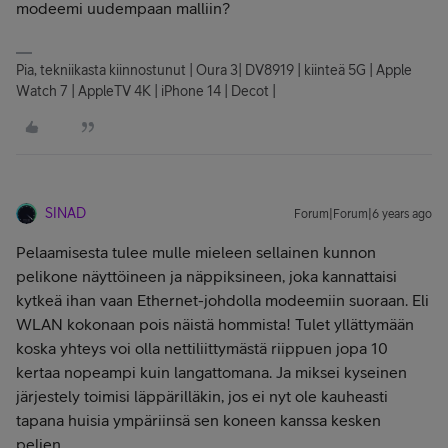
modeemi uudempaan malliin?
Pia, tekniikasta kiinnostunut | Oura 3| DV8919 | kiinteä 5G | Apple
Watch 7 | AppleTV 4K | iPhone 14 | Decot |
SINAD
Forum|Forum|6 years ago
Pelaamisesta tulee mulle mieleen sellainen kunnon
pelikone näyttöineen ja näppiksineen, joka kannattaisi
kytkeä ihan vaan Ethernet-johdolla modeemiin suoraan. Eli
WLAN kokonaan pois näistä hommista! Tulet yllättymään
koska yhteys voi olla nettiliittymästä riippuen jopa 10
kertaa nopeampi kuin langattomana. Ja miksei kyseinen
järjestely toimisi läppärilläkin, jos ei nyt ole kauheasti
tapana huisia ympäriinsä sen koneen kanssa kesken
pelien.