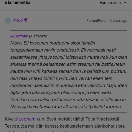
6 kommenttia
Vanhin ensin
PiaJo
Forum|Forum|6 years ago
P
@Legham
@ kirjoitti:
Moro. Eli kyseinen modeemi alkoi tänään
temppuilemaan hyvin omituisesti. Eli normaali netti
selaamisessa yhteys toimii loistavasti mutta heti kun olen
aikeissa mennä pelaamaan esim steamin tai battle.netin
kautta niin wifi katkeaa saman tien ja pelistä kun poistuu
niin taas yhteys toimii hyvin. Sen verran eilen tein
modeemin asetuksiin muutoksia että vaihdoin taajuuden
5ghz jotta latausnopeus olisi isompi ja eilen vielä
toimikin normaalisti pelatessa mutta tänään ei ollenkaan.
Neuvoja kaivattaisiin kun alkaa itseltä työkalut loppua.
Kiva
@Legham
kun löysit meidät täältä Telia Yhteisöstä!
Tervetuloa meidän kanssa keskustelemaan ajankohtaisista