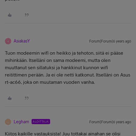
AsiakasY
Forum|Forum|6 years ago
A
Tuon modeemin wifi on heikko ja tehoton, siitä ei pääse
mihinkään. Itselläni on sama modeemi, mutta olen
muuttanut sen sillatuksi ja hankkinut kunnon wifi
reitittimen perään. Ja ei ole netti katkonut. Itselläni on Asus
rt-ac66, joka on muutaman vuoden vanha.
Legham
ALOITTAJA
Forum|Forum|6 years ago
L
Kiitos kaikille vastauksista! Juu tottakai ainahan se olisi