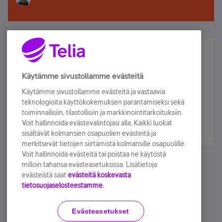
Älä jää paitsi – osallistu ja voita!
Tilaa Telian uutiskirje ja olet mukana arvonnassa.
Käytämme sivustollamme evästeitä
Samalla saat parhaat asiakasedut suoraan
Käytämme sivustollamme evästeitä ja vastaavia
sähköpostiisi.
teknologioita käyttökokemuksen parantamiseksi sekä
toiminnallisiin, tilastollisiin ja markkinointitarkoituksiin.
Voit hallinnoida evästevalintojasi alla. Kaikki luokat
Tilaa nyt
sisältävät kolmansien osapuolien evästeitä ja
merkitsevät tietojen siirtämistä kolmansille osapuolille.
Voit hallinnoida evästeitä tai poistaa ne käytöstä
milloin tahansa evästeasetuksissa. Lisätietoja
evästeistä saat
evästeitä koskevasta
tietosuojaselosteestamme.
Käyttöehdot
Accessibility statement
Evästeasetukset