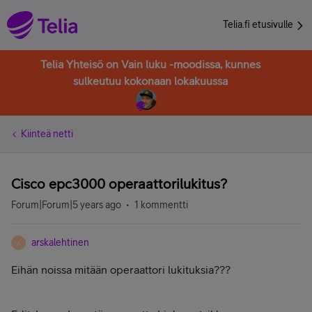
Telia.fi etusivulle
Telia Yhteisö on Vain luku -moodissa, kunnes
sulkeutuu kokonaan lokakuussa
Kiinteä netti
Cisco epc3000 operaattorilukitus?
Forum|Forum|5 years ago
1 kommentti
arskalehtinen
A
Eihän noissa mitään operaattori lukituksia???