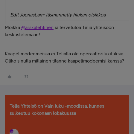
Edit JoonasLam: täsmennetty hiukan otsikkoa
Moikka
@arskalehtinen
ja tervetuloa Telia yhteisöön
keskustelemaan!
Kaapelimodeemeissa ei Telialla ole operaattorilukituksia.
Oliko sinulla millainen tilanne kaapelimodeemisi kanssa?
Telia Yhteisö on Vain luku -moodissa, kunnes
sulkeutuu kokonaan lokakuussa