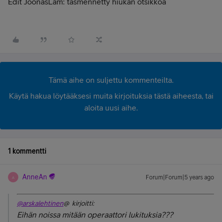
Edit JoonasLam: täsmennetty hiukan otsikkoa
Tämä aihe on suljettu kommenteilta.
Käytä hakua löytääksesi muita kirjoituksia tästä aiheesta, tai
aloita uusi aihe.
1 kommentti
AnneAn
Forum|Forum|5 years ago
A
@arskalehtinen
@ kirjoitti:
Eihän noissa mitään operaattori lukituksia???