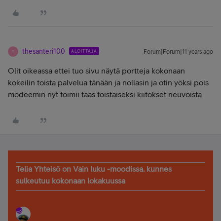
thesanteri100
ALOITTAJA
Forum|Forum|11 years ago
T
Olit oikeassa ettei tuo sivu näytä portteja kokonaan
kokeilin toista palvelua tänään ja nollasin ja otin yöksi pois
modeemin nyt toimii taas toistaiseksi kiitokset neuvoista
Telia Yhteisö on Vain luku -moodissa, kunnes
sulkeutuu kokonaan lokakuussa