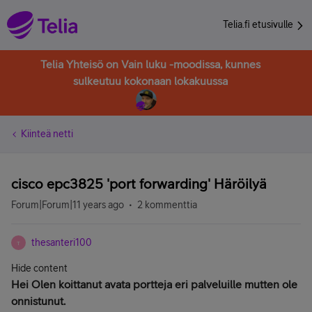
Telia.fi etusivulle
Telia Yhteisö on Vain luku -moodissa, kunnes
sulkeutuu kokonaan lokakuussa
Kiinteä netti
cisco epc3825 'port forwarding' Häröilyä
Forum|Forum|11 years ago
2 kommenttia
thesanteri100
T
Hide content
Hei Olen koittanut avata portteja eri palveluille mutten ole
onnistunut.