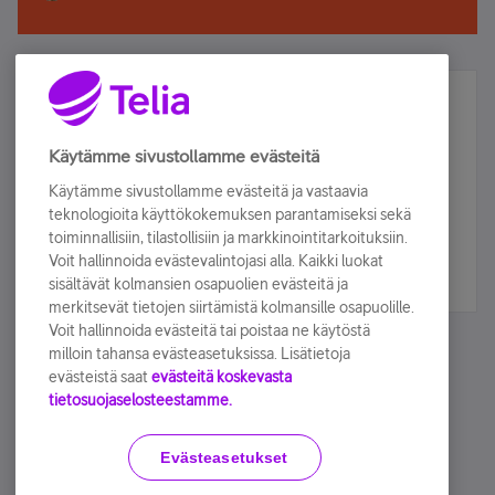
Älä jää paitsi – osallistu ja voita!
Tilaa Telian uutiskirje ja olet mukana arvonnassa.
Käytämme sivustollamme evästeitä
Samalla saat parhaat asiakasedut suoraan
Käytämme sivustollamme evästeitä ja vastaavia
sähköpostiisi.
teknologioita käyttökokemuksen parantamiseksi sekä
toiminnallisiin, tilastollisiin ja markkinointitarkoituksiin.
Voit hallinnoida evästevalintojasi alla. Kaikki luokat
Tilaa nyt
sisältävät kolmansien osapuolien evästeitä ja
merkitsevät tietojen siirtämistä kolmansille osapuolille.
Voit hallinnoida evästeitä tai poistaa ne käytöstä
milloin tahansa evästeasetuksissa. Lisätietoja
evästeistä saat
evästeitä koskevasta
tietosuojaselosteestamme.
Käyttöehdot
Accessibility statement
Evästeasetukset