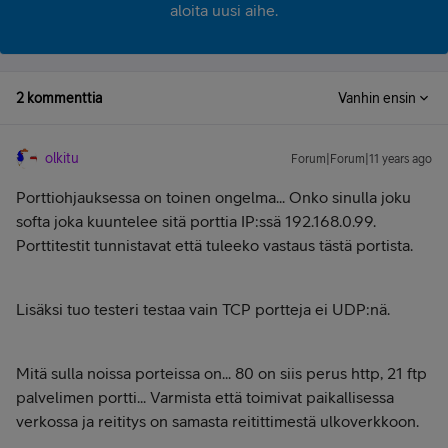
aloita uusi aihe.
2 kommenttia
Vanhin ensin
olkitu
Forum|Forum|11 years ago
Porttiohjauksessa on toinen ongelma... Onko sinulla joku
softa joka kuuntelee sitä porttia IP:ssä 192.168.0.99.
Porttitestit tunnistavat että tuleeko vastaus tästä portista.
Lisäksi tuo testeri testaa vain TCP portteja ei UDP:nä.
Mitä sulla noissa porteissa on... 80 on siis perus http, 21 ftp
palvelimen portti... Varmista että toimivat paikallisessa
verkossa ja reititys on samasta reitittimestä ulkoverkkoon.