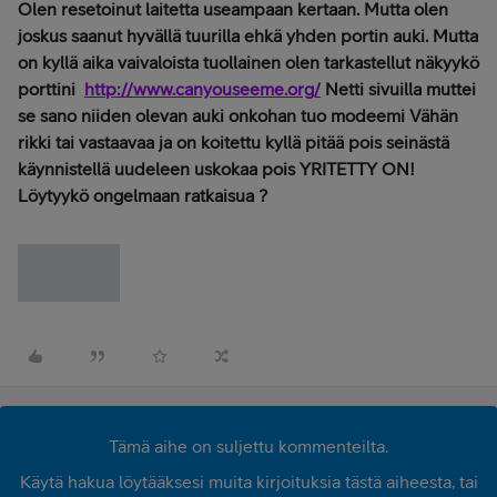
Olen resetoinut laitetta useampaan kertaan. Mutta olen
joskus saanut hyvällä tuurilla ehkä yhden portin auki. Mutta
on kyllä aika vaivaloista tuollainen olen tarkastellut näkyykö
porttini
http://www.canyouseeme.org/
Netti sivuilla muttei
se sano niiden olevan auki onkohan tuo modeemi Vähän
rikki tai vastaavaa ja on koitettu kyllä pitää pois seinästä
käynnistellä uudeleen uskokaa pois YRITETTY ON!
Löytyykö ongelmaan ratkaisua ?
Tämä aihe on suljettu kommenteilta.
Käytä hakua löytääksesi muita kirjoituksia tästä aiheesta, tai