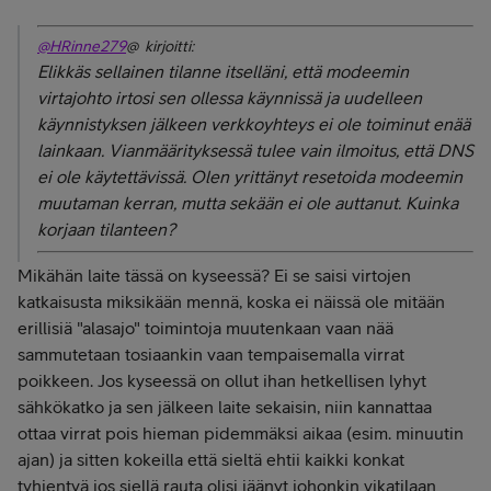
@HRinne279
@ kirjoitti:
Elikkäs sellainen tilanne itselläni, että modeemin
virtajohto irtosi sen ollessa käynnissä ja uudelleen
käynnistyksen jälkeen verkkoyhteys ei ole toiminut enää
lainkaan. Vianmäärityksessä tulee vain ilmoitus, että DNS
ei ole käytettävissä. Olen yrittänyt resetoida modeemin
muutaman kerran, mutta sekään ei ole auttanut. Kuinka
korjaan tilanteen?
Mikähän laite tässä on kyseessä? Ei se saisi virtojen
katkaisusta miksikään mennä, koska ei näissä ole mitään
erillisiä "alasajo" toimintoja muutenkaan vaan nää
sammutetaan tosiaankin vaan tempaisemalla virrat
poikkeen. Jos kyseessä on ollut ihan hetkellisen lyhyt
sähkökatko ja sen jälkeen laite sekaisin, niin kannattaa
ottaa virrat pois hieman pidemmäksi aikaa (esim. minuutin
ajan) ja sitten kokeilla että sieltä ehtii kaikki konkat
tyhjentyä jos siellä rauta olisi jäänyt johonkin vikatilaan