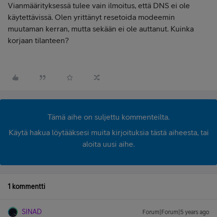
Vianmäärityksessä tulee vain ilmoitus, että DNS ei ole
käytettävissä. Olen yrittänyt resetoida modeemin
muutaman kerran, mutta sekään ei ole auttanut. Kuinka
korjaan tilanteen?
Tämä aihe on suljettu kommenteilta.
Käytä hakua löytääksesi muita kirjoituksia tästä aiheesta, tai
aloita uusi aihe.
1 kommentti
SINAD
Forum|Forum|5 years ago