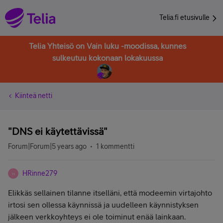
Telia.fi etusivulle
Telia Yhteisö on Vain luku -moodissa, kunnes
sulkeutuu kokonaan lokakuussa
Kiinteä netti
"DNS ei käytettävissä"
Forum|Forum|5 years ago
1 kommentti
HRinne279
H
Elikkäs sellainen tilanne itselläni, että modeemin virtajohto
irtosi sen ollessa käynnissä ja uudelleen käynnistyksen
jälkeen verkkoyhteys ei ole toiminut enää lainkaan.