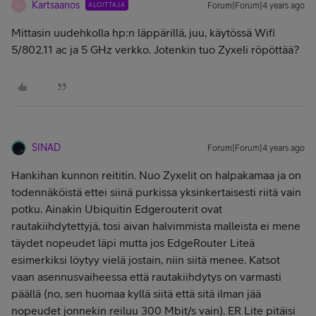
Kartsaanos
ALOITTAJA
Forum|Forum|4 years ago
K
Mittasin uudehkolla hp:n läppärillä, juu, käytössä Wifi
5/802.11 ac ja 5 GHz verkko. Jotenkin tuo Zyxeli röpöttää?
SINAD
Forum|Forum|4 years ago
Hankihan kunnon reititin. Nuo Zyxelit on halpakamaa ja on
todennäköistä ettei siinä purkissa yksinkertaisesti riitä vain
potku. Ainakin Ubiquitin Edgerouterit ovat
rautakiihdytettyjä, tosi aivan halvimmista malleista ei mene
täydet nopeudet läpi mutta jos EdgeRouter Liteä
esimerkiksi löytyy vielä jostain, niin siitä menee. Katsot
vaan asennusvaiheessa että rautakiihdytys on varmasti
päällä (no, sen huomaa kyllä siitä että sitä ilman jää
nopeudet jonnekin reiluu 300 Mbit/s vain). ER Lite pitäisi