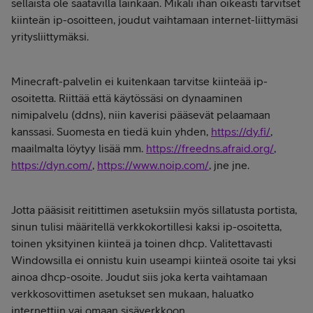
sellaista ole saatavilla lainkaan. Mikäli ihan oikeasti tarvitset
kiinteän ip-osoitteen, joudut vaihtamaan internet-liittymäsi
yritysliittymäksi.
Minecraft-palvelin ei kuitenkaan tarvitse kiinteää ip-
osoitetta. Riittää että käytössäsi on dynaaminen
nimipalvelu (ddns), niin kaverisi pääsevät pelaamaan
kanssasi. Suomesta en tiedä kuin yhden,
https://dy.fi/
,
maailmalta löytyy lisää mm.
https://freedns.afraid.org/
,
https://dyn.com/
,
https://www.noip.com/
, jne jne.
Jotta pääsisit reitittimen asetuksiin myös sillatusta portista,
sinun tulisi määritellä verkkokortillesi kaksi ip-osoitetta,
toinen yksityinen kiinteä ja toinen dhcp. Valitettavasti
Windowsilla ei onnistu kuin useampi kiinteä osoite tai yksi
ainoa dhcp-osoite. Joudut siis joka kerta vaihtamaan
verkkosovittimen asetukset sen mukaan, haluatko
internettiin vai omaan sisäverkkoon.