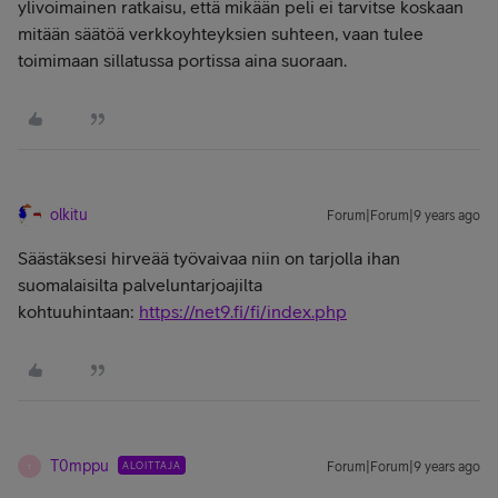
ylivoimainen ratkaisu, että mikään peli ei tarvitse koskaan
mitään säätöä verkkoyhteyksien suhteen, vaan tulee
toimimaan sillatussa portissa aina suoraan.
olkitu
Forum|Forum|9 years ago
Säästäksesi hirveää työvaivaa niin on tarjolla ihan
suomalaisilta palveluntarjoajilta
kohtuuhintaan:
https://net9.fi/fi/index.php
T0mppu
ALOITTAJA
Forum|Forum|9 years ago
T