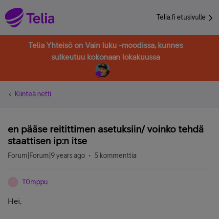
Telia.fi etusivulle
Telia Yhteisö on Vain luku -moodissa, kunnes
sulkeutuu kokonaan lokakuussa
Kiinteä netti
en pääse reitittimen asetuksiin/ voinko tehdä
staattisen ip:n itse
Forum|Forum|9 years ago
5 kommenttia
T0mppu
T
Hei,