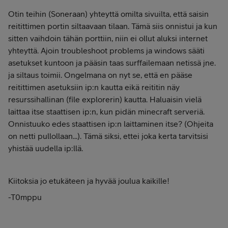
Otin teihin (Soneraan) yhteyttä omilta sivuilta, että saisin
reitittimen portin siltaavaan tilaan. Tämä siis onnistui ja kun
sitten vaihdoin tähän porttiin, niin ei ollut aluksi internet
yhteyttä. Ajoin troubleshoot problems ja windows sääti
asetukset kuntoon ja pääsin taas surffailemaan netissä jne.
ja siltaus toimii. Ongelmana on nyt se, että en pääse
reitittimen asetuksiin ip:n kautta eikä reititin näy
resurssihallinan (file explorerin) kautta. Haluaisin vielä
laittaa itse staattisen ip:n, kun pidän minecraft serveriä.
Onnistuuko edes staattisen ip:n laittaminen itse? (Ohjeita
on netti pullollaan...). Tämä siksi, ettei joka kerta tarvitsisi
yhistää uudella ip:llä.
Kiitoksia jo etukäteen ja hyvää joulua kaikille!
-T0mppu