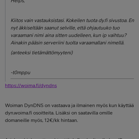
Heips,
Kiitos vain vastauksistasi. Kokeilen tuota dy.fi sivustoa. En
nyt äkkiseltään saanut selville, että ohjautuuko tuo
varaamani nimi aina sitten uudelleen, kun ip vaihtuu?
Ainakin pääsin serveriini tuolta varaamallani nimellä.
(anteeksi tietämättömyyteni)
-t0mppu
https://woima.fi/dyndns
Woiman DynDNS on vastaava ja ilmainen myös kun käyttää
dyn.woima.fi osoitteita. Lisäksi on saatavilla omille
domaneille myös, 12€/kk hintaan.