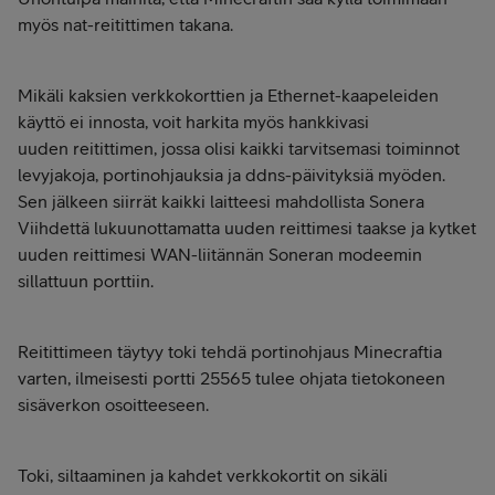
myös nat-reitittimen takana.
Mikäli kaksien verkkokorttien ja Ethernet-kaapeleiden
käyttö ei innosta, voit harkita myös hankkivasi
uuden reitittimen, jossa olisi kaikki tarvitsemasi toiminnot
levyjakoja, portinohjauksia ja ddns-päivityksiä myöden.
Sen jälkeen siirrät kaikki laitteesi mahdollista Sonera
Viihdettä lukuunottamatta uuden reittimesi taakse ja kytket
uuden reittimesi WAN-liitännän Soneran modeemin
sillattuun porttiin.
Reitittimeen täytyy toki tehdä portinohjaus Minecraftia
varten, ilmeisesti portti 25565 tulee ohjata tietokoneen
sisäverkon osoitteeseen.
Toki, siltaaminen ja kahdet verkkokortit on sikäli