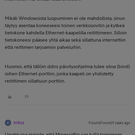
Mikäli Windowsista luopuminen ei ole mahdollista, sinun
täytyy asentaa koneeseesi toinen verkkosovitin ja kytkeä
tietokone kahdella Ethernet-kaapelilla reitittimeen. Silloin
tietokoneesi pääsee yhtä aikaa sekä sillattuna internettiin
että reittimen tarjoamiin palveluihin.
Huomoi, että tällöin ddns päivitysohjelma tulee sitoa (bind)
siihen Ethernet-porttiin, jonka kaapeli on yhdistetty
reitittimen sillattuun porttiin.
irritus
Forum|Forum|9 years ago
Unohtuipa mainita, että Minecraftin saa kyllä toimimaan