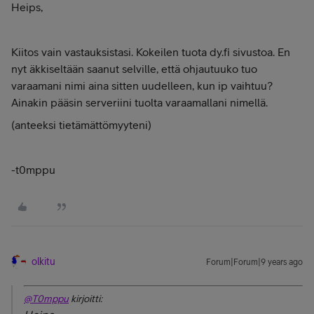
Heips,
Kiitos vain vastauksistasi. Kokeilen tuota dy.fi sivustoa. En
nyt äkkiseltään saanut selville, että ohjautuuko tuo
varaamani nimi aina sitten uudelleen, kun ip vaihtuu?
Ainakin pääsin serveriini tuolta varaamallani nimellä.
(anteeksi tietämättömyyteni)
-t0mppu
olkitu
Forum|Forum|9 years ago
@T0mppu
kirjoitti: