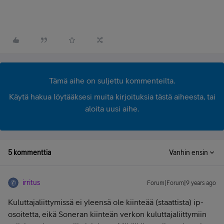
Tämä aihe on suljettu kommenteilta.
Käytä hakua löytääksesi muita kirjoituksia tästä aiheesta, tai
aloita uusi aihe.
5 kommenttia
Vanhin ensin
irritus
Forum|Forum|9 years ago
Kuluttajaliittymissä ei yleensä ole kiinteää (staattista) ip-
osoitetta, eikä Soneran kiinteän verkon kuluttajaliittymiin