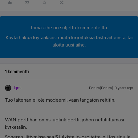
Tämä aihe on suljettu kommenteilta.
Käytä hakua löytääksesi muita kirjoituksia tästä aiheesta, tai
aloita uusi aihe.
1 kommentti
kjns
Forum|Forum|10 years ago
Tuo laitehan ei ole modeemi, vaan langaton reititin.
WAN porttihan on ns. uplink portti, johon nettiliittymäsi
kytketään.
Soneran liittymissä saa 5 julkista ip-osoitetta, eli jos sinulla