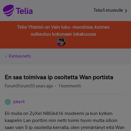
Telia.fi etusivulle
Telia Yhteisö on Vain luku -moodissa, kunnes
sulkeutuu kokonaan lokakuussa
Kiinteä netti
En saa toimivaa ip osoitetta Wan portista
Forum|Forum|10 years ago
1 kommentti
joker4
J
Eli mulla on ZyXel NBG6616 modeemi ja kun kytken
kaapelin Lan porttiin niin netti toimii hyvin mutta silloin
saan vain 5 ip osoitetta kerralla, olen ymmärtänyt että Wan