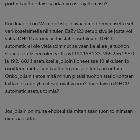
portin kautta pitäisi saada niin ns. rajattomasti?
Kun kaapeli on Wan portista ja avaan modeemin asetukset
verkkoselaimella niin tulen EaZy123 setup sivulle josta voi
valita DHCP automatic tai static asetuksen. DHCP
automatic ei ole vielä toiminut se vaan kelailee ja tuohon
static asetukseen olen yrittänyt 192.168.1.33 255.255.255.0
ja 192.168.1.1 asetuksella jolloin koneet saa 10 alkuisen ip
osoitteen mutta sen kautta en pääse ollenkaan nettiin.
Onko jollain tietoa mitä minun pitäisi tuohon static kohtaan
laittaa jos nuo yllä olevat ovat väärin? Tai pitäisikö DHCP
automatic asetus toimia?
Jos jollain on muita ehdotuksia miten saan tuon toimimaan
niin saa auttaa.