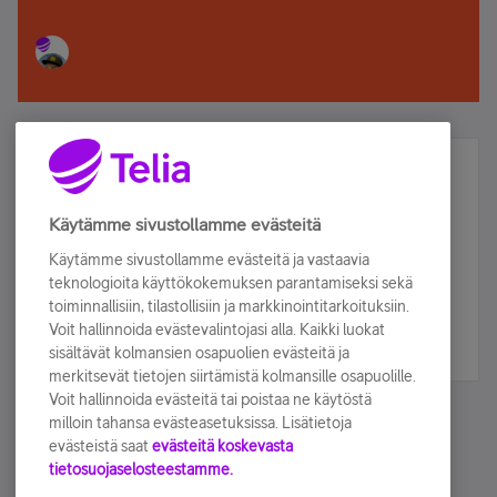
Älä jää paitsi – osallistu ja voita!
Tilaa Telian uutiskirje ja olet mukana arvonnassa.
Käytämme sivustollamme evästeitä
Samalla saat parhaat asiakasedut suoraan
Käytämme sivustollamme evästeitä ja vastaavia
sähköpostiisi.
teknologioita käyttökokemuksen parantamiseksi sekä
toiminnallisiin, tilastollisiin ja markkinointitarkoituksiin.
Voit hallinnoida evästevalintojasi alla. Kaikki luokat
Tilaa nyt
sisältävät kolmansien osapuolien evästeitä ja
merkitsevät tietojen siirtämistä kolmansille osapuolille.
Voit hallinnoida evästeitä tai poistaa ne käytöstä
milloin tahansa evästeasetuksissa. Lisätietoja
evästeistä saat
evästeitä koskevasta
tietosuojaselosteestamme.