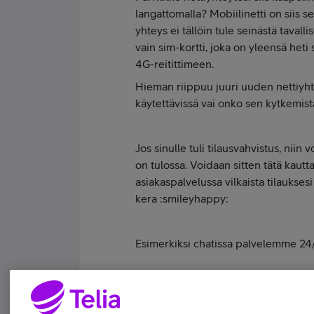
langattomalla? Mobiilinetti on siis s
yhteys ei tällöin tule seinästä tavalli
vain sim-kortti, joka on yleensä heti
4G-reitittimeen.
Hieman riippuu juuri uuden nettiyht
käytettävissä vai onko sen kytkemist
Jos sinulle tuli tilausvahvistus, niin 
on tulossa. Voidaan sitten tätä kautta 
asiakaspalvelussa vilkaista tilaukses
kera :smileyhappy:
Esimerkiksi chatissa palvelemme 2
Telia Yhteisö moderaattori | Samsung Gal
Tykkää