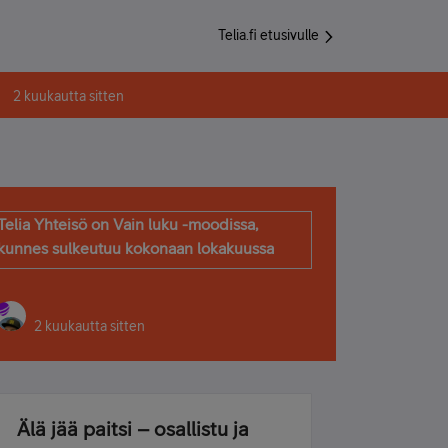
Telia.fi etusivulle
2 kuukautta sitten
Telia Yhteisö on Vain luku -moodissa,
kunnes sulkeutuu kokonaan lokakuussa
2 kuukautta sitten
Älä jää paitsi – osallistu ja