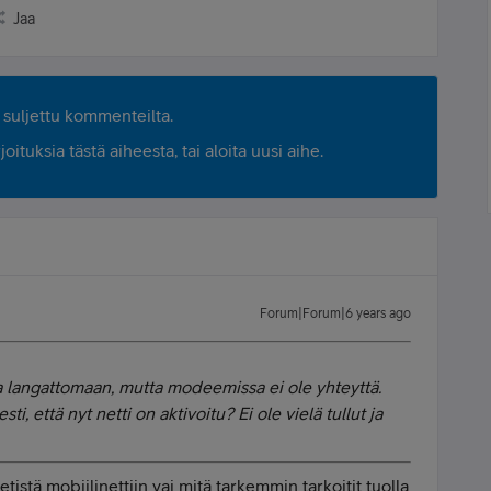
Jaa
suljettu kommenteilta.
ituksia tästä aiheesta, tai aloita uusi aihe.
Forum|Forum|6 years ago
ta langattomaan, mutta modeemissa ei ole yhteyttä.
iesti, että nyt netti on aktivoitu? Ei ole vielä tullut ja
netistä mobiilinettiin vai mitä tarkemmin tarkoitit tuolla