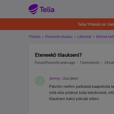
Telia Yhteisö on Va
Yhteisö
Foorumin etusivu
Liittymät
Kiinteä nett
Eteneekö tilaukseni?
Forum|Forum|6 years ago
1 kommentti
24 ka
Jennyy
Uusi jäsen
J
Päivitin nettini pelkästä kaapelista
siitä olisi pitänyt tulla tekstiviesti, e
tilauksen kaksi päivää sitten.