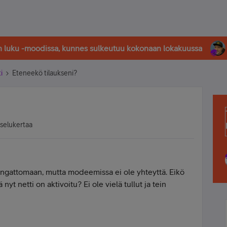
in luku -moodissa, kunnes sulkeutuu kokonaan lokakuussa
i
Eteneekö tilaukseni?
tselukertaa
 langattomaan, mutta modeemissa ei ole yhteyttä. Eikö
ttä nyt netti on aktivoitu? Ei ole vielä tullut ja tein