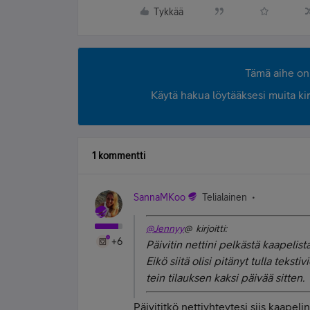
Tykkää
Tämä aihe on 
Käytä hakua löytääksesi muita kirjo
1 kommentti
SannaMKoo
Telialainen
@Jennyy
@ kirjoitti:
+6
Päivitin nettini pelkästä kaapelis
Eikö siitä olisi pitänyt tulla tekstiv
tein tilauksen kaksi päivää sitten.
Päivititkö nettiyhteytesi siis kaapeli