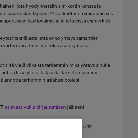
ellainen, jota hyödynnetään sim-kortin kanssa ja
sen laajakaistan tapaan! Mobiilinettiin toimitetaan siis
 saapuessaan käyttövalmis ja laitettavissa esimerkiksi
eytesi tekniikasta, että onko yhteys samantien
ä varten varattu esimerkiksi asentaja-aika.
voit siitä vielä vilkaista tarkemmin mikä yhteys sinulle
auttaa lisää yleisellä tasolla, tai sitten voimme
i tilannetta tarkemmin asiakastietojesi
4/7
asiakassivuille kirjautumisen
jälkeen!
axy S23 | Garmin Venu 2S | Lukutoukka | TV-sarjat