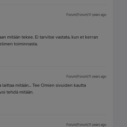
Forum|Forum|11 years ago
aan mitään tekee. Ei tarvitse vastata, kun et kerran
elimen toiminnasta.
Forum|Forum|11 years ago
 laittaa mitään... Tee Omien sivuiden kautta
n voi tehdä mitään.
Forum|Forum|11 years ago