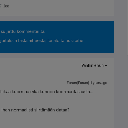
Jaa
suljettu kommenteilta.
ituksia tästä aiheesta, tai aloita uusi aihe.
Vanhin ensin
Forum|Forum|11 years ago
inä liikaa kuormaa eikä kunnon kuormantasausta...
le ihan normaalisti siirtämään dataa?