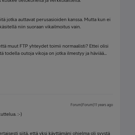
koskee tietokoneita ja verkkolaitteita.
itä jotka auttavat perusasioiden kanssa. Mutta kun ei
äsitellä niin suoraan vikailmoitus vain.
ttä muut FTP yhteydet toimii normaalisti? Ettei olisi
tä todella outoja vikoja on jotka ilmestyy ja häviää...
Forum|Forum|11 years ago
uttelua. :-)
taisesti siitä, että yksi käyttämäni ohjelma oli syystä