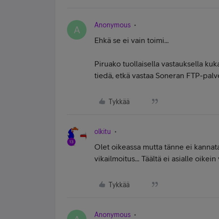
Anonymous
A
Ehkä se ei vain toimi...
Piruako tuollaisella vastauksella kuk
tiedä, etkä vastaa Soneran FTP-palv
Tykkää
olkitu
Olet oikeassa mutta tänne ei kannata
vikailmoitus... Täältä ei asialle oikei
Tykkää
Anonymous