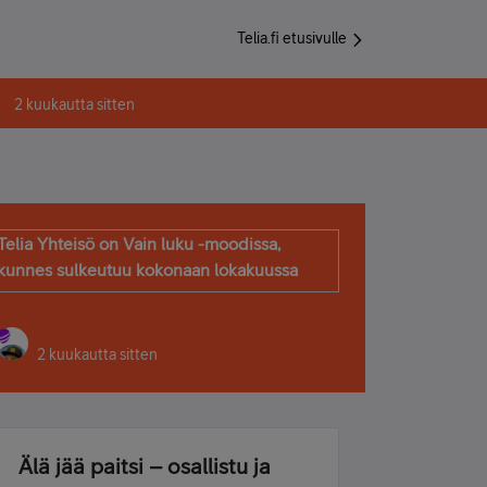
Telia.fi etusivulle
2 kuukautta sitten
Telia Yhteisö on Vain luku -moodissa,
kunnes sulkeutuu kokonaan lokakuussa
2 kuukautta sitten
Älä jää paitsi – osallistu ja