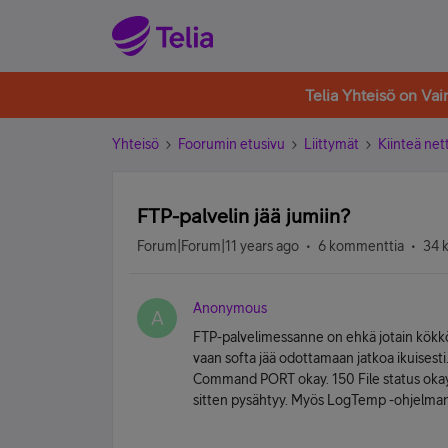
Telia Yhteisö on Va
Yhteisö
Foorumin etusivu
Liittymät
Kiinteä nett
FTP-palvelin jää jumiin?
Forum|Forum|11 years ago
6 kommenttia
34 
Anonymous
A
FTP-palvelimessanne on ehkä jotain kökköä
vaan softa jää odottamaan jatkoa ikuisesti
Command PORT okay. 150 File status okay
sitten pysähtyy. Myös LogTemp -ohjelman 