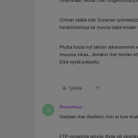
mitenkään. Autan toki ongelmissa jos 
Onhan täällä toki Soneran työntekijö
henkilötietoja tai muuta täälä enään k
Mutta tossa nyt laitoin aikaisemmin e
muussa vikaa... Ainakin itse tiedän et
Eikä syytä paljastu.
Tykkää
Anonymous
A
Vastaan itse itselleni, niin ei tule kiuk
FTP-ongelma selvisi. Kyse oli yksinker