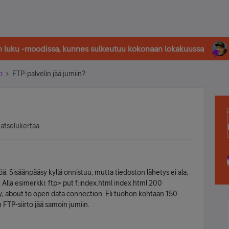
in luku -moodissa, kunnes sulkeutuu kokonaan lokakuussa
i
FTP-palvelin jää jumiin?
katselukertaa
. Sisäänpääsy kyllä onnistuu, mutta tiedoston lähetys ei ala,
. Alla esimerkki: ftp> put f:index.html index.html 200
; about to open data connection. Eli tuohon kohtaan 150
FTP-siirto jää samoin jumiin.