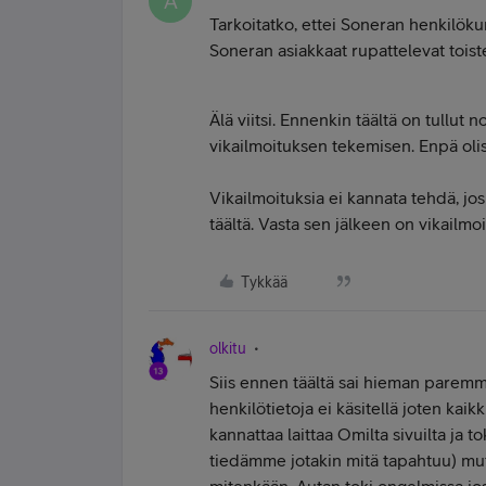
A
Tarkoitatko, ettei Soneran henkilökun
Soneran asiakkaat rupattelevat tois
Älä viitsi. Ennenkin täältä on tullut n
vikailmoituksen tekemisen. Enpä olisi 
Vikailmoituksia ei kannata tehdä, jos
täältä. Vasta sen jälkeen on vikailmoi
Tykkää
olkitu
Siis ennen täältä sai hieman paremmin
henkilötietoja ei käsitellä joten kaikk
kannattaa laittaa Omilta sivuilta ja t
tiedämme jotakin mitä tapahtuu) mut