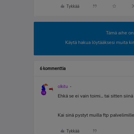
Tykkää
Tämä aihe on 
Käytä hakua löytääksesi muita kirjo
6 kommenttia
olkitu
Ehkä se ei vain toimi... tai sitten si
Kai sinä pystyt muilla ftp palvelimil
Tykkää