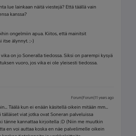
ta lue lainkaan näitä viestejä? Että täällä vain
tensa kanssa?
oihin ongelmiin apua. Kiitos, että mainitsit
itse älynnyt. ;-)
 vika on jo Soneralla tiedossa. Siksi on parempi kysyä
tuksen vuoro, jos vika ei ole yleisesti tiedossa.
Forum|Forum|11 years ago
... Täälä kun ei enään käsitellä oikein mitään mm...
i tälläiset viat jotka ovat Soneran palveluissa
oki tänne kannattaa kirjoitella :D (Niin me muutkin
ta en voi auttaa koska en näe palvelimelle oikein