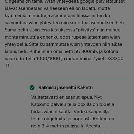
Ongelma on tämä. Wlan yhteydellä google play lataukset
jäävät asennetaan vaiheeseen eli on ladattu mutta
kymmeniä minuutteja asennetaan tilassa. Sitten ku
sammuttaa wlan yhteyden niin suorittaa asennuksen heti.
Sama pelin sisäisessä latauksessa "päivitys" niin menee
monta minuuttia ennenku edes rupeaa lataamaan wlan
yhteydellä. Sitte ku sammuttaa wlan yhteyden niin alkaa
lataus heti.. Puhelimen oma netti 5G 300mb, ja kotona
valokuitu Telia 1000/1000 ja modeemina Zyxel DX3300-
T1
Ratkaisu jäseneltä
KaPetri
Valitettavasti en saanut, apua. Nyt
Katsomo palvelu telia boxilla on todella
hidas wlanin kautta. Verkkokaapelilla
toimii ongelmitta ja nopeasti. Reititin on
noin 3-4 metrin päässä laitteesta.