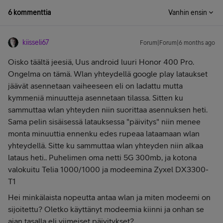
6 kommenttia
Vanhin ensin
kiisseli67
Forum|Forum|6 months ago
Oisko täältä jeesiä, Uus android luuri Honor 400 Pro.
Ongelma on tämä. Wlan yhteydellä google play lataukset
jäävät asennetaan vaiheeseen eli on ladattu mutta
kymmeniä minuutteja asennetaan tilassa. Sitten ku
sammuttaa wlan yhteyden niin suorittaa asennuksen heti.
Sama pelin sisäisessä latauksessa "päivitys" niin menee
monta minuuttia ennenku edes rupeaa lataamaan wlan
yhteydellä. Sitte ku sammuttaa wlan yhteyden niin alkaa
lataus heti.. Puhelimen oma netti 5G 300mb, ja kotona
valokuitu Telia 1000/1000 ja modeemina Zyxel DX3300-
T1
Hei minkälaista nopeutta antaa wlan ja miten modeemi on
sijoitettu? Oletko käyttänyt modeemia kiinni ja onhan se
ajan tasalla eli viimeiset päivitykset?