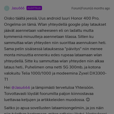
Jasu666
ALOITTAJA
Forum|Forum|6 months ago
J
Oisko täältä jeesiä, Uus android luuri Honor 400 Pro.
Ongelma on tämä. Wlan yhteydellä google play lataukset
jäävät asennetaan vaiheeseen eli on ladattu mutta
kymmeniä minuutteja asennetaan tilassa. Sitten ku
sammuttaa wlan yhteyden niin suorittaa asennuksen heti.
Sama pelin sisäisessä latauksessa "päivitys" niin menee
monta minuuttia ennenku edes rupeaa lataamaan wlan
yhteydellä. Sitte ku sammuttaa wlan yhteyden niin alkaa
lataus heti.. Puhelimen oma netti 5G 300mb, ja kotona
valokuitu Telia 1000/1000 ja modeemina Zyxel DX3300-
T1
Hei ​
@Jasu666
ja lämpimästi tervetuloa Yhteisöön.
Toivottavasti löydät foorumilta paljon kiinnostavaa
luettavaa ketjujen ja artikkeleiden muodossa. 😊
Saitko jo apua sovellusten lataamisongelmiin, ja jos näin
niin tulethan kertomaan, miten ratkaisu löytyi. Vastauksesi