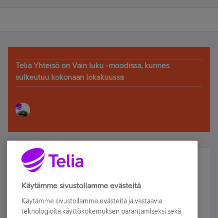
Telia Yhteisö on Vain luku -moodissa, kunnes
sulkeutuu kokonaan lokakuussa
Älä jää paitsi – osallistu ja voita!
Tilaa Telian uutiskirje ja olet mukana arvonnassa.
Käytämme sivustollamme evästeitä
Samalla saat parhaat asiakasedut suoraan
Käytämme sivustollamme evästeitä ja vastaavia
sähköpostiisi.
teknologioita käyttökokemuksen parantamiseksi sekä