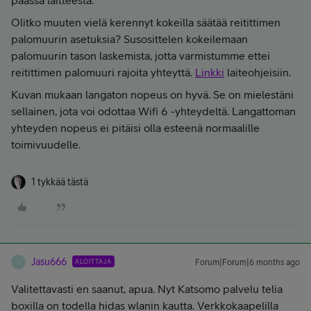
päässä laitteesta.
Olitko muuten vielä kerennyt kokeilla säätää reitittimen
palomuurin asetuksia? Susosittelen kokeilemaan
palomuurin tason laskemista, jotta varmistumme ettei
reitittimen palomuuri rajoita yhteyttä.
Linkki
laiteohjeisiin.
Kuvan mukaan langaton nopeus on hyvä. Se on mielestäni
sellainen, jota voi odottaa Wifi 6 -yhteydeltä. Langattoman
yhteyden nopeus ei pitäisi olla esteenä normaalille
toimivuudelle.
1 tykkää tästä
Jasu666
ALOITTAJA
Forum|Forum|6 months ago
J
Valitettavasti en saanut, apua. Nyt Katsomo palvelu telia
boxilla on todella hidas wlanin kautta. Verkkokaapelilla