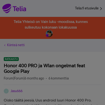
Telia.fi etusivulle
Telia Yhteisö on Vain luku -moodissa, kunnes
sulkeutuu kokonaan lokakuussa
Kiinteä netti
RATKAISTU
Honor 400 PRO ja Wlan ongelmat feat
Google Play
Forum|Forum|6 months ago
6 kommenttia
Jasu666
J
Oisko täältä jeesiä, Uus android luuri Honor 400 Pro.