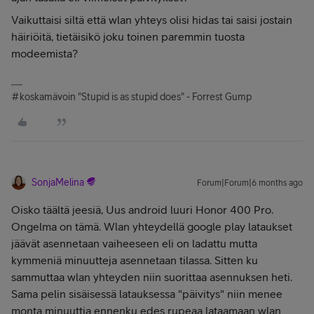
Vaikuttaisi siltä että wlan yhteys olisi hidas tai saisi jostain
häiriöitä, tietäisikö joku toinen paremmin tuosta
modeemista?
#koskamävoin "Stupid is as stupid does" - Forrest Gump
SonjaMelina
Forum|Forum|6 months ago
Oisko täältä jeesiä, Uus android luuri Honor 400 Pro.
Ongelma on tämä. Wlan yhteydellä google play lataukset
jäävät asennetaan vaiheeseen eli on ladattu mutta
kymmeniä minuutteja asennetaan tilassa. Sitten ku
sammuttaa wlan yhteyden niin suorittaa asennuksen heti.
Sama pelin sisäisessä latauksessa "päivitys" niin menee
monta minuuttia ennenku edes rupeaa lataamaan wlan