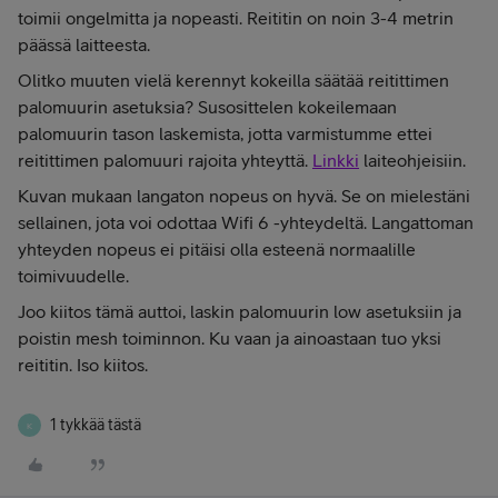
toimii ongelmitta ja nopeasti. Reititin on noin 3-4 metrin
päässä laitteesta.
Olitko muuten vielä kerennyt kokeilla säätää reitittimen
palomuurin asetuksia? Susosittelen kokeilemaan
palomuurin tason laskemista, jotta varmistumme ettei
reitittimen palomuuri rajoita yhteyttä.
Linkki
laiteohjeisiin.
Kuvan mukaan langaton nopeus on hyvä. Se on mielestäni
sellainen, jota voi odottaa Wifi 6 -yhteydeltä. Langattoman
yhteyden nopeus ei pitäisi olla esteenä normaalille
toimivuudelle.
Joo kiitos tämä auttoi, laskin palomuurin low asetuksiin ja
poistin mesh toiminnon. Ku vaan ja ainoastaan tuo yksi
reititin. Iso kiitos.
1 tykkää tästä
K