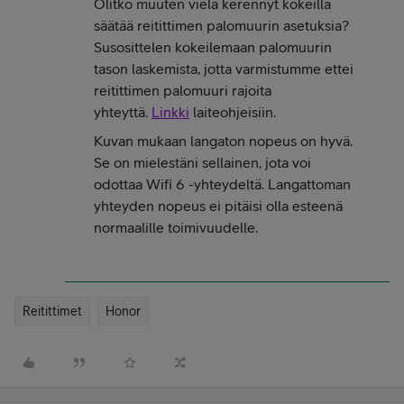
Olitko muuten vielä kerennyt kokeilla
säätää reitittimen palomuurin asetuksia?
Susosittelen kokeilemaan palomuurin
tason laskemista, jotta varmistumme ettei
reitittimen palomuuri rajoita
yhteyttä.
Linkki
laiteohjeisiin.
Kuvan mukaan langaton nopeus on hyvä.
Se on mielestäni sellainen, jota voi
odottaa Wifi 6 -yhteydeltä. Langattoman
yhteyden nopeus ei pitäisi olla esteenä
normaalille toimivuudelle.
Reitittimet
Honor