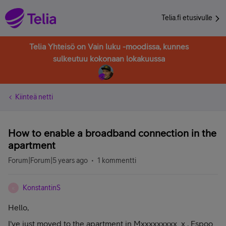
Telia.fi etusivulle
Telia Yhteisö on Vain luku -moodissa, kunnes
sulkeutuu kokonaan lokakuussa
Kiinteä netti
How to enable a broadband connection in the
apartment
Forum|Forum|5 years ago
1 kommentti
KonstantinS
K
Hello,
I've just moved to the apartment in Mxxxxxxxxx x , Espoo