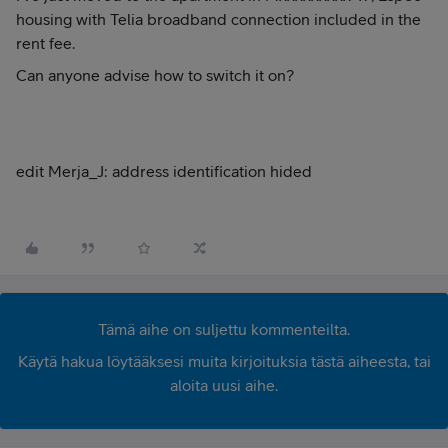
housing with Telia broadband connection included in the
rent fee.
Can anyone advise how to switch it on?
edit Merja_J: address identification hided
Tämä aihe on suljettu kommenteilta.
Käytä hakua löytääksesi muita kirjoituksia tästä aiheesta, tai
aloita uusi aihe.