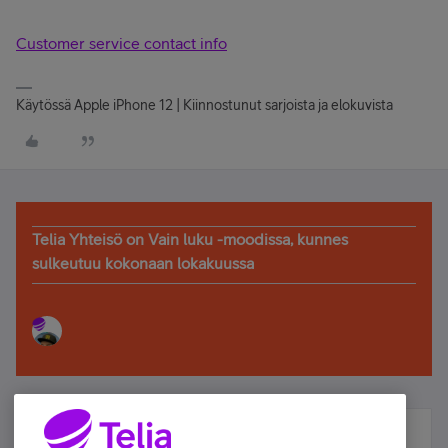
Customer service contact info
Käytössä Apple iPhone 12 | Kiinnostunut sarjoista ja elokuvista
Telia Yhteisö on Vain luku -moodissa, kunnes
sulkeutuu kokonaan lokakuussa
Älä jää paitsi – osallistu ja voita!