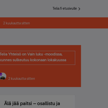
Telia.fi etusivulle
2 kuukautta sitten
Telia Yhteisö on Vain luku -moodissa,
kunnes sulkeutuu kokonaan lokakuussa
2 kuukautta sitten
Älä jää paitsi – osallistu ja