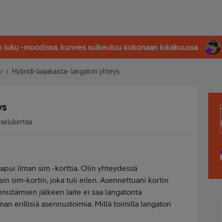
in luku -moodissa, kunnes sulkeutuu kokonaan lokakuussa
i
Hybridi-laajakaista- langaton yhteys
ys
tselukertaa
saapui ilman sim -korttia. Olin yhteydessä
in sim-kortin, joka tuli eilen. Asennettuani kortin
nnistämsen jälkeen laite ei saa langatonta
man erillisiä asennustoimia. Millä toimilla langaton