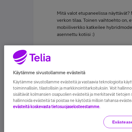
Mitä valot etupaneelissa näyttävät?
verkon tilaa. Toinen vaihtoehto on, et
mobiiliverkko katkeilee hybridmode
asennettu kotiisi :)
Elän pilvessä - mutta vain diginä.
Tykkää
Käytämme sivustollamme evästeitä
Käytämme sivustollamme evästeitä ja vastaavia teknologioita kä
toiminnallisiin, tilastollisiin ja markkinointitarkoituksiin. Voit hallinn
sisältävät kolmansien osapuolien evästeitä ja merkitsevät tietojen si
hallinnoida evästeitä tai poistaa ne käytöstä milloin tahansa eväste
evästeitä koskevasta tietosuojaselosteestamme.
Evästeas