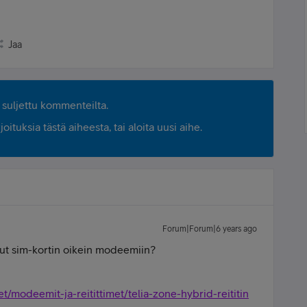
Jaa
suljettu kommenteilta.
ituksia tästä aiheesta, tai aloita uusi aihe.
Forum|Forum|6 years ago
nut sim-kortin oikein modeemiin?
teet/modeemit-ja-reitittimet/telia-zone-hybrid-reititin