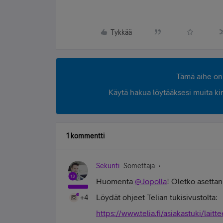
Tykkää
Tämä aihe on 
Käytä hakua löytääksesi muita kirjo
1 kommentti
Sekunti
Somettaja
Huomenta
@Jopolla
! Oletko asetta
Löydät ohjeet Telian tukisivustolta:
+4
https://www.telia.fi/asiakastuki/lait