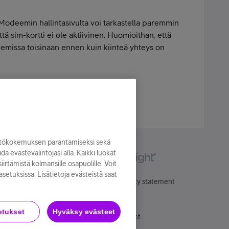
 Modeemin hallintasivulta voi tarkastella paremmin
tä sim-kortti ei ole aktiivinen. Huomioithan, että
emissa toisinaan ennen kuin kiinteä yhteys on
yttökokemuksen parantamiseksi sekä
oida evästevalintojasi alla. Kaikki luokat
irtämistä kolmansille osapuolille. Voit
asetuksissa. Lisätietoja evästeistä saat
Käyttöehdot
Accessibility statement
etukset
Hyväksy evästeet
Evästeasetukset