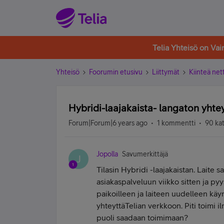
Telia Yhteisö on Va
Yhteisö
Foorumin etusivu
Liittymät
Kiinteä nett
Hybridi-laajakaista- langaton yhte
Forum|Forum|6 years ago
1 kommentti
90 ka
Jopolla
Savumerkittäjä
J
Tilasin Hybridi -laajakaistan. Laite 
asiakaspalveluun viikko sitten ja pyys
paikoilleen ja laiteen uudelleen käy
yhteyttäTelian verkkoon. Piti toimi il
puoli saadaan toimimaan?