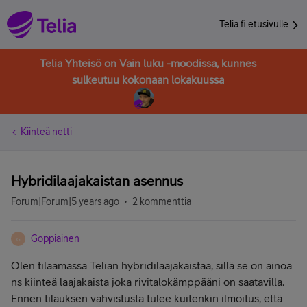
Telia.fi etusivulle
Telia Yhteisö on Vain luku -moodissa, kunnes
sulkeutuu kokonaan lokakuussa
Kiinteä netti
Hybridilaajakaistan asennus
Forum|Forum|5 years ago
2 kommenttia
Goppiainen
G
Olen tilaamassa Telian hybridilaajakaistaa, sillä se on ainoa
ns kiinteä laajakaista joka rivitalokämppääni on saatavilla.
Ennen tilauksen vahvistusta tulee kuitenkin ilmoitus, että