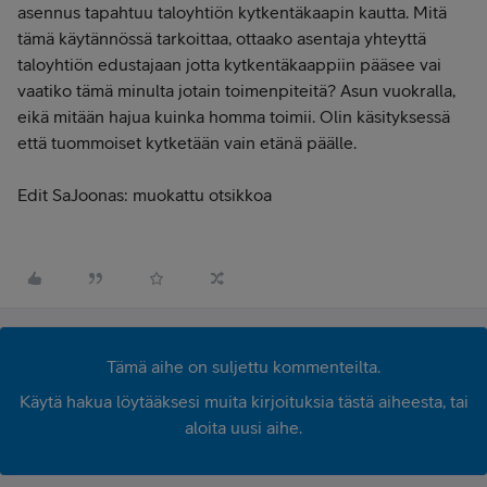
asennus tapahtuu taloyhtiön kytkentäkaapin kautta. Mitä
tämä käytännössä tarkoittaa, ottaako asentaja yhteyttä
taloyhtiön edustajaan jotta kytkentäkaappiin pääsee vai
vaatiko tämä minulta jotain toimenpiteitä? Asun vuokralla,
eikä mitään hajua kuinka homma toimii. Olin käsityksessä
että tuommoiset kytketään vain etänä päälle.
Edit SaJoonas: muokattu otsikkoa
Tämä aihe on suljettu kommenteilta.
Käytä hakua löytääksesi muita kirjoituksia tästä aiheesta, tai
aloita uusi aihe.