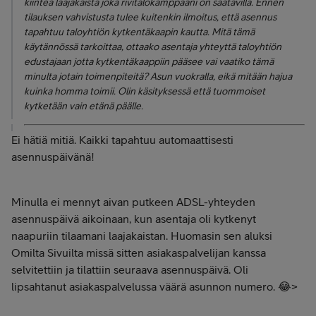
kiinteä laajakaista joka rivitalokämppääni on saatavilla. Ennen
tilauksen vahvistusta tulee kuitenkin ilmoitus, että asennus
tapahtuu taloyhtiön kytkentäkaapin kautta. Mitä tämä
käytännössä tarkoittaa, ottaako asentaja yhteyttä taloyhtiön
edustajaan jotta kytkentäkaappiin pääsee vai vaatiko tämä
minulta jotain toimenpiteitä? Asun vuokralla, eikä mitään hajua
kuinka homma toimii. Olin käsityksessä että tuommoiset
kytketään vain etänä päälle.
Ei hätiä mitiä. Kaikki tapahtuu automaattisesti
asennuspäivänä!
Minulla ei mennyt aivan putkeen ADSL-yhteyden
asennuspäivä aikoinaan, kun asentaja oli kytkenyt
naapuriin tilaamani laajakaistan. Huomasin sen aluksi
Omilta Sivuilta missä sitten asiakaspalvelijan kanssa
selvitettiin ja tilattiin seuraava asennuspäivä. Oli
lipsahtanut asiakaspalvelussa väärä asunnon numero. 😂>