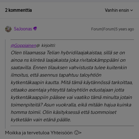
2 kommenttia
Vanhin ensin
SaJoonas
Forum|Forum|5 years ago
@Goppiainen
@ kirjoitti:
Olen tilaamassa Telian hybridilaajakaistaa, sillä se on
ainoa ns kiinteä laajakaista joka rivitalokämppääni on
saatavilla. Ennen tilauksen vahvistusta tulee kuitenkin
ilmoitus, että asennus tapahtuu taloyhtiön
kytkentäkaapin kautta. Mitä tämä käytännössä tarkoittaa,
ottaako asentaja yhteyttä taloyhtiön edustajaan jotta
kytkentäkaappiin pääsee vai vaatiko tämä minulta jotain
toimenpiteitä? Asun vuokralla, eikä mitään hajua kuinka
homma toimii. Olin käsityksessä että tuommoiset
kytketään vain etänä päälle.
Moikka ja tervetuloa Yhteisöön 🙂>