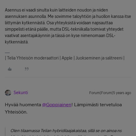
Asennus ei vaadi sinulta kuin laitteiden noudon ja niiden
asennuksen asunnolla. Me sovimme taloyhtiön ja huollon kanssa itse
liittymän kytkennästä. Osa yhteyksistä voidaan napsauttaa
simppelisti etänä päälle, mutta DSL-tekniikalla toimivat yhteydet
vaativat asentajakäynnin ja tässä on kyse nimenomaan DSL-
kytkennästä.
| Telia Yhteisön moderaattori | Apple | Juokseminen ja salitreeni |
Sekunti
Forum|Forum|5 years ago
Hyvää huomenta
@Goppiainen
! Lämpimästi tervetuloa
Yhteisöön.
Olen tilaamassa Telian hybridilaajakaistaa, sillä se on ainoa ns