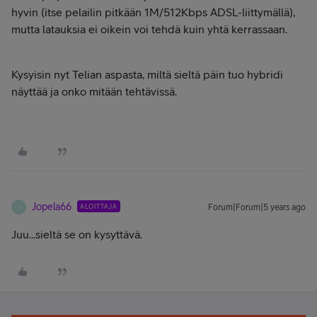
hyvin (itse pelailin pitkään 1M/512Kbps ADSL-liittymällä),
mutta latauksia ei oikein voi tehdä kuin yhtä kerrassaan.
Kysyisin nyt Telian aspasta, miltä sieltä päin tuo hybridi
näyttää ja onko mitään tehtävissä.
Jopela66
ALOITTAJA
Forum|Forum|5 years ago
J
Juu...sieltä se on kysyttävä.