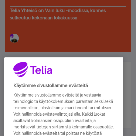
Telia Yhteisö on Vain luku -moodissa, kunnes
sulkeutuu kokonaan lokakuussa
Älä jää paitsi – osallistu ja voita!
Tilaa Telian uutiskirje ja olet mukana arvonnassa.
Käytämme sivustollamme evästeitä
Samalla saat parhaat asiakasedut suoraan
Käytämme sivustollamme evästeitä ja vastaavia
sähköpostiisi.
teknologioita käyttökokemuksen parantamiseksi sekä
toiminnallisiin, tilastollisiin ja markkinointitarkoituksiin.
Voit hallinnoida evästevalintojasi alla. Kaikki luokat
Tilaa nyt
sisältävät kolmansien osapuolien evästeitä ja
merkitsevät tietojen siirtämistä kolmansille osapuolille.
Voit hallinnoida evästeitä tai poistaa ne käytöstä