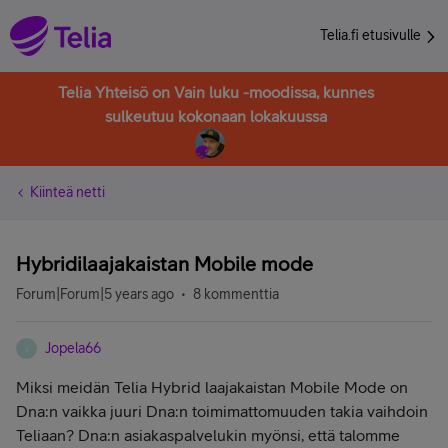
Telia.fi etusivulle
Telia Yhteisö on Vain luku -moodissa, kunnes
sulkeutuu kokonaan lokakuussa
Kiinteä netti
Hybridilaajakaistan Mobile mode
Forum|Forum|5 years ago
8 kommenttia
Jopela66
J
Miksi meidän Telia Hybrid laajakaistan Mobile Mode on
Dna:n vaikka juuri Dna:n toimimattomuuden takia vaihdoin
Teliaan? Dna:n asiakaspalvelukin myönsi, että talomme