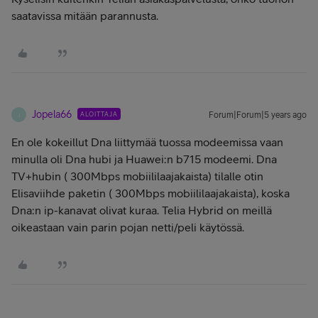
saatavissa mitään parannusta.
Jopela66
ALOITTAJA
Forum|Forum|5 years ago
J
En ole kokeillut Dna liittymää tuossa modeemissa vaan
minulla oli Dna hubi ja Huawei:n b715 modeemi. Dna
TV+hubin ( 300Mbps mobiililaajakaista) tilalle otin
Elisaviihde paketin ( 300Mbps mobiililaajakaista), koska
Dna:n ip-kanavat olivat kuraa. Telia Hybrid on meillä
oikeastaan vain parin pojan netti/peli käytössä.