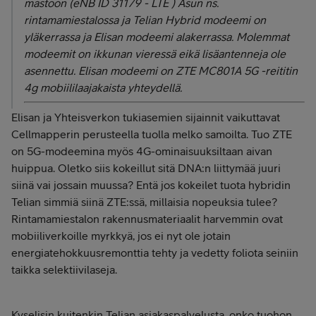
mastoon (
eNB ID 31179 - LTE ) Asun ns.
rintamamiestalossa ja Telian Hybrid modeemi on
yläkerrassa ja Elisan modeemi alakerrassa. Molemmat
modeemit on ikkunan vieressä eikä lisäantenneja ole
asennettu. Elisan modeemi on ZTE MC801A 5G -reititin
4g mobiililaajakaista yhteydellä.
Elisan ja Yhteisverkon tukiasemien sijainnit vaikuttavat
Cellmapperin perusteella tuolla melko samoilta. Tuo ZTE
on 5G-modeemina myös 4G-ominaisuuksiltaan aivan
huippua. Oletko siis kokeillut sitä DNA:n liittymää juuri
siinä vai jossain muussa? Entä jos kokeilet tuota hybridin
Telian simmiä siinä ZTE:ssä, millaisia nopeuksia tulee?
Rintamamiestalon rakennusmateriaalit harvemmin ovat
mobiiliverkoille myrkkyä, jos ei nyt ole jotain
energiatehokkuusremonttia tehty ja vedetty foliota seiniin
taikka selektiivilaseja.
Kyselisin kuitenkin Telian asiakaspalvelusta, onko tuohon