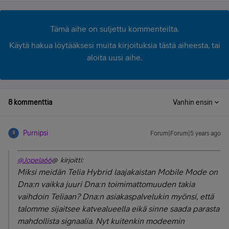
Tämä aihe on suljettu kommenteilta.
Käytä hakua löytääksesi muita kirjoituksia tästä aiheesta, tai
aloita uusi aihe.
8 kommenttia
Vanhin ensin
Purnipsi
Forum|Forum|5 years ago
@Jopela66
@ kirjoitti:
Miksi meidän Telia Hybrid laajakaistan Mobile Mode on
Dna:n vaikka juuri Dna:n toimimattomuuden takia
vaihdoin Teliaan? Dna:n asiakaspalvelukin myönsi, että
talomme sijaitsee katvealueella eikä sinne saada parasta
mahdollista signaalia. Nyt kuitenkin modeemin