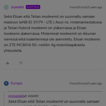
Jopela66
ALOITTAJA
Forum|Forum|5 years ago
J
Sekä Elisan että Telian modeemit on suunnattu samaan
mastoon (
eNB ID 31179 - LTE ) Asun ns. rintamamiestalossa
ja Telian Hybrid modeemi on yläkerrassa ja Elisan
modeemi alakerrassa. Molemmat modeemit on ikkunan
vieressä eikä lisäantenneja ole asennettu. Elisan modeemi
on ZTE MC801A 5G -reititin 4g mobiililaajakaista
yhteydellä.
Purnipsi
Forum|Forum|5 years ago
@Jopela66
@ kirjoitti:
Sekä Elisan että Telian modeemit on suunnattu samaan