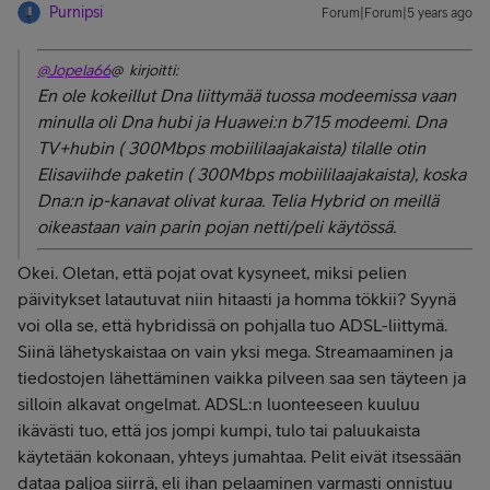
Purnipsi
Forum|Forum|5 years ago
@Jopela66
@ kirjoitti:
En ole kokeillut Dna liittymää tuossa modeemissa vaan
minulla oli Dna hubi ja Huawei:n b715 modeemi. Dna
TV+hubin ( 300Mbps mobiililaajakaista) tilalle otin
Elisaviihde paketin ( 300Mbps mobiililaajakaista), koska
Dna:n ip-kanavat olivat kuraa. Telia Hybrid on meillä
oikeastaan vain parin pojan netti/peli käytössä.
Okei. Oletan, että pojat ovat kysyneet, miksi pelien
päivitykset latautuvat niin hitaasti ja homma tökkii? Syynä
voi olla se, että hybridissä on pohjalla tuo ADSL-liittymä.
Siinä lähetyskaistaa on vain yksi mega. Streamaaminen ja
tiedostojen lähettäminen vaikka pilveen saa sen täyteen ja
silloin alkavat ongelmat. ADSL:n luonteeseen kuuluu
ikävästi tuo, että jos jompi kumpi, tulo tai paluukaista
käytetään kokonaan, yhteys jumahtaa. Pelit eivät itsessään
dataa paljoa siirrä, eli ihan pelaaminen varmasti onnistuu