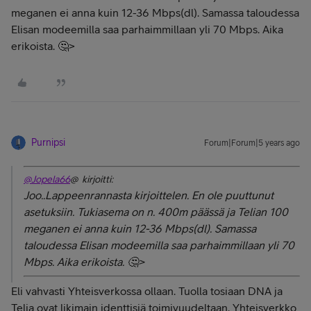
meganen ei anna kuin 12-36 Mbps(dl). Samassa taloudessa
Elisan modeemilla saa parhaimmillaan yli 70 Mbps. Aika
erikoista. 🤔>
Purnipsi
Forum|Forum|5 years ago
@Jopela66
@ kirjoitti:
Joo..Lappeenrannasta kirjoittelen. En ole puuttunut
asetuksiin. Tukiasema on n. 400m päässä ja Telian 100
meganen ei anna kuin 12-36 Mbps(dl). Samassa
taloudessa Elisan modeemilla saa parhaimmillaan yli 70
Mbps. Aika erikoista. 🤔>
Eli vahvasti Yhteisverkossa ollaan. Tuolla tosiaan DNA ja
Telia ovat likimain identtisiä toimivuudeltaan. Yhteisverkko