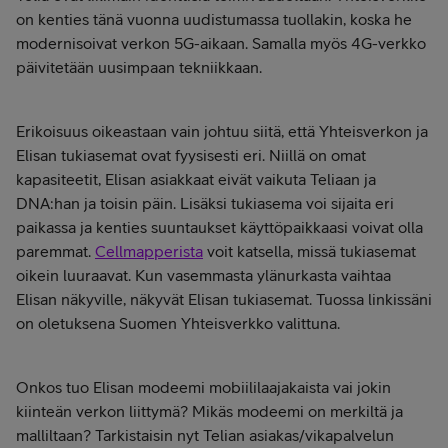
on kenties tänä vuonna uudistumassa tuollakin, koska he
modernisoivat verkon 5G-aikaan. Samalla myös 4G-verkko
päivitetään uusimpaan tekniikkaan.
Erikoisuus oikeastaan vain johtuu siitä, että Yhteisverkon ja
Elisan tukiasemat ovat fyysisesti eri. Niillä on omat
kapasiteetit, Elisan asiakkaat eivät vaikuta Teliaan ja
DNA:han ja toisin päin. Lisäksi tukiasema voi sijaita eri
paikassa ja kenties suuntaukset käyttöpaikkaasi voivat olla
paremmat.
Cellmapperista
voit katsella, missä tukiasemat
oikein luuraavat. Kun vasemmasta ylänurkasta vaihtaa
Elisan näkyville, näkyvät Elisan tukiasemat. Tuossa linkissäni
on oletuksena Suomen Yhteisverkko valittuna.
Onkos tuo Elisan modeemi mobiililaajakaista vai jokin
kiinteän verkon liittymä? Mikäs modeemi on merkiltä ja
malliltaan? Tarkistaisin nyt Telian asiakas/vikapalvelun