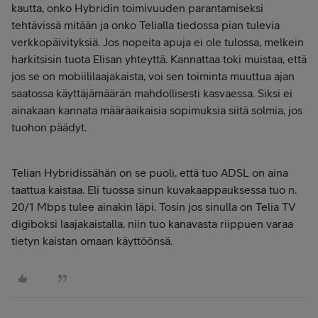
kautta, onko Hybridin toimivuuden parantamiseksi
tehtävissä mitään ja onko Telialla tiedossa pian tulevia
verkkopäivityksiä. Jos nopeita apuja ei ole tulossa, melkein
harkitsisin tuota Elisan yhteyttä. Kannattaa toki muistaa, että
jos se on mobiililaajakaista, voi sen toiminta muuttua ajan
saatossa käyttäjämäärän mahdollisesti kasvaessa. Siksi ei
ainakaan kannata määräaikaisia sopimuksia siitä solmia, jos
tuohon päädyt.
Telian Hybridissähän on se puoli, että tuo ADSL on aina
taattua kaistaa. Eli tuossa sinun kuvakaappauksessa tuo n.
20/1 Mbps tulee ainakin läpi. Tosin jos sinulla on Telia TV
digiboksi laajakaistalla, niin tuo kanavasta riippuen varaa
tietyn kaistan omaan käyttöönsä.