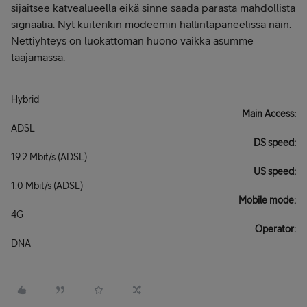
sijaitsee katvealueella eikä sinne saada parasta mahdollista
signaalia. Nyt kuitenkin modeemin hallintapaneelissa näin.
Nettiyhteys on luokattoman huono vaikka asumme
taajamassa.
Hybrid
Main Access:
ADSL
DS speed:
19.2 Mbit/s (ADSL)
US speed:
1.0 Mbit/s (ADSL)
Mobile mode:
4G
Operator:
DNA