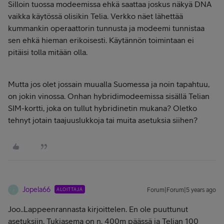
Silloin tuossa modeemissa ehkä saattaa joskus näkyä DNA
vaikka käytössä olisikin Telia. Verkko näet lähettää
kummankin operaattorin tunnusta ja modeemi tunnistaa
sen ehkä hieman erikoisesti. Käytännön toimintaan ei
pitäisi tolla mitään olla.
Mutta jos olet jossain muualla Suomessa ja noin tapahtuu,
on jokin vinossa. Onhan hybridimodeemissa sisällä Telian
SIM-kortti, joka on tullut hybridinetin mukana? Oletko
tehnyt jotain taajuuslukkoja tai muita asetuksia siihen?
Jopela66
ALOITTAJA
Forum|Forum|5 years ago
J
Joo..Lappeenrannasta kirjoittelen. En ole puuttunut
asetuksiin. Tukiasema on n. 400m päässä ja Telian 100