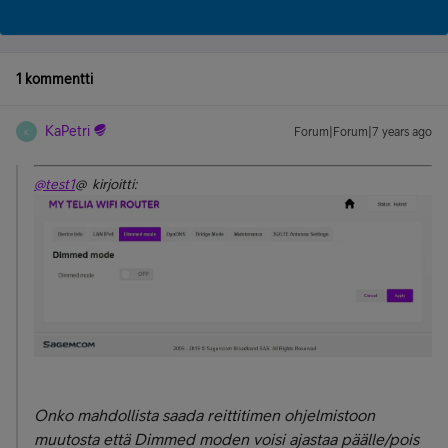
1 kommentti
KaPetri
Forum|Forum|7 years ago
K
@test1
@ kirjoitti:
Onko mahdollista saada reittitimen ohjelmistoon
muutosta että Dimmed moden voisi ajastaa päälle/pois