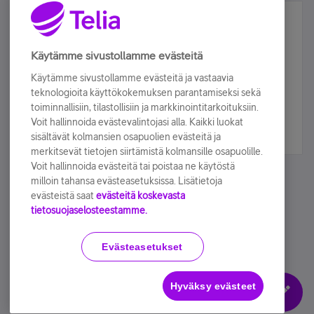
Älä jää paitsi – osallistu ja voita!
Tilaa Telian uutiskirje ja olet mukana arvonnassa.
Käytämme sivustollamme evästeitä
Samalla saat parhaat asiakasedut suoraan
Käytämme sivustollamme evästeitä ja vastaavia
sähköpostiisi.
teknologioita käyttökokemuksen parantamiseksi sekä
toiminnallisiin, tilastollisiin ja markkinointitarkoituksiin.
Voit hallinnoida evästevalintojasi alla. Kaikki luokat
Tilaa nyt
sisältävät kolmansien osapuolien evästeitä ja
merkitsevät tietojen siirtämistä kolmansille osapuolille.
Voit hallinnoida evästeitä tai poistaa ne käytöstä
milloin tahansa evästeasetuksissa. Lisätietoja
evästeistä saat
evästeitä koskevasta
tietosuojaselosteestamme.
Käyttöehdot
Accessibility statement
Evästeasetukset
Hyväksy evästeet
Evästeasetukset