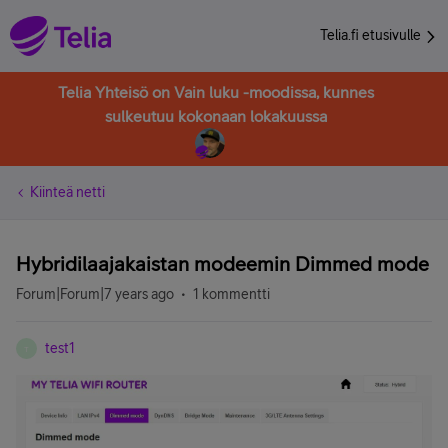
Telia.fi etusivulle
Telia Yhteisö on Vain luku -moodissa, kunnes
sulkeutuu kokonaan lokakuussa
Kiinteä netti
Hybridilaajakaistan modeemin Dimmed mode
Forum|Forum|7 years ago
1 kommentti
test1
T