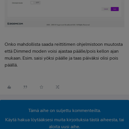
Onko mahdollista saada reittitimen ohjelmistoon muutosta
että Dimmed moden voisi ajastaa päälle/pois kellon ajan
mukaan. Esim. saisi yöksi päälle ja taas päiväksi olisi pois
päällä.
Tämä aihe on suljettu kommenteilta.
Käytä hakua löytääksesi muita kirjoituksia tästä aiheesta, tai
aloita uusi aihe.