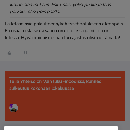
kellon ajan mukaan. Esim. saisi yöksi päälle ja taas
päiväksi olisi pois päällä.
Laitetaan asia palautteena/kehitysehdotuksena eteenpäin.
En osaa toistaiseksi sanoa onko tulossa ja milloin on
tulossa. Hyvä ominaisuushan tuo ajastus olisi kieltämättä!
Telia Yhteisö on Vain luku -moodissa, kunnes
sulkeutuu kokonaan lokakuussa