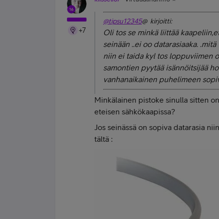
@tipsu12345
@ kirjoitti:
+7
Oli tos se minkä liittää kaapeliin,
seinään ..ei oo datarasiaaka. .mitä
niin ei taida kyl tos loppuviimen 
samontien pyytää isännöitsijää hoi
vanhanaikainen puhelimeen sopiv
Minkälainen pistoke sinulla sitten on
eteisen sähkökaapissa?
Jos seinässä on sopiva datarasia niin 
tältä :