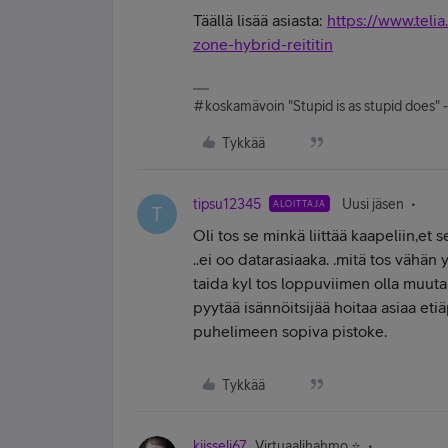
Täällä lisää asiasta:
https://www.telia.
zone-hybrid-reititin
#koskamävoin "Stupid is as stupid does" 
Tykkää
tipsu12345
Uusi jäsen
ALOITTAJA
T
Oli tos se minkä liittää kaapeliin,et
..ei oo datarasiaaka. .mitä tos vähän y
taida kyl tos loppuviimen olla muut
pyytää isännöitsijää hoitaa asiaa eti
puhelimeen sopiva pistoke.
Tykkää
kiisseli67
Virtuaalihahmo ⭐️