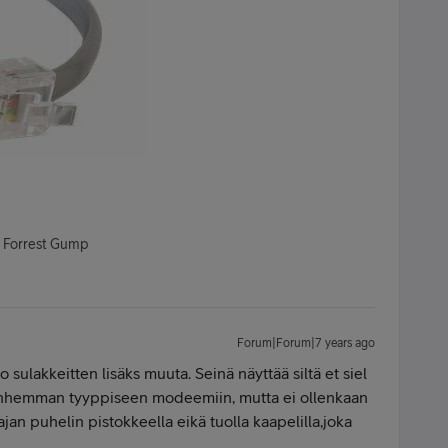
- Forrest Gump
Forum|Forum|7 years ago
 sulakkeitten lisäks muuta. Seinä näyttää siltä et siel
vanhemman tyyppiseen modeemiin, mutta ei ollenkaan
jan puhelin pistokkeella eikä tuolla kaapelilla,joka