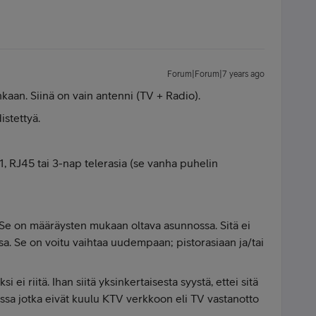
Forum|Forum|7 years ago
nkaan. Siinä on vain antenni (TV + Radio).
istettyä.
1, RJ45 tai 3-nap telerasia (se vanha puhelin
ä. Se on määräysten mukaan oltava asunnossa. Sitä ei
a. Se on voitu vaihtaa uudempaan; pistorasiaan ja/tai
ei riitä. Ihan siitä yksinkertaisesta syystä, ettei sitä
oissa jotka eivät kuulu KTV verkkoon eli TV vastanotto