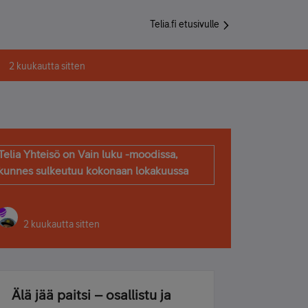
Telia.fi etusivulle
2 kuukautta sitten
Telia Yhteisö on Vain luku -moodissa,
kunnes sulkeutuu kokonaan lokakuussa
2 kuukautta sitten
Älä jää paitsi – osallistu ja