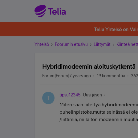
Telia Yhteisö on Va
Yhteisö
Foorumin etusivu
Liittymät
Kiinteä nett
Hybridimodeemin aloituskytkentä
Forum|Forum|7 years ago
19 kommenttia
362
tipsu12345
Uusi jäsen
T
Miten saan liitettyä hybridimodeemi
puhelinpistoke,mutta seinässä ei ole
/liittimiä, millä ton modeemin muull