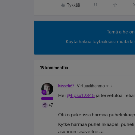
Tykkää
Tämä aihe on 
Käytä hakua löytääksesi muita kirjo
19 kommenttia
kiisseli67
Virtuaalihahmo ⭐️
Hei
@tipsu12345
ja tervetuloa Telia
+7
Oliko paketissa harmaa puhelinkaa
Kytke harmaa puhelinkaapeli puhelin
asunnon sisäverkosta.