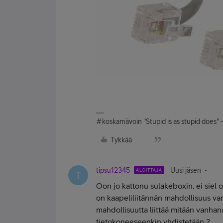
#koskamävoin "Stupid is as stupid does" 
Tykkää
tipsu12345
Uusi jäsen
ALOITTAJA
T
Oon jo kattonu sulakeboxin, ei siel oo
on kaapeliliitännän mahdollisuus 
mahdollisuutta liittää mitään vanhana
tietokoneeseenkin yhdistetään ?