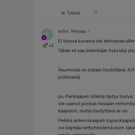
Tykkää
kefiiri
Meilaaja
K
Ei tuossa kuvassa ole telerasiaa olle
+4
Tähän et saa mitenkään hybridiä yhd
Asunnosta on jostain löydyttävä: RJ1
pistorasia)
ps. Parikaapeli liitäntä täytyy löyty
ole saanut poistaa missään remontiss
kaapeliin, mutta löydyttävä se on.
Pelkkä antennikaapeli kuparikaapeliksi 
voi käyttää nettiyhteytenä esim. tal
omilla antenneilla.