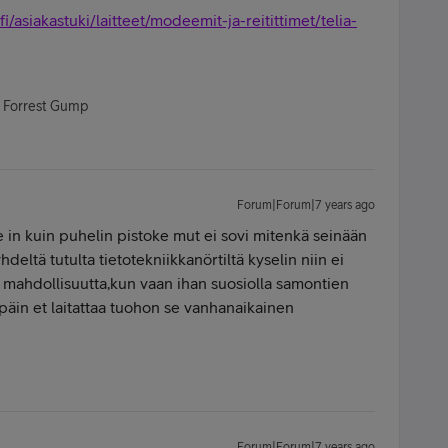
fi/asiakastuki/laitteet/modeemit-ja-reitittimet/telia-
- Forrest Gump
Forum|Forum|7 years ago
 se in kuin puhelin pistoke mut ei sovi mitenkä seinään
hdeltä tutulta tietotekniikkanörtiltä kyselin niin ei
a mahdollisuutta,kun vaan ihan suosiolla samontien
äpäin et laitattaa tuohon se vanhanaikainen
Forum|Forum|7 years ago