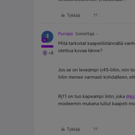
Tykkää
Purnipsi
Somettaja
Mitä tarkoitat kaapeliliitännällä v
otettua kuvaa tänne?
+8
Jos se on leveämpi rj45-liitin, niin to
liitin menee varmasti kohdalleen, et
Rj11 on tuo kapeampi liitin, joka
@kii
modeemin mukana tullut kaapeli mod
Tykkää