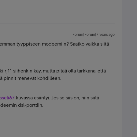
Forum|Forum|7 years ago
anhemman tyyppiseen modeemiin? Saatko vaikka siitä
ki rj11 siihenkin käy, mutta pitää olla tarkkana, että
tä pinnit menevät kohdilleen.
sseli67
kuvassa esiintyi. Jos se siis on, niin siitä
eemin dsl-porttiin.