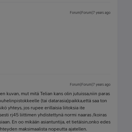
Forum|Forum|7 years ago
Forum|Forum|7 years ago
een kuvan, mut mitä Telian kans olin jutuissa,niin paras
puhelinpistokkeelle (tai datarasia)paikka,että saa ton
sikö yhteys, jos rupee erillaisia liitoksia ite
esti rj45 liittimen yhdistettynä normi naaras /koiras
iaan. En oo mikään asiantuntija, et tietäisin,onko edes
yhteyden maksimaalista nopeutta ajatellen.