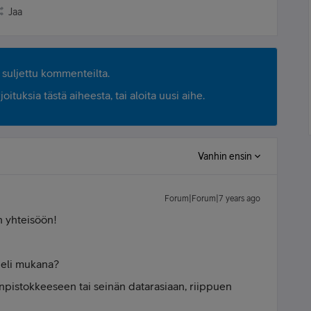
Jaa
suljettu kommenteilta.
ituksia tästä aiheesta, tai aloita uusi aihe.
Vanhin ensin
Forum|Forum|7 years ago
n yhteisöön!
peli mukana?
pistokkeeseen tai seinän datarasiaan, riippuen