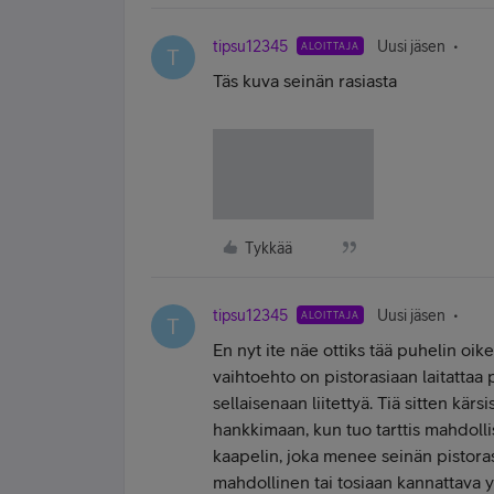
tipsu12345
Uusi jäsen
ALOITTAJA
T
Täs kuva seinän rasiasta
Tykkää
tipsu12345
Uusi jäsen
ALOITTAJA
T
En nyt ite näe ottiks tää puhelin oik
vaihtoehto on pistorasiaan laitattaa 
sellaisenaan liitettyä. Tiä sitten kärsi
hankkimaan, kun tuo tarttis mahdollis
kaapelin, joka menee seinän pistoras
mahdollinen tai tosiaan kannattava 