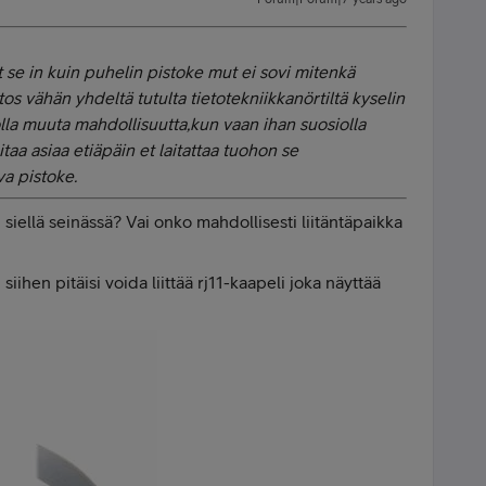
et se in kuin puhelin pistoke mut ei sovi mitenkä
 tos vähän yhdeltä tutulta tietotekniikkanörtiltä kyselin
olla muuta mahdollisuutta,kun vaan ihan suosiolla
taa asiaa etiäpäin et laitattaa tuohon se
a pistoke.
 siellä seinässä? Vai onko mahdollisesti liitäntäpaikka
siihen pitäisi voida liittää rj11-kaapeli joka näyttää