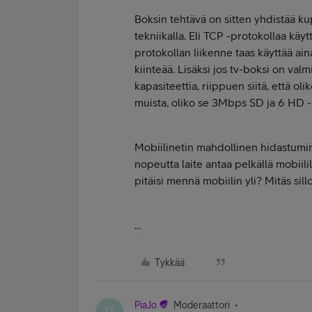
Boksin tehtävä on sitten yhdistää kup
tekniikalla. Eli TCP -protokollaa kä
protokollan liikenne taas käyttää ain
kiinteää. Lisäksi jos tv-boksi on valm
kapasiteettia, riippuen siitä, että o
muista, oliko se 3Mbps SD ja 6 HD -
Mobiilinetin mahdollinen hidastumine
nopeutta laite antaa pelkällä mobiilill
pitäisi mennä mobiilin yli? Mitäs sil
...
Tykkää
PiaJo
Moderaattori
P