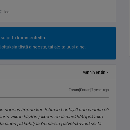
Jaa
suljettu kommenteilta.
ituksia tästä aiheesta, tai aloita uusi aihe.
Vanhin ensin
Forum|Forum|7 years ago
an nopeus tippuu kun lehmän häntä,alkuun vauhtia oli
parin viikon käytön jälkeen enää max.15Mbps.Onko
taminen pikkuhiljaa.Ymmärsin palvelukuvauksesta