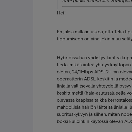
ettei pitäisi mennä alle 20Mbps:n
Hei!
En jaksa millään uskoa, että Telia t
tippumiseen on aina jokin muu selity
Hybridissähän yhdistyy kiinteä kupar
tiedä, mikä kiinteä yhteys käyttöpai
oletan, 24/1Mbps ADSL2+ :an olevan k
operaattorin ADSL-keskitin ja modee
linjalla vallitsevalla yhteydellä pys
keskittimeltä (haja-asutusalueella vo
olevassa kaapissa taikka kerrostalo
mahdollisia häiriön lähteitä linjalle 
suorituskykyyn ja siihen, miten nopea
boksi kulloinkin käytössä olevan ADS