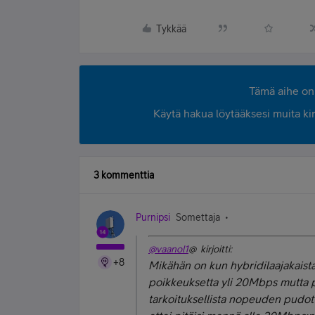
Tykkää
Tämä aihe on 
Käytä hakua löytääksesi muita kirjo
3 kommenttia
Purnipsi
Somettaja
@vaanol1
@ kirjoitti:
+8
Mikähän on kun hybridilaajakaist
poikkeuksetta yli 20Mbps mutta 
tarkoituksellista nopeuden pudot