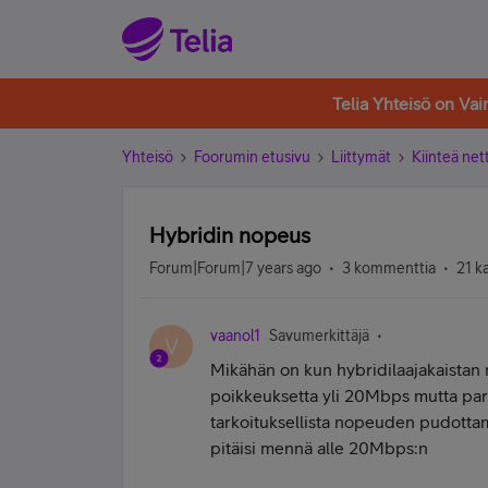
Telia Yhteisö on Va
Yhteisö
Foorumin etusivu
Liittymät
Kiinteä nett
Hybridin nopeus
Forum|Forum|7 years ago
3 kommenttia
21 k
vaanol1
Savumerkittäjä
V
Mikähän on kun hybridilaajakaistan 
poikkeuksetta yli 20Mbps mutta par
tarkoituksellista nopeuden pudotta
pitäisi mennä alle 20Mbps:n