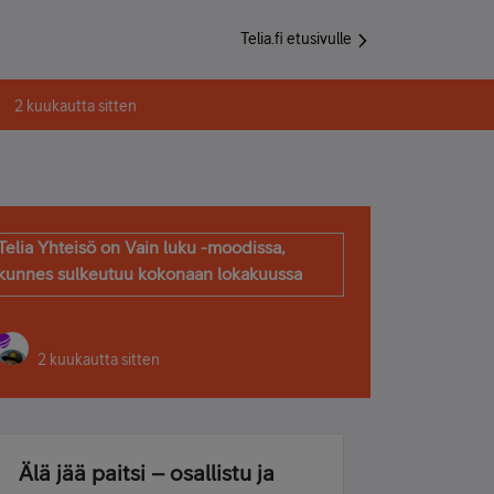
Telia.fi etusivulle
2 kuukautta sitten
Telia Yhteisö on Vain luku -moodissa,
kunnes sulkeutuu kokonaan lokakuussa
2 kuukautta sitten
Älä jää paitsi – osallistu ja