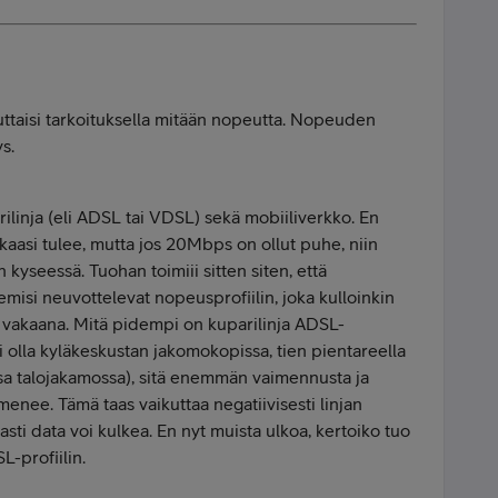
iputtaisi tarkoituksella mitään nopeutta. Nopeuden
s.
ilinja (eli ADSL tai VDSL) sekä mobiiliverkko. En
kkaasi tulee, mutta jos 20Mbps on ollut puhe, niin
yseessä. Tuohan toimiii sitten siten, että
misi neuvottelevat nopeusprofiilin, joka kulloinkin
yy vakaana. Mitä pidempi on kuparilinja ADSL-
i olla kyläkeskustan jakomokopissa, tien pientareella
ssa talojakamossa), sitä enemmän vaimennusta ja
ilmenee. Tämä taas vaikuttaa negatiivisesti linjan
sti data voi kulkea. En nyt muista ulkoa, kertoiko tuo
L-profiilin.