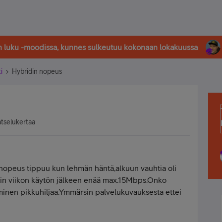
in luku -moodissa, kunnes sulkeutuu kokonaan lokakuussa
i
Hybridin nopeus
atselukertaa
nopeus tippuu kun lehmän häntä,alkuun vauhtia oli
in viikon käytön jälkeen enää max.15Mbps.Onko
minen pikkuhiljaa.Ymmärsin palvelukuvauksesta ettei