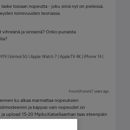
ke tosiaan nopeutta - joku siinä nyt on pielessä.
hteyden toimivuuden teoriassa.
 vihreänä ja sinisenä? Onko punaista
lla?
8919 | kiinteä 5G | Apple Watch 7 | AppleTV 4K | iPhone 14 |
Forum|Forum|7 years ago
ti ennen ku alkaa marmattaa nopeuksien
bridimodeemin ja kappas vain nopeudet on
a upload 15-20 Mpbs.Katsellaanhan taas eteenpäin