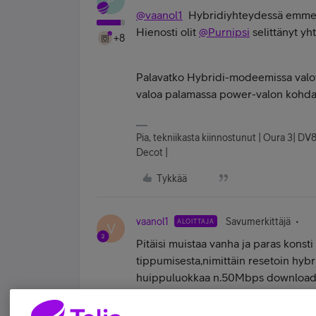
@vaanol1
Hybridiyhteydessä emme las
Hienosti olit
@Purnipsi
selittänyt y
+8
Palavatko Hybridi-modeemissa valot
valoa palamassa power-valon kohda
Pia, tekniikasta kiinnostunut | Oura 3| DV
Decot |
Tykkää
vaanol1
Savumerkittäjä
ALOITTAJA
V
Pitäisi muistaa vanha ja paras kons
tippumisesta,nimittäin resetoin hy
huippuluokkaa n.50Mbps download j
mitä tapahtuu