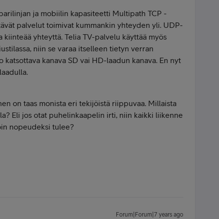
arilinjan ja mobiilin kapasiteetti Multipath TCP -
yttävät palvelut toimivat kummankin yhteyden yli. UDP-
a kiinteää yhteyttä. Telia TV-palvelu käyttää myös
iustilassa, niin se varaa itselleen tietyn verran
liko katsottava kanava SD vai HD-laadun kanava. En nyt
laadulla.
n on taas monista eri tekijöistä riippuvaa. Millaista
a? Eli jos otat puhelinkaapelin irti, niin kaikki liikenne
loin nopeudeksi tulee?
Forum|Forum|7 years ago