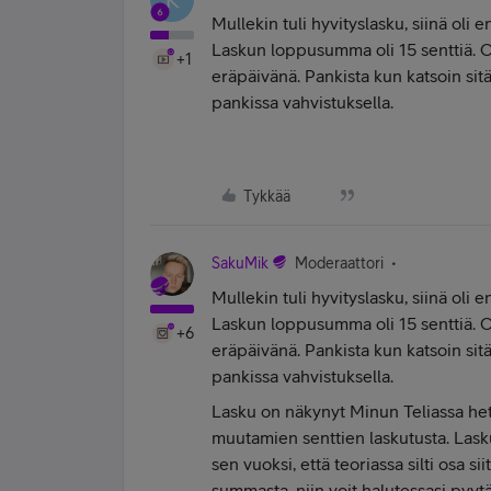
Mullekin tuli hyvityslasku, siinä oli e
Laskun loppusumma oli 15 senttiä. O
+1
eräpäivänä. Pankista kun katsoin sit
pankissa vahvistuksella.
Tykkää
SakuMik
Moderaattori
Mullekin tuli hyvityslasku, siinä oli e
Laskun loppusumma oli 15 senttiä. O
+6
eräpäivänä. Pankista kun katsoin sit
pankissa vahvistuksella.
Lasku on näkynyt Minun Teliassa het
muutamien senttien laskutusta. Las
sen vuoksi, että teoriassa silti osa 
summasta, niin voit halutessasi pyy