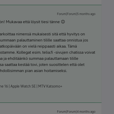
Forum|Forum|5 months ago
n! Mukavaa että löysit tiesi tänne 😊
arkoittaa nimensä mukaisesti sitä että hyvitys on
ummaan palauttaminen tilille saattaa onnistua jos
tkopäivään on vielä reippaasti aikaa. Tämä
stamme. Kollegat esim. telia.fi -sivujen chatissa voivat
eaa ja ehditäänkö summaa palauttamaan tilille
 saattaa kestää tovi, joten suosittelen että olet
dollisimman pian asian hoitamiseksi.
hone 16 | Apple Watch SE | MTV Katsomo+
Forum|Forum|4 months ago