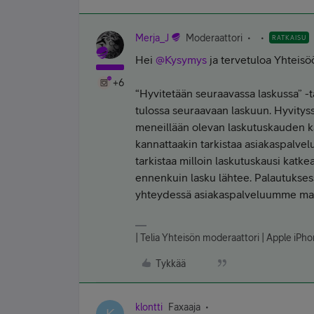
Merja_J
Moderaattori
RATKAISU
Hei ​
@Kysymys
ja tervetuloa Yhteisöö
+6
“Hyvitetään seuraavassa laskussa” -t
tulossa seuraavaan laskuun. Hyvityss
meneillään olevan laskutuskauden ka
kannattaakin tarkistaa asiakaspalvelu
tarkistaa milloin laskutuskausi katk
ennenkuin lasku lähtee. Palautuksessa
yhteydessä asiakaspalveluumme mah
| Telia Yhteisön moderaattori | Apple iP
Tykkää
klontti
Faxaaja
K