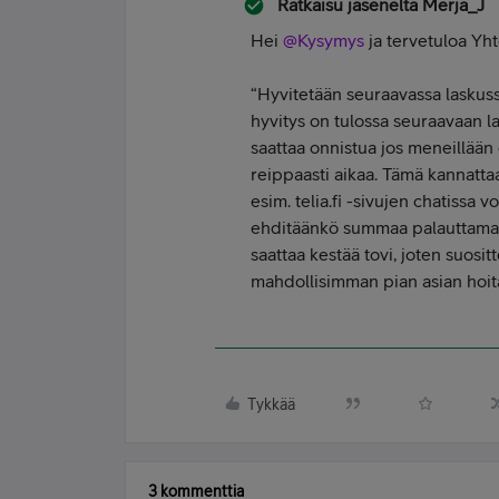
Ratkaisu jäseneltä
Merja_J
Hei ​
@Kysymys
ja tervetuloa Yht
“Hyvitetään seuraavassa laskussa
hyvitys on tulossa seuraavaan l
saattaa onnistua jos meneillään
reippaasti aikaa. Tämä kannatta
esim. telia.fi -sivujen chatissa v
ehditäänkö summaa palauttamaan
saattaa kestää tovi, joten suos
mahdollisimman pian asian hoit
Tykkää
3 kommenttia