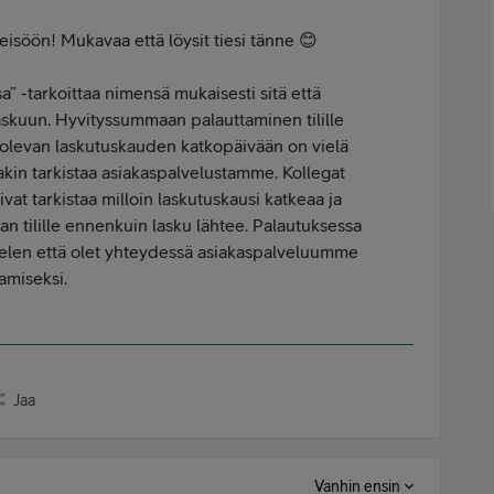
eisöön! Mukavaa että löysit tiesi tänne 😊
” -tarkoittaa nimensä mukaisesti sitä että
askuun. Hyvityssummaan palauttaminen tilille
 olevan laskutuskauden katkopäivään on vielä
akin tarkistaa asiakaspalvelustamme. Kollegat
oivat tarkistaa milloin laskutuskausi katkeaa ja
 tilille ennenkuin lasku lähtee. Palautuksessa
ittelen että olet yhteydessä asiakaspalveluumme
amiseksi.
Jaa
Vanhin ensin