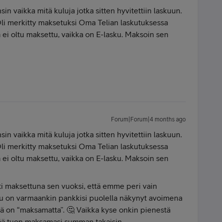
nsin vaikka mitä kuluja jotka sitten hyvitettiin laskuun.
li merkitty maksetuksi Oma Telian laskutuksessa
ä ei oltu maksettu, vaikka on E-lasku. Maksoin sen
Forum|Forum|4 months ago
nsin vaikka mitä kuluja jotka sitten hyvitettiin laskuun.
li merkitty maksetuksi Oma Telian laskutuksessa
ä ei oltu maksettu, vaikka on E-lasku. Maksoin sen
i maksettuna sen vuoksi, että emme peri vain
ku on varmaankin pankkisi puolella näkynyt avoimena
siitä on “maksamatta”. 🤔 Vaikka kyse onkin pienestä
tää tuon maksamasi summan takaisin