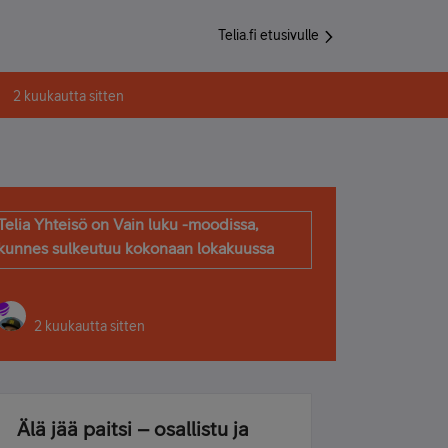
Telia.fi etusivulle
2 kuukautta sitten
Telia Yhteisö on Vain luku -moodissa,
kunnes sulkeutuu kokonaan lokakuussa
2 kuukautta sitten
Älä jää paitsi – osallistu ja