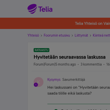
Telia Yhteisö on Va
Yhteisö
Foorumin etusivu
Liittymät
Kiinteä nett
RATKAISTU
Hyvitetään seuraavassa laskussa
Forum|Forum|5 months ago
3 kommenttia
16
Kysymys
Savumerkittäjä
K
Hei laskussani on “Hyvitetään seuraa
saada tilille eikä laskusta?