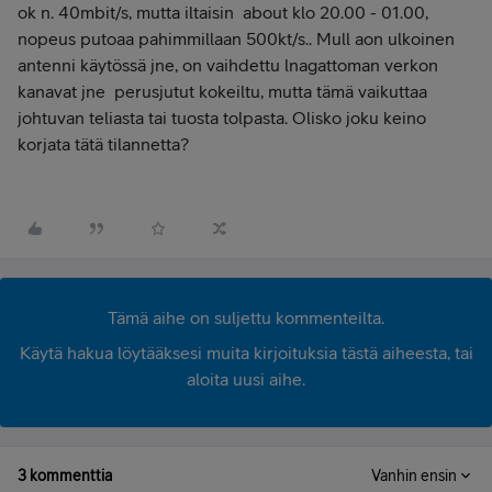
ok n. 40mbit/s, mutta iltaisin about klo 20.00 - 01.00,
nopeus putoaa pahimmillaan 500kt/s.. Mull aon ulkoinen
antenni käytössä jne, on vaihdettu lnagattoman verkon
kanavat jne perusjutut kokeiltu, mutta tämä vaikuttaa
johtuvan teliasta tai tuosta tolpasta. Olisko joku keino
korjata tätä tilannetta?
Tämä aihe on suljettu kommenteilta.
Käytä hakua löytääksesi muita kirjoituksia tästä aiheesta, tai
aloita uusi aihe.
3 kommenttia
Vanhin ensin