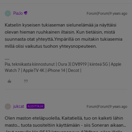
PiaJo
Forum|Forum|9 years ago
P
Katselin kyseisen tukiaseman sielunelämää ja näyttäisi
olevan hieman ruuhkainen iltaisin. Kun tietäisin, mistä
suunnasta otat yhteyttä..Ympärillä on muitakin tukiasemia
millä olisi vaikutus tuohon yhteysnopeuteen.
Pia, tekniikasta kiinnostunut | Oura 3| DV8919 | kiinteä 5G | Apple
Watch 7 | AppleTV 4K | iPhone 14 | Decot |
jukcat
ALOITTAJA
Forum|Forum|9 years ago
J
Olen maston eteläpuolella, Kaitatiellä, tuo on kaiketi lähin
masto... tuota suositeltiin käyttämään - siis Soneran aikaan...