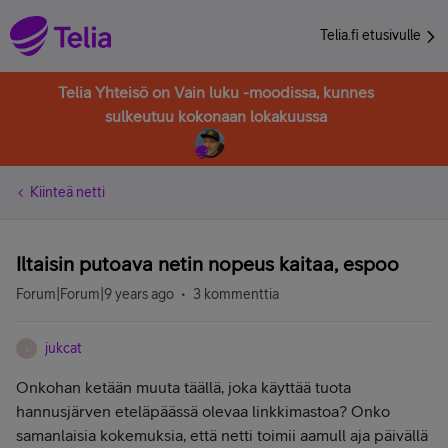
Telia.fi etusivulle
Telia Yhteisö on Vain luku -moodissa, kunnes
sulkeutuu kokonaan lokakuussa
Kiinteä netti
Iltaisin putoava netin nopeus kaitaa, espoo
Forum|Forum|9 years ago
3 kommenttia
jukcat
J
Onkohan ketään muuta täällä, joka käyttää tuota
hannusjärven eteläpäässä olevaa linkkimastoa? Onko
samanlaisia kokemuksia, että netti toimii aamull aja päivällä