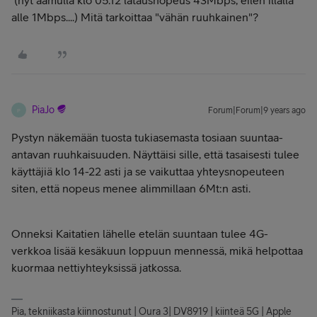
(nyt aamulla klo 05.12 latausnopeus 43Mbps, eilen illalla
alle 1Mbps....) Mitä tarkoittaa "vähän ruuhkainen"?
PiaJo
Forum|Forum|9 years ago
P
Pystyn näkemään tuosta tukiasemasta tosiaan suuntaa-
antavan ruuhkaisuuden. Näyttäisi sille, että tasaisesti tulee
käyttäjiä klo 14-22 asti ja se vaikuttaa yhteysnopeuteen
siten, että nopeus menee alimmillaan 6Mt:n asti.
Onneksi Kaitatien lähelle etelän suuntaan tulee 4G-
verkkoa lisää kesäkuun loppuun mennessä, mikä helpottaa
kuormaa nettiyhteyksissä jatkossa.
Pia, tekniikasta kiinnostunut | Oura 3| DV8919 | kiinteä 5G | Apple