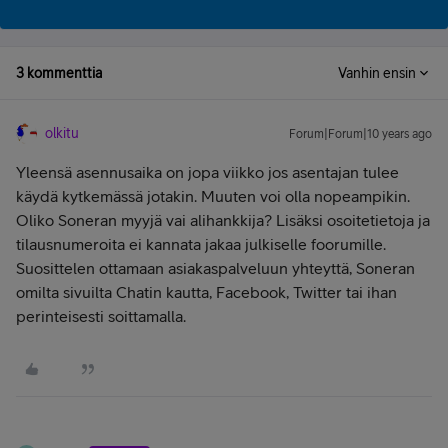
3 kommenttia
Vanhin ensin
olkitu
Forum|Forum|10 years ago
Yleensä asennusaika on jopa viikko jos asentajan tulee
käydä kytkemässä jotakin. Muuten voi olla nopeampikin.
Oliko Soneran myyjä vai alihankkija? Lisäksi osoitetietoja ja
tilausnumeroita ei kannata jakaa julkiselle foorumille.
Suosittelen ottamaan asiakaspalveluun yhteyttä, Soneran
omilta sivuilta Chatin kautta, Facebook, Twitter tai ihan
perinteisesti soittamalla.