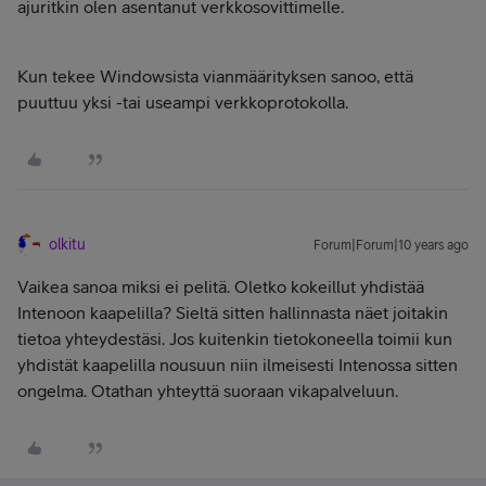
ajuritkin olen asentanut verkkosovittimelle.
Kun tekee Windowsista vianmäärityksen sanoo, että
puuttuu yksi -tai useampi verkkoprotokolla.
olkitu
Forum|Forum|10 years ago
Vaikea sanoa miksi ei pelitä. Oletko kokeillut yhdistää
Intenoon kaapelilla? Sieltä sitten hallinnasta näet joitakin
tietoa yhteydestäsi. Jos kuitenkin tietokoneella toimii kun
yhdistät kaapelilla nousuun niin ilmeisesti Intenossa sitten
ongelma. Otathan yhteyttä suoraan vikapalveluun.