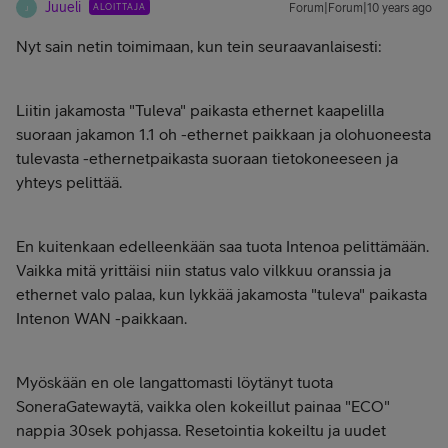
Juueli
ALOITTAJA
Forum|Forum|10 years ago
J
Nyt sain netin toimimaan, kun tein seuraavanlaisesti:
Liitin jakamosta "Tuleva" paikasta ethernet kaapelilla
suoraan jakamon 1.1 oh -ethernet paikkaan ja olohuoneesta
tulevasta -ethernetpaikasta suoraan tietokoneeseen ja
yhteys pelittää.
En kuitenkaan edelleenkään saa tuota Intenoa pelittämään.
Vaikka mitä yrittäisi niin status valo vilkkuu oranssia ja
ethernet valo palaa, kun lykkää jakamosta "tuleva" paikasta
Intenon WAN -paikkaan.
Myöskään en ole langattomasti löytänyt tuota
SoneraGatewaytä, vaikka olen kokeillut painaa "ECO"
nappia 30sek pohjassa. Resetointia kokeiltu ja uudet