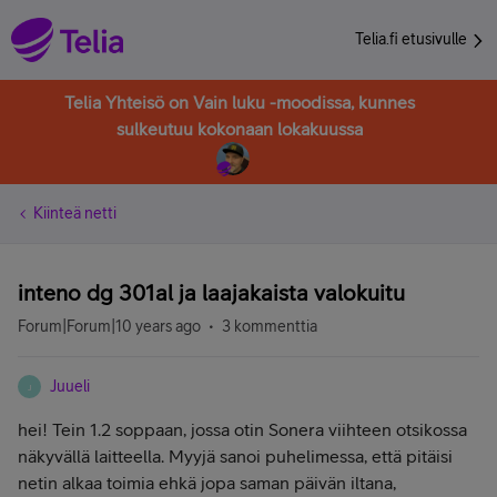
Telia.fi etusivulle
Telia Yhteisö on Vain luku -moodissa, kunnes
sulkeutuu kokonaan lokakuussa
Kiinteä netti
inteno dg 301al ja laajakaista valokuitu
Forum|Forum|10 years ago
3 kommenttia
Juueli
J
hei! Tein 1.2 soppaan, jossa otin Sonera viihteen otsikossa
näkyvällä laitteella. Myyjä sanoi puhelimessa, että pitäisi
netin alkaa toimia ehkä jopa saman päivän iltana,