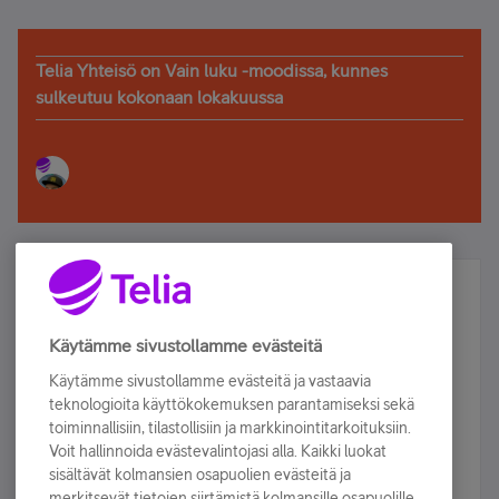
Telia Yhteisö on Vain luku -moodissa, kunnes
sulkeutuu kokonaan lokakuussa
Älä jää paitsi – osallistu ja voita!
Tilaa Telian uutiskirje ja olet mukana arvonnassa.
Käytämme sivustollamme evästeitä
Samalla saat parhaat asiakasedut suoraan
Käytämme sivustollamme evästeitä ja vastaavia
sähköpostiisi.
teknologioita käyttökokemuksen parantamiseksi sekä
toiminnallisiin, tilastollisiin ja markkinointitarkoituksiin.
Voit hallinnoida evästevalintojasi alla. Kaikki luokat
Tilaa nyt
sisältävät kolmansien osapuolien evästeitä ja
merkitsevät tietojen siirtämistä kolmansille osapuolille.