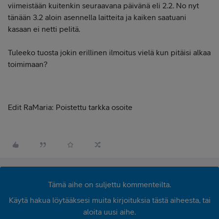
viimeistään kuitenkin seuraavana päivänä eli 2.2. No nyt
tänään 3.2 aloin asennella laitteita ja kaiken saatuani
kasaan ei netti pelitä.
Tuleeko tuosta jokin erillinen ilmoitus vielä kun pitäisi alkaa
toimimaan?
Edit RaMaria: Poistettu tarkka osoite
Tämä aihe on suljettu kommenteilta.
Käytä hakua löytääksesi muita kirjoituksia tästä aiheesta, tai
aloita uusi aihe.