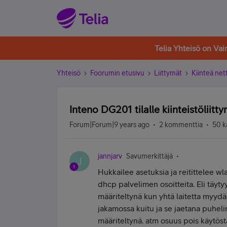
Telia Yhteisö on Va
Yhteisö
Foorumin etusivu
Liittymät
Kiinteä nett
Inteno DG201 tilalle kiinteistöliitt
Forum|Forum|9 years ago
2 kommenttia
50 k
jannjarv
Savumerkittäjä
J
Hukkailee asetuksia ja reitittelee wl
dhcp palvelimen osoitteita. Eli täyty
määriteltynä kun yhtä laitetta myydä
jakamossa kuitu ja se jaetana puheli
määriteltynä. atm osuus pois käytöst