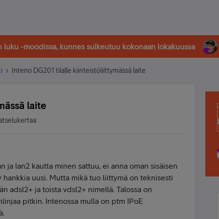
in luku -moodissa, kunnes sulkeutuu kokonaan lokakuussa
i
Inteno DG201 tilalle kiinteistöliittymässä laite
ymässä laite
atselukertaa
an ja lan2 kautta minen sattuu, ei anna oman sisäisen
y hankkia uusi. Mutta mikä tuo liittymä on teknisesti
än adsl2+ ja toista vdsl2+ nimellä. Talossa on
nlinjaa pitkin. Intenossa mulla on ptm IPoE
ä.