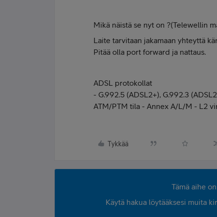
Mikä näistä se nyt on ?(Telewellin m
Laite tarvitaan jakamaan yhteyttä kän
Pitää olla port forward ja nattaus.
ADSL protokollat
- G.992.5 (ADSL2+), G.992.3 (ADSL2),
ATM/PTM tila - Annex A/L/M - L2 vir
Tykkää
Tämä aihe on 
Käytä hakua löytääksesi muita kirjo