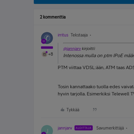
2 kommenttia
irritus
Tekstaaja
@jannjarv
kirjoitti:
+8
Intenossa mulla on ptm IPoE määri
PTM viittaa VDSL:ään, ATM taas ADS
Tosin kannattaako tuolla edes va
hyvin tarjolla. Esimerkiksi Telewell
Tykkää
jannjarv
Savumerkittäjä
ALOITTAJA
J