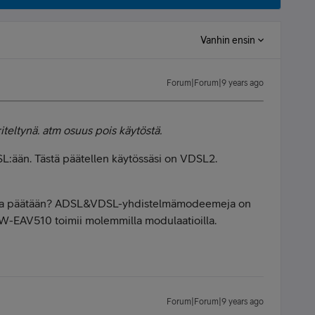
Vanhin ensin
Forum|Forum|9 years ago
teltynä. atm osuus pois käytöstä.
L:ään. Tästä päätellen käytössäsi on VDSL2.
ivata päätään? ADSL&VDSL-yhdistelmämodeemeja on
 TW-EAV510 toimii molemmilla modulaatioilla.
Forum|Forum|9 years ago