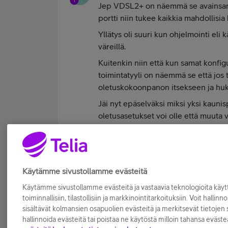
Jep VDSL2+ on näemmä se avainsana.
portti niin tukee kaikkia mahdollisia
Yllätys oli suuri kun ohjelmointi eli 
väreillä.
Kuitenkin niin että kun samat konfigu
toimintatyyli on näemmä se että jos tu
oletuskokoonpanon itsekseen ja hukk
Jäi nyt epäselväksi miksi yksi kaun
oletusasetukset voi olle että muuta v
3v niin hyväksyn sen.
Tykkää
Käytämme sivustollamme evästeitä
Käytämme sivustollamme evästeitä ja vastaavia teknologioita kä
toiminnallisiin, tilastollisiin ja markkinointitarkoituksiin. Voit hallinn
sisältävät kolmansien osapuolien evästeitä ja merkitsevät tietojen si
hallinnoida evästeitä tai poistaa ne käytöstä milloin tahansa eväste