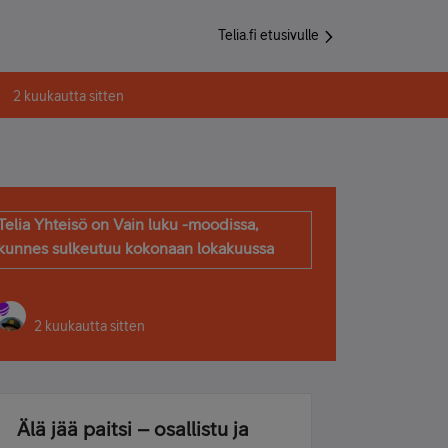
Telia.fi etusivulle
2 kuukautta sitten
Telia Yhteisö on Vain luku -moodissa,
kunnes sulkeutuu kokonaan lokakuussa
2 kuukautta sitten
Älä jää paitsi – osallistu ja