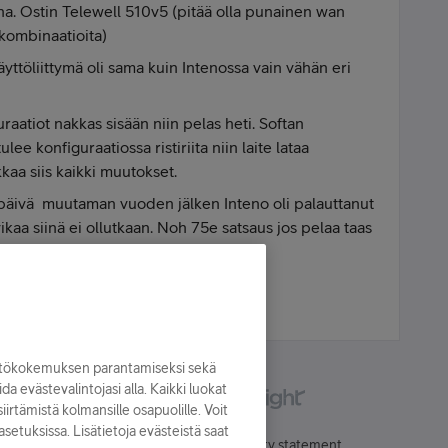
 Ostin Telewell 510v5 (pitää olla punainen wan
 kombinaatioita)
käyttöliittymä oli sama kuin Intenossa vain vähän eri
raatiot nakkas sisään niin pelas heti. Softan
lee konfiguraatiossa ristiriita niin laite lataa
aa siis kaikki muutokset.
ispäivä muutaman vuoden jälken Inteno oli palauttanut
ikaa siinä ei ollutkaan. Noh 75e satsaus jos pelaa taas
yttökokemuksen parantamiseksi sekä
oida evästevalintojasi alla. Kaikki luokat
irtämistä kolmansille osapuolille. Voit
asetuksissa. Lisätietoja evästeistä saat
Käyttöehdot
Accessibility statement