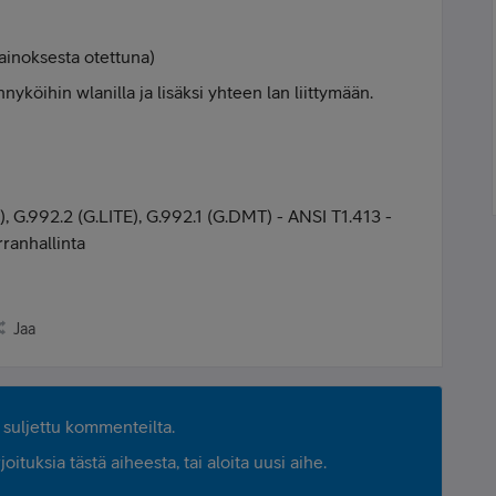
ainoksesta otettuna)
nyköihin wlanilla ja lisäksi yhteen lan liittymään.
 G.992.2 (G.LITE), G.992.1 (G.DMT) - ANSI T1.413 -
ranhallinta
Jaa
suljettu kommenteilta.
ituksia tästä aiheesta, tai aloita uusi aihe.