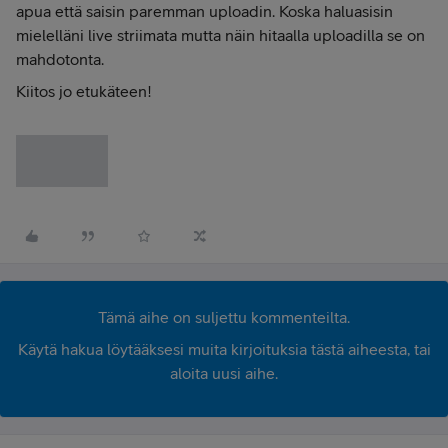
apua että saisin paremman uploadin. Koska haluasisin
mielelläni live striimata mutta näin hitaalla uploadilla se on
mahdotonta.
Kiitos jo etukäteen!
Tämä aihe on suljettu kommenteilta.
Käytä hakua löytääksesi muita kirjoituksia tästä aiheesta, tai
aloita uusi aihe.