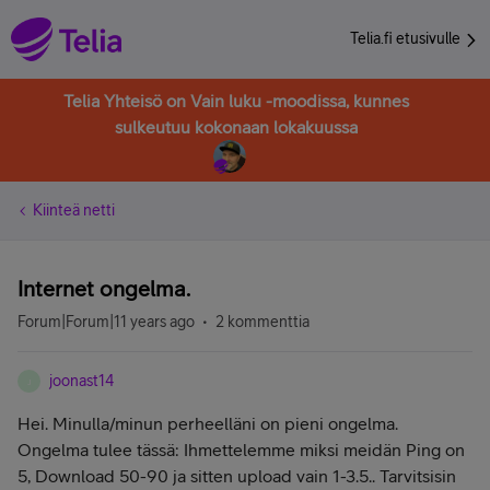
Telia.fi etusivulle
Telia Yhteisö on Vain luku -moodissa, kunnes
sulkeutuu kokonaan lokakuussa
Kiinteä netti
Internet ongelma.
Forum|Forum|11 years ago
2 kommenttia
joonast14
J
Hei. Minulla/minun perheelläni on pieni ongelma.
Ongelma tulee tässä: Ihmettelemme miksi meidän Ping on
5, Download 50-90 ja sitten upload vain 1-3.5.. Tarvitsisin