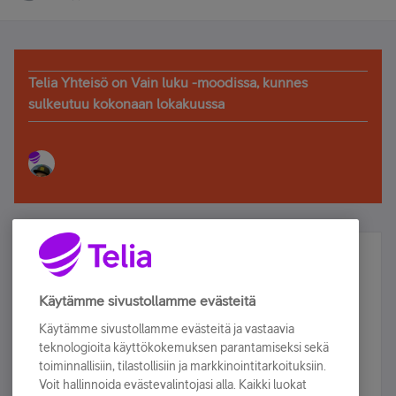
Telia Yhteisö on Vain luku -moodissa, kunnes
sulkeutuu kokonaan lokakuussa
Älä jää paitsi – osallistu ja voita!
Tilaa Telian uutiskirje ja olet mukana arvonnassa.
Käytämme sivustollamme evästeitä
Samalla saat parhaat asiakasedut suoraan
Käytämme sivustollamme evästeitä ja vastaavia
sähköpostiisi.
teknologioita käyttökokemuksen parantamiseksi sekä
toiminnallisiin, tilastollisiin ja markkinointitarkoituksiin.
Voit hallinnoida evästevalintojasi alla. Kaikki luokat
Tilaa nyt