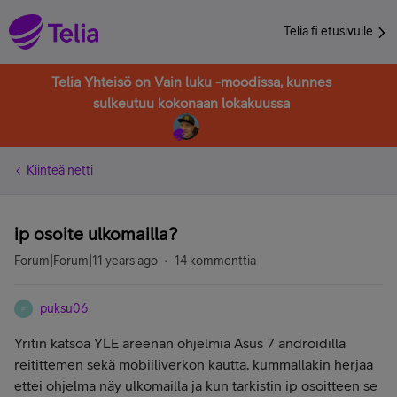
Telia.fi etusivulle
Telia Yhteisö on Vain luku -moodissa, kunnes
sulkeutuu kokonaan lokakuussa
Kiinteä netti
ip osoite ulkomailla?
Forum|Forum|11 years ago
14 kommenttia
puksu06
P
Yritin katsoa YLE areenan ohjelmia Asus 7 androidilla
reitittemen sekä mobiiliverkon kautta, kummallakin herjaa
ettei ohjelma näy ulkomailla ja kun tarkistin ip osoitteen se