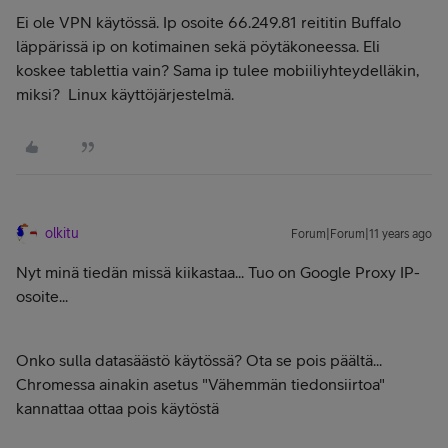
Ei ole VPN käytössä. Ip osoite 66.249.81 reititin Buffalo
läppärissä ip on kotimainen sekä pöytäkoneessa. Eli
koskee tablettia vain? Sama ip tulee mobiiliyhteydelläkin,
miksi? Linux käyttöjärjestelmä.
olkitu
Forum|Forum|11 years ago
Nyt minä tiedän missä kiikastaa... Tuo on Google Proxy IP-
osoite...
Onko sulla datasäästö käytössä? Ota se pois päältä...
Chromessa ainakin asetus "Vähemmän tiedonsiirtoa"
kannattaa ottaa pois käytöstä