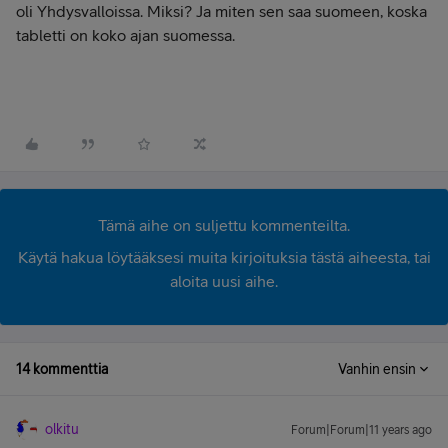
oli Yhdysvalloissa. Miksi? Ja miten sen saa suomeen, koska
tabletti on koko ajan suomessa.
Tämä aihe on suljettu kommenteilta.
Käytä hakua löytääksesi muita kirjoituksia tästä aiheesta, tai
aloita uusi aihe.
14 kommenttia
Vanhin ensin
olkitu
Forum|Forum|11 years ago