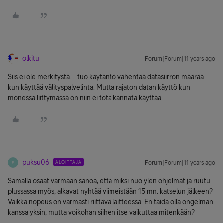
olkitu
Forum|Forum|11 years ago
Siis ei ole merkitystä.... tuo käytäntö vähentää datasiirron määrää
kun käyttää välityspalvelinta. Mutta rajaton datan käyttö kun
monessa liittymässä on niin ei tota kannata käyttää.
puksu06
ALOITTAJA
Forum|Forum|11 years ago
P
Samalla osaat varmaan sanoa, että miksi nuo ylen ohjelmat ja ruutu
plussassa myös, alkavat nyhtää viimeistään 15 mn. katselun jälkeen?
Vaikka nopeus on varmasti riittävä laitteessa. En taida olla ongelman
kanssa yksin, mutta voikohan siihen itse vaikuttaa mitenkään?