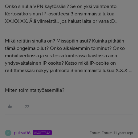
Onko sinulla VPN käytössäsi? Se on yksi vaihtoehto.
Kertoisitko sinun IP-osoitteesi 3 ensimmäistä lukua
XX.XX.XX. Älä viimeistä... jos haluat laita privana :D...
Mikä reititin sinulla on? Missäpäin asut? Kuinka pitkään
tämä ongelma ollut? Onko aikaisemmin toiminut? Onko
mobiiliverkossa ja siis tossa kiinteässä kaistassa aina
yhdysvaltalainen IP osoite? Katso mikä IP-osoite on
reitittimessäsi näkyy ja ilmoita 3 ensimmäistä lukua X.X.X ...
Miten toiminta työasemilla?
puksu06
ALOITTAJA
Forum|Forum|11 years ago
P