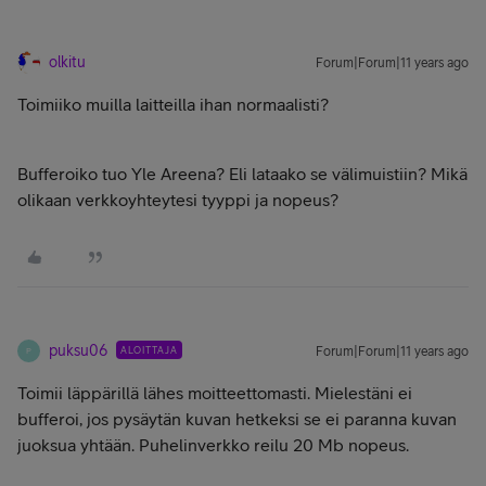
olkitu
Forum|Forum|11 years ago
Toimiiko muilla laitteilla ihan normaalisti?
Bufferoiko tuo Yle Areena? Eli lataako se välimuistiin? Mikä
olikaan verkkoyhteytesi tyyppi ja nopeus?
puksu06
ALOITTAJA
Forum|Forum|11 years ago
P
Toimii läppärillä lähes moitteettomasti. Mielestäni ei
bufferoi, jos pysäytän kuvan hetkeksi se ei paranna kuvan
juoksua yhtään. Puhelinverkko reilu 20 Mb nopeus.