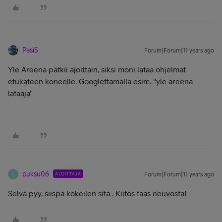
PasiS
Forum|Forum|11 years ago
Yle Areena pätkii ajoittain, siksi moni lataa ohjelmat
etukäteen koneelle. Googlettamalla esim. "yle areena
lataaja"
puksu06
ALOITTAJA
Forum|Forum|11 years ago
P
Selvä pyy, siispä kokeilen sitä . Kiitos taas neuvosta!