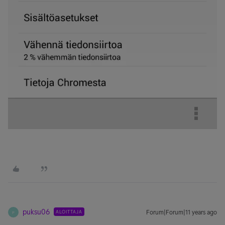
puksu06
ALOITTAJA
Forum|Forum|11 years ago
P