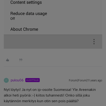
puksu06
ALOITTAJA
Forum|Forum|11 years ago
P
Nyt löytyi! Ja nyt on ip-osoite Suomessa! Yle Areenakin
alkoi heti pyöriä :-) kiitos tuhannesti! Onko sillä joku
käytännön merkitys kun otin sen pois päältä?