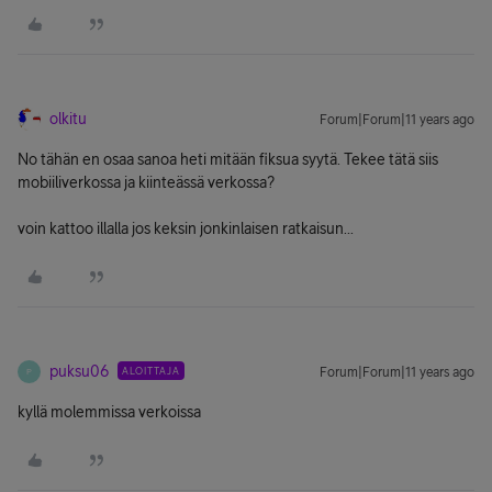
olkitu
Forum|Forum|11 years ago
No tähän en osaa sanoa heti mitään fiksua syytä. Tekee tätä siis
mobiiliverkossa ja kiinteässä verkossa?
voin kattoo illalla jos keksin jonkinlaisen ratkaisun...
puksu06
ALOITTAJA
Forum|Forum|11 years ago
P
kyllä molemmissa verkoissa