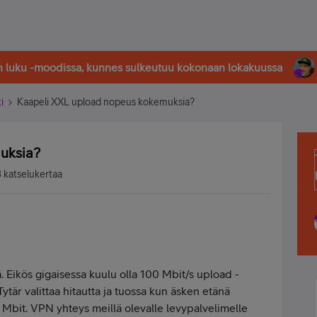
in luku -moodissa, kunnes sulkeutuu kokonaan lokakuussa
i
Kaapeli XXL upload nopeus kokemuksia?
uksia?
 katselukertaa
ä. Eikös gigaisessa kuulu olla 100 Mbit/s upload -
ytär valittaa hitautta ja tuossa kun äsken etänä
0 Mbit. VPN yhteys meillä olevalle levypalvelimelle