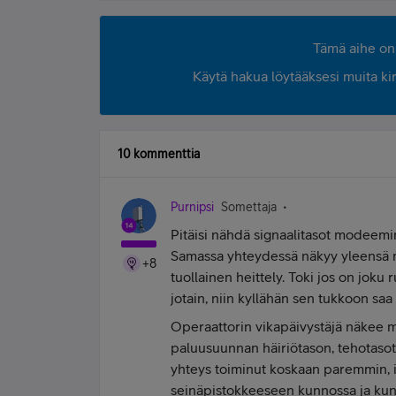
Tämä aihe on 
Käytä hakua löytääksesi muita kirjo
10 kommenttia
Purnipsi
Somettaja
Pitäisi nähdä signaalitasot modeemin
Samassa yhteydessä näkyy yleensä m
+8
tuollainen heittely. Toki jos on jok
jotain, niin kyllähän sen tukkoon saa
Operaattorin vikapäivystäjä näkee m
paluusuunnan häiriötason, tehotasot,
yhteys toiminut koskaan paremmin, 
seinäpistokkeeseen kunnossa ja kunn