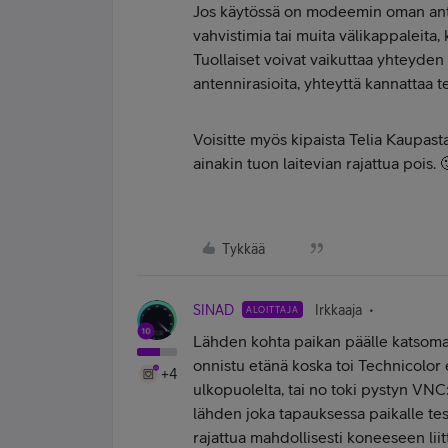
Jos käytössä on modeemin oman anten
vahvistimia tai muita välikappaleita
Tuollaiset voivat vaikuttaa yhteyden 
antennirasioita, yhteyttä kannattaa t
Voisitte myös kipaista Telia Kaupasta
ainakin tuon laitevian rajattua pois. 
Tykkää
SINAD
Irkkaaja
ALOITTAJA
Lähden kohta paikan päälle katsomaa
onnistu etänä koska toi Technicolor 
+4
ulkopuolelta, tai no toki pystyn VNC
lähden joka tapauksessa paikalle te
rajattua mahdollisesti koneeseen lii