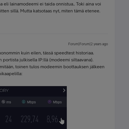
aa eli lainamodeemi ei taida onnistua.. Toki aina voi
sitten sillä. Mutta katsotaas nyt, miten tämä etenee.
Forum|Forum|2 years ago
huonommin kuin eilen, tässä speedtest historiaa.
portista julkisella IP:llä (modeemi siltaavana).
n mitään, toinen tulos modeemin boottauksen jälkeen
ikaapelilla: