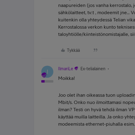
naapureiden (jos vanha kerrostalo, j
sähkölaitteet, tv:t , modeemit jne...
kuitenkin olla yhteydessä Telian vikap
Kerrostalossa verkon kunto teknisessä
taloyhtiölle/kiinteistönomistajalle, s
Tykkää
IlmariLe
Ex-telialainen
I
Moikka!
Joo olet ihan oikeassa tuon upload
Mbit/s. Onko nuo ilmoittamasi nope
ilman? Testi on hyvä tehdä ilman VP
käyttää muilla laitteilla. Ja onko yht
modeemista ethernet-piuhalla esim