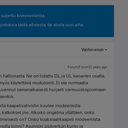
suljettu kommenteilta.
ituksia tästä aiheesta, tai aloita uusi aihe.
Vanhin ensin
Forum|Forum|2 years ago
 hallinnasta. Ne on listattu DL ja UL kanavien osalta.
yös käytettävä modulointi. Ei ole normaalia
u ruvennut samanaikaisesti hurjasti varmuuskopioimaan
 senkin.
itä kaapelivahvistin kuulee modeemista:
 katkokset jne. Alkoiko ongelma yllättäen, onko
ilmeisesti on? Onko koaksiaalikaapeli modeemista
olla kiinni? Asunnon sisäverkon kunto ja