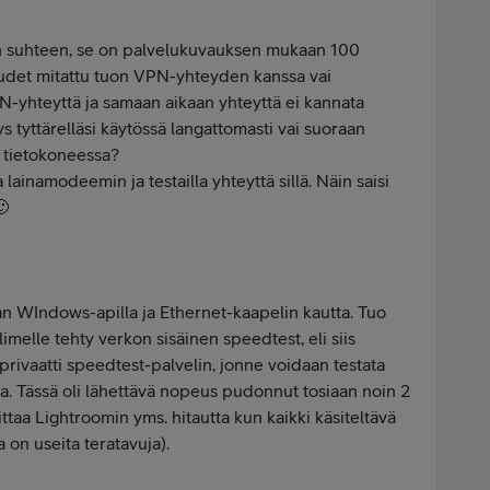
in suhteen, se on palvelukuvauksen mukaan 100
udet mitattu tuon VPN-yhteyden kanssa vai
N-yhteyttä ja samaan aikaan yhteyttä ei kannata
eys tyttärelläsi käytössä langattomasti vai suoraan
. tietokoneessa?
 lainamodeemin ja testailla yhteyttä sillä. Näin saisi
🙂
n WIndows-apilla ja Ethernet-kaapelin kautta. Tuo
imelle tehty verkon sisäinen speedtest, eli siis
rivaatti speedtest-palvelin, jonne voidaan testata
a. Tässä oli lähettävä nopeus pudonnut tosiaan noin 2
littaa Lightroomin yms. hitautta kun kaikki käsiteltävä
a on useita teratavuja).