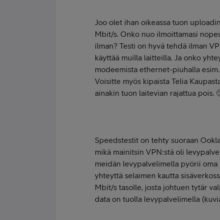
Joo olet ihan oikeassa tuon upload
Mbit/s. Onko nuo ilmoittamasi nope
ilman? Testi on hyvä tehdä ilman VP
käyttää muilla laitteilla. Ja onko yht
modeemista ethernet-piuhalla esim
Voisitte myös kipaista Telia Kaupasta
ainakin tuon laitevian rajattua pois. 
Speedstestit on tehty suoraan Ookla
mikä mainitsin VPN:stä oli levypalvel
meidän levypalvelimella pyörii oma p
yhteyttä selaimen kautta sisäverkoss
Mbit/s tasolle, josta johtuen tytär va
data on tuolla levypalvelimella (kuvi