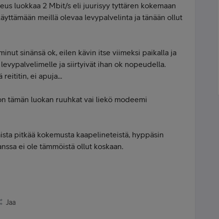
nopeus luokkaa 2 Mbit/s eli juurisyy tyttären kokemaan
käyttämään meillä olevaa levypalvelinta ja tänään ollut
ut sinänsä ok, eilen kävin itse viimeksi paikalla ja
evypalvelimelle ja siirtyivät ihan ok nopeudella.
ititin, ei apuja...
ä on tämän luokan ruuhkat vai liekö modeemi
aista pitkää kokemusta kaapelineteistä, hyppäsin
nssa ei ole tämmöistä ollut koskaan.
Jaa