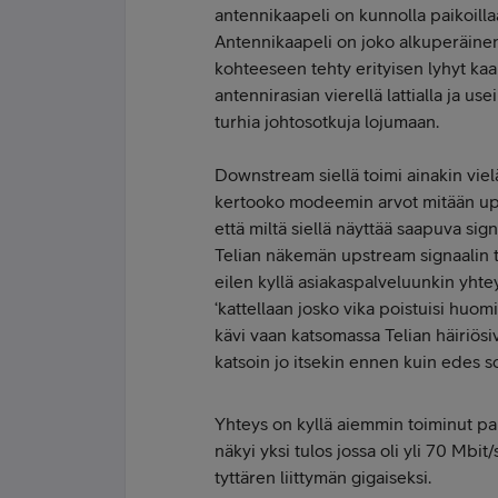
antennikaapeli on kunnolla paikoillaa
Antennikaapeli on joko alkuperäinen
kohteeseen tehty erityisen lyhyt kaap
antennirasian vierellä lattialla ja use
turhia johtosotkuja lojumaan.
Downstream siellä toimi ainakin vielä
kertooko modeemin arvot mitään ups
että miltä siellä näyttää saapuva sig
Telian näkemän upstream signaalin ta
eilen kyllä asiakaspalveluunkin yhtey
‘kattellaan josko vika poistuisi huomi
kävi vaan katsomassa Telian häiriösivul
katsoin jo itsekin ennen kuin edes so
Yhteys on kyllä aiemmin toiminut pa
näkyi yksi tulos jossa oli yli 70 Mbit
tyttären liittymän gigaiseksi.