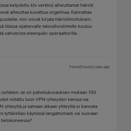
ossa ketjutettu ktv verkko) aiheuttamat häiriöt
 Voivat aiheuttaa kuvattua ongelmaa. Kannattaa
uolelle, niin voivat kirjata häiriöilmoituksen.
 tilassa sijatsevalle talovahvistimelle kuuluu
iitä vahvarista eteenpäin operaattorille.
Forum|Forum|2 years ago
in suhteen, se on palvelukuvauksen mukaan 100
udet mitattu tuon VPN-yhteyden kanssa vai
N-yhteyttä ja samaan aikaan yhteyttä ei kannata
eys tyttärelläsi käytössä langattomasti vai suoraan
. tietokoneessa?