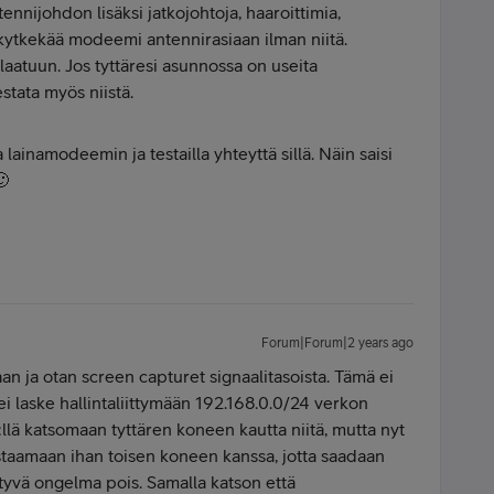
nijohdon lisäksi jatkojohtoja, haaroittimia,
, kytkekää modeemi antennirasiaan ilman niitä.
laatuun. Jos tyttäresi asunnossa on useita
estata myös niistä.
 lainamodeemin ja testailla yhteyttä sillä. Näin saisi
🙂
Forum|Forum|2 years ago
n ja otan screen capturet signaalitasoista. Tämä ei
ei laske hallintaliittymään 192.168.0.0/24 verkon
:llä katsomaan tyttären koneen kautta niitä, mutta nyt
staamaan ihan toisen koneen kanssa, jotta saadaan
ttyvä ongelma pois. Samalla katson että