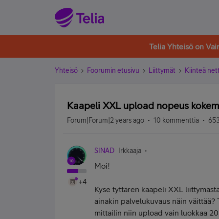
Telia Yhteisö on Va
Yhteisö
Foorumin etusivu
Liittymät
Kiinteä nett
Kaapeli XXL upload nopeus kokem
Forum|Forum|2 years ago
10 kommenttia
653
SINAD
Irkkaaja
Moi!
+4
Kyse tyttären kaapeli XXL liittymäst
ainakin palvelukuvaus näin väittää? T
mittailin niin upload vain luokkaa 2