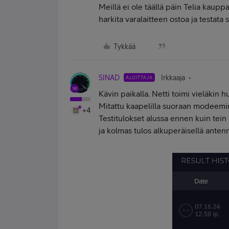
Meillä ei ole täällä päin Telia kaupp
harkita varalaitteen ostoa ja testata 
Tykkää
SINAD
Irkkaaja
ALOITTAJA
Kävin paikalla. Netti toimi vieläkin 
Mitattu kaapelilla suoraan modeemin 
+4
Testitulokset alussa ennen kuin tei
ja kolmas tulos alkuperäisellä antenn