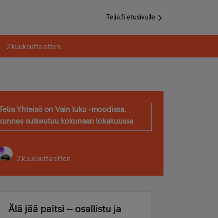
Telia.fi etusivulle
2 kuukautta sitten
Telia Yhteisö on Vain luku -moodissa,
kunnes sulkeutuu kokonaan lokakuussa
2 kuukautta sitten
Älä jää paitsi – osallistu ja