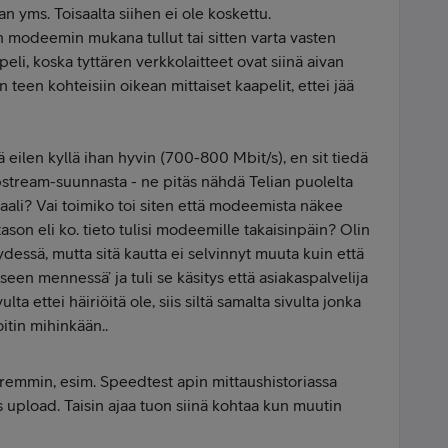
n yms. Toisaalta siihen ei ole koskettu.
 modeemin mukana tullut tai sitten varta vasten
eli, koska tyttären verkkolaitteet ovat siinä aivan
in teen kohteisiin oikean mittaiset kaapelit, ettei jää
 eilen kyllä ihan hyvin (700-800 Mbit/s), en sit tiedä
tream-suunnasta - ne pitäs nähdä Telian puolelta
naali? Vai toimiko toi siten että modeemista näkee
son eli ko. tieto tulisi modeemille takaisinpäin? Olin
dessä, mutta sitä kautta ei selvinnyt muuta kuin että
seen mennessä’ ja tuli se käsitys että asiakaspalvelija
ta ettei häiriöitä ole, siis siltä samalta sivulta jonka
itin mihinkään..
remmin, esim. Speedtest apin mittaushistoriassa
/s upload. Taisin ajaa tuon siinä kohtaa kun muutin