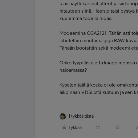
taas näytti karseat jitterit ja siirto
hitauteen siinä. Häen pitäisi pystyä 
kuulemma todella hidas.
Modeemina CGA2121. Tähän asti toimin
läheteltiin muutama giga RAW kuvia l
Tänään bootattiin sekä modeemi että re
Onko tyypillistä että kaapelinetiss
hajoamassa?
Kyselen täällä koska ei ole omakoht
aikoinaan VDSL:stä kuituun ja sen ka
1 tykkää tästä
Tykkää