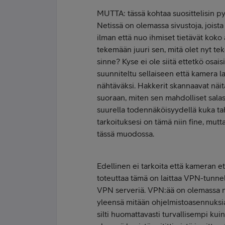
MUTTA: tässä kohtaa suosittelisin p
Netissä on olemassa sivustoja, joist
ilman että nuo ihmiset tietävät koko 
tekemään juuri sen, mitä olet nyt te
sinne? Kyse ei ole siitä ettetkö osais
suunniteltu sellaiseen että kamera 
nähtäväksi. Hakkerit skannaavat näitä
suoraan, miten sen mahdolliset salasa
suurella todennäköisyydellä kuka ta
tarkoituksesi on tämä niin fine, mut
tässä muodossa.
Edellinen ei tarkoita että kameran et
toteuttaa tämä on laittaa VPN-tunnel
VPN serveriä. VPN:ää on olemassa mo
yleensä mitään ohjelmistoasennuksia,
silti huomattavasti turvallisempi ku