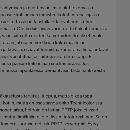
ysähtymään ja miettimään, mitä olet tekemässä.
a pääsee katsomaan ihmisten koteihin reaaliajassa
asiasta. Tässä on taustalla että ovat onnistuneet
kemässä. Oletko siis aivan varma, että haluat kamerasi
i, vaan siitä että noiden kameroiden firmikset ei ole
laitetaan julkiseen verkkoon koko maailman
 jatkuvasti, osaavat tunnistaa kameramallin ja tietävät
nat voi ohittaa jos laitteessa on firmisbugi. Eli
hansa pääsee katsomaan sitä kameraasi. Jos
ta muussa tapauksessa perääntyisin tästä hankkeesta
äkatselusta tarvitsisi luopua, mutta oikea tapa
i kotiin, mutta en osaa sanoa onko Technicolorissa
nenlaista, helpoin on laittaa PPTP joka ei vaadi
 mutta tämäkään ei ole täysin tietoturvallinen. Se on
in kamera suoraan netissä. PPTP serveripää löytyy