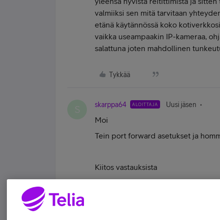
yleensä hyvistä reitittimistä ja sitt
valmiiksi sen mitä tarvitaan yhteyd
etänä käytännössä koko kotiverkkosi k
vaikka useampaakin IP-kameraa, ohjat
salattuna joten mahdollinen tunkeutuj
Tykkää
skarppa64
Uusi jäsen
ALOITTAJA
S
Moi
Tein port forward asetukset ja homm
Kiitos vastauksista
Tykkää