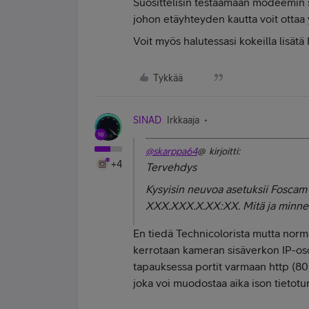
Suosittelisin testaamaan modeemin si
johon etäyhteyden kautta voit ottaa 
Voit myös halutessasi kokeilla lisä
Tykkää
SINAD
Irkkaaja
@skarppa64
@ kirjoitti:
+4
Tervehdys
Kysyisin neuvoa asetuksii Foscam
XXX.XXX.X.XX:XX. Mitä ja minne
En tiedä Technicolorista mutta norm
kerrotaan kameran sisäverkon IP-osoi
tapauksessa portit varmaan http (80) 
joka voi muodostaa aika ison tietotur