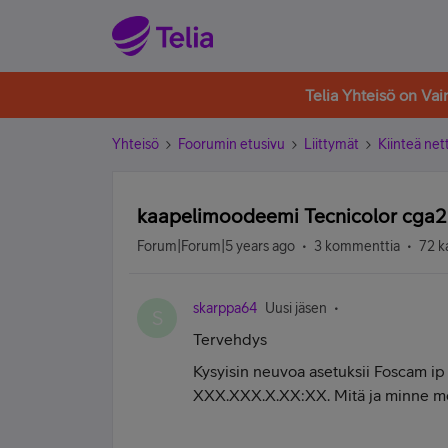
Telia Yhteisö on Va
Yhteisö
Foorumin etusivu
Liittymät
Kiinteä nett
kaapelimoodeemi Tecnicolor cga21
Forum|Forum|5 years ago
3 kommenttia
72 k
skarppa64
Uusi jäsen
S
Tervehdys
Kysyisin neuvoa asetuksii Foscam ip
XXX.XXX.X.XX:XX. Mitä ja minne m