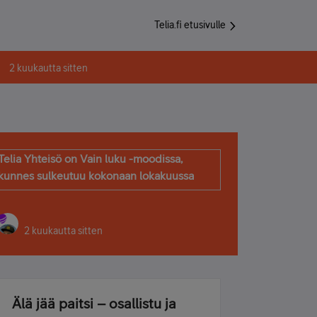
Telia.fi etusivulle
2 kuukautta sitten
Telia Yhteisö on Vain luku -moodissa,
kunnes sulkeutuu kokonaan lokakuussa
2 kuukautta sitten
Älä jää paitsi – osallistu ja