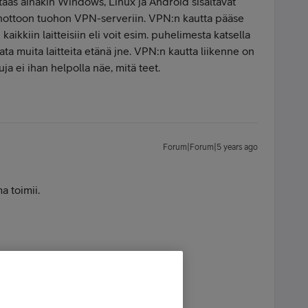
en taas ainakin Windows, Linux ja Android sisältävät
enottoon tuohon VPN-serveriin. VPN:n kautta pääse
aikkiin laitteisiin eli voit esim. puhelimesta katsella
a muita laitteita etänä jne. VPN:n kautta liikenne on
a ei ihan helpolla näe, mitä teet.
Forum|Forum|5 years ago
a toimii.