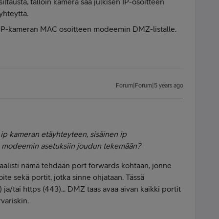
ltausta, tällöin kamera saa julkisen IP-osoitteen
yhteyttä.
tä IP-kameran MAC osoitteen modeemin DMZ-listalle.
Forum|Forum|5 years ago
 ip kameran etäyhteyteen, sisäinen ip
 modeemin asetuksiin joudun tekemään?
aalisti nämä tehdään port forwards kohtaan, jonne
te sekä portit, jotka sinne ohjataan. Tässä
ja/tai https (443)... DMZ taas avaa aivan kaikki portit
variskin.