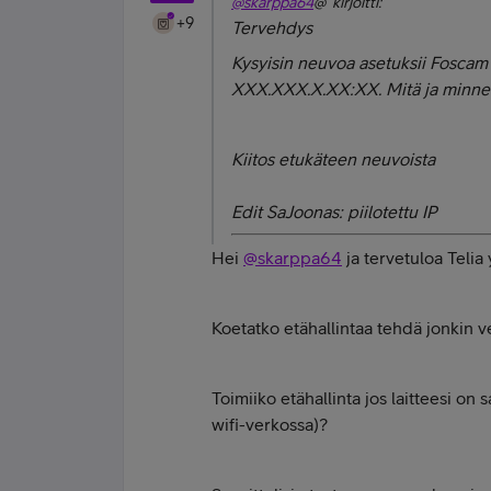
@skarppa64
@ kirjoitti:
+9
Tervehdys
Kysyisin neuvoa asetuksii Foscam
XXX.XXX.X.XX:XX. Mitä ja minne
Kiitos etukäteen neuvoista
Edit SaJoonas: piilotettu IP
Hei
@skarppa64
ja tervetuloa Telia
Koetatko etähallintaa tehdä jonkin ve
Toimiiko etähallinta jos laitteesi o
wifi-verkossa)?