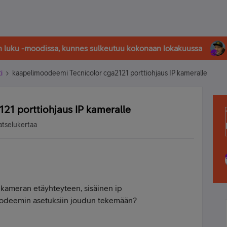
in luku -moodissa, kunnes sulkeutuu kokonaan lokakuussa
i
kaapelimoodeemi Tecnicolor cga2121 porttiohjaus IP kameralle
21 porttiohjaus IP kameralle
atselukertaa
 kameran etäyhteyteen, sisäinen ip
odeemin asetuksiin joudun tekemään?