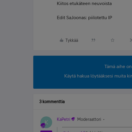
Kiitos etukäteen neuvoista
Edit SaJoonas: piilotettu IP
Tykkää
Tämä aihe on 
Käytä hakua löytääksesi muita kirjo
3 kommenttia
KaPetri
Moderaattori
K