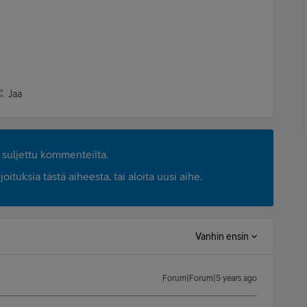
Jaa
suljettu kommenteilta.
ituksia tästä aiheesta, tai aloita uusi aihe.
Vanhin ensin
Forum|Forum|5 years ago