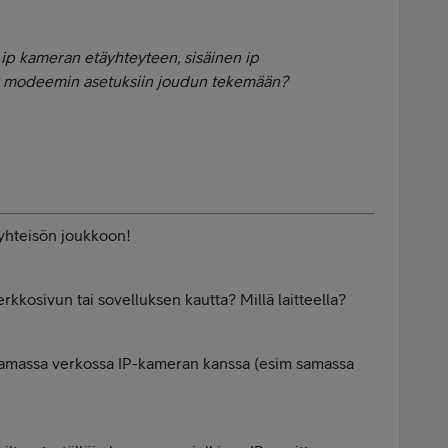
 ip kameran etäyhteyteen, sisäinen ip
 modeemin asetuksiin joudun tekemään?
 yhteisön joukkoon!
rkkosivun tai sovelluksen kautta? Millä laitteella?
n samassa verkossa IP-kameran kanssa (esim samassa