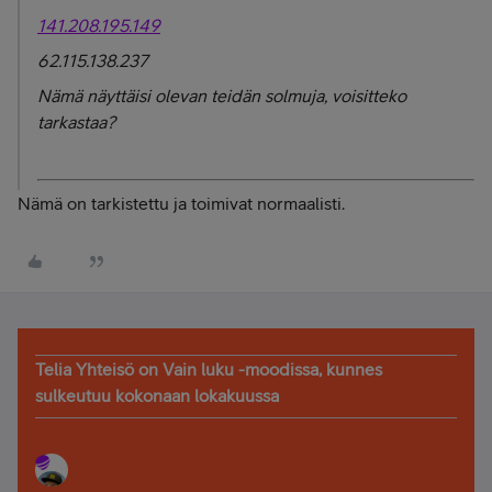
141.208.195.149
62.115.138.237
Nämä näyttäisi olevan teidän solmuja, voisitteko
tarkastaa?
Nämä on tarkistettu ja toimivat normaalisti.
Telia Yhteisö on Vain luku -moodissa, kunnes
sulkeutuu kokonaan lokakuussa