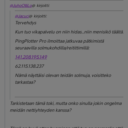
@JuhoOlliLo
@ kirjoitti:
@Jacuci
@ kirjoitti:
Tervehdys
Kun tuo vikapalvelu on niin hidas...niin menisikö täältä.
PingPlotter Pro ilmoittaa jatkuvaa pätkimistä
seuraavilla solmukohdilla/reitittimillä:
141.208.195.149
62.115.138.237
Nämä näyttäisi olevan teidän solmuja, voisitteko
tarkastaa?
Tarkistetaan tämä toki, mutta onko sinulla jokin ongelma
meidän nettiyhteyden kanssa?