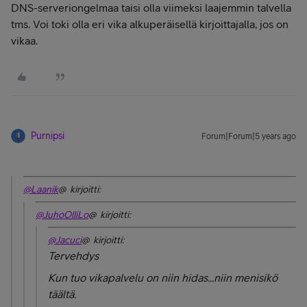
DNS-serveriongelmaa taisi olla viimeksi laajemmin talvella
tms. Voi toki olla eri vika alkuperäisellä kirjoittajalla, jos on
vikaa.
Purnipsi
Forum|Forum|5 years ago
@Laanik
@ kirjoitti:
@JuhoOlliLo
@ kirjoitti:
@Jacuci
@ kirjoitti:
Tervehdys
Kun tuo vikapalvelu on niin hidas...niin menisikö
täältä.