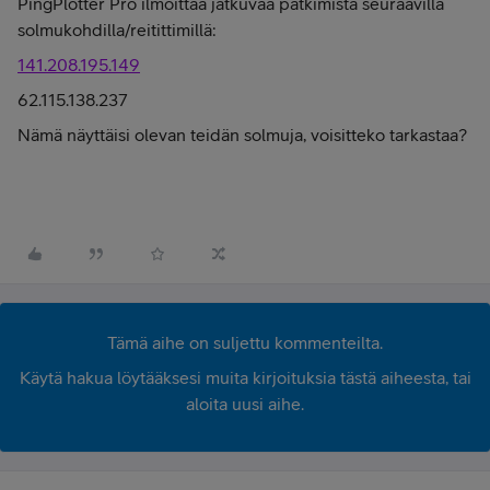
PingPlotter Pro ilmoittaa jatkuvaa pätkimistä seuraavilla
solmukohdilla/reitittimillä:
141.208.195.149
62.115.138.237
Nämä näyttäisi olevan teidän solmuja, voisitteko tarkastaa?
Tämä aihe on suljettu kommenteilta.
Käytä hakua löytääksesi muita kirjoituksia tästä aiheesta, tai
aloita uusi aihe.