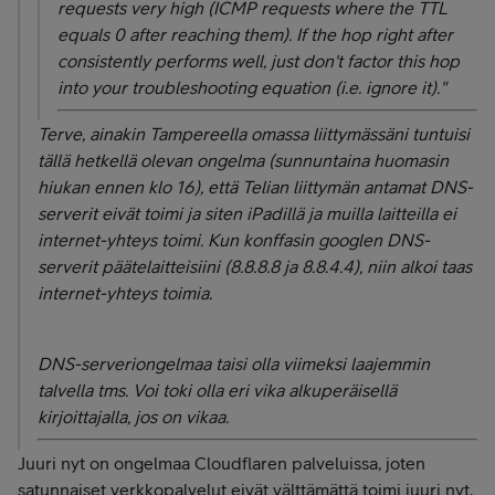
requests very high (ICMP requests where the TTL
equals 0 after reaching them). If the hop right after
consistently performs well, just don't factor this hop
into your troubleshooting equation (i.e. ignore it)."
Terve, ainakin Tampereella omassa liittymässäni tuntuisi
tällä hetkellä olevan ongelma (sunnuntaina huomasin
hiukan ennen klo 16), että Telian liittymän antamat DNS-
serverit eivät toimi ja siten iPadillä ja muilla laitteilla ei
internet-yhteys toimi. Kun konffasin googlen DNS-
serverit päätelaitteisiini (8.8.8.8 ja 8.8.4.4), niin alkoi taas
internet-yhteys toimia.
DNS-serveriongelmaa taisi olla viimeksi laajemmin
talvella tms. Voi toki olla eri vika alkuperäisellä
kirjoittajalla, jos on vikaa.
Juuri nyt on ongelmaa Cloudflaren palveluissa, joten
satunnaiset verkkopalvelut eivät välttämättä toimi juuri nyt.