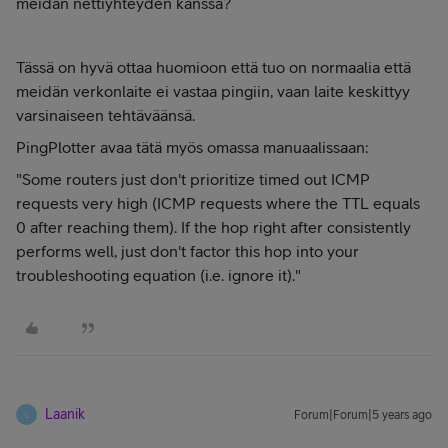
meidän nettiyhteyden kanssa?
Tässä on hyvä ottaa huomioon että tuo on normaalia että
meidän verkonlaite ei vastaa pingiin, vaan laite keskittyy
varsinaiseen tehtäväänsä.
PingPlotter avaa tätä myös omassa manuaalissaan:
"Some routers just don't prioritize timed out ICMP
requests very high (ICMP requests where the TTL equals
0 after reaching them). If the hop right after consistently
performs well, just don't factor this hop into your
troubleshooting equation (i.e. ignore it)."
Laanik
Forum|Forum|5 years ago
L