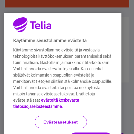
Älä jää paitsi – osallistu ja voita!
Tilaa Telian uutiskirje ja olet mukana arvonnassa.
Käytämme sivustollamme evästeitä
Samalla saat parhaat asiakasedut suoraan
Käytämme sivustollamme evästeitä ja vastaavia
sähköpostiisi.
teknologioita käyttökokemuksen parantamiseksi sekä
toiminnallisiin, tilastollisiin ja markkinointitarkoituksiin.
Voit hallinnoida evästevalintojasi alla. Kaikki luokat
Tilaa nyt
sisältävät kolmansien osapuolien evästeitä ja
merkitsevät tietojen siirtämistä kolmansille osapuolille.
Voit hallinnoida evästeitä tai poistaa ne käytöstä
milloin tahansa evästeasetuksissa. Lisätietoja
evästeistä saat
evästeitä koskevasta
tietosuojaselosteestamme.
Käyttöehdot
Accessibility statement
Evästeasetukset