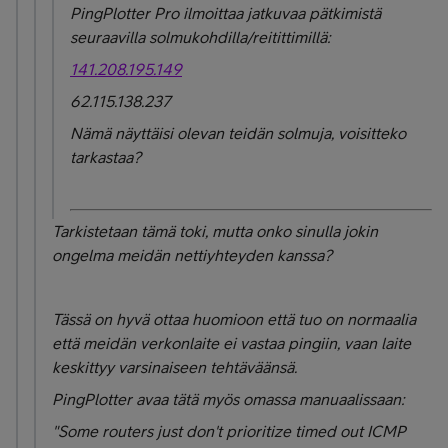
PingPlotter Pro ilmoittaa jatkuvaa pätkimistä
seuraavilla solmukohdilla/reitittimillä:
141.208.195.149
62.115.138.237
Nämä näyttäisi olevan teidän solmuja, voisitteko
tarkastaa?
Tarkistetaan tämä toki, mutta onko sinulla jokin
ongelma meidän nettiyhteyden kanssa?
Tässä on hyvä ottaa huomioon että tuo on normaalia
että meidän verkonlaite ei vastaa pingiin, vaan laite
keskittyy varsinaiseen tehtäväänsä.
PingPlotter avaa tätä myös omassa manuaalissaan:
"Some routers just don't prioritize timed out ICMP