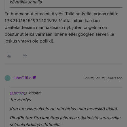
käyttäjäkunnalla.
En huomannut ottaa niitä ylös. Tällä hetkellä tarjoaa näitä:
193.210.18.18,193.210.19.19. Mutta laitoin kaikkiin
päätelaitteisiini manuaalisesti nyt, joten ongelma on
poistunut (eikä varmaan ilmene ellei googlen serverille
joskus yhteys ole poikki).
JuhoOlliLo
Forum|Forum|5 years ago
J
@Jacuci
@ kirjoitti:
Tervehdys
Kun tuo vikapalvelu on niin hidas...niin menisikö täältä.
PingPlotter Pro ilmoittaa jatkuvaa pätkimistä seuraavilla
solmukohdilla/reitittimillä: