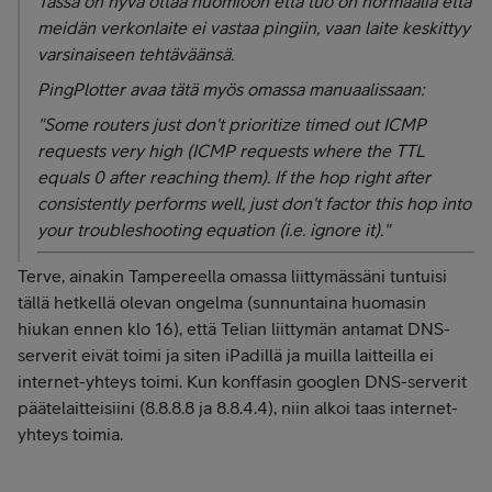
Tässä on hyvä ottaa huomioon että tuo on normaalia että
meidän verkonlaite ei vastaa pingiin, vaan laite keskittyy
varsinaiseen tehtäväänsä.
PingPlotter avaa tätä myös omassa manuaalissaan:
"Some routers just don't prioritize timed out ICMP
requests very high (ICMP requests where the TTL
equals 0 after reaching them). If the hop right after
consistently performs well, just don't factor this hop into
your troubleshooting equation (i.e. ignore it)."
Terve, ainakin Tampereella omassa liittymässäni tuntuisi
tällä hetkellä olevan ongelma (sunnuntaina huomasin
hiukan ennen klo 16), että Telian liittymän antamat DNS-
serverit eivät toimi ja siten iPadillä ja muilla laitteilla ei
internet-yhteys toimi. Kun konffasin googlen DNS-serverit
päätelaitteisiini (8.8.8.8 ja 8.8.4.4), niin alkoi taas internet-
yhteys toimia.