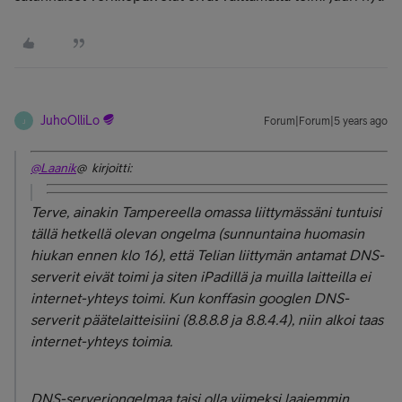
JuhoOlliLo
Forum|Forum|5 years ago
J
@Laanik
@ kirjoitti:
Terve, ainakin Tampereella omassa liittymässäni tuntuisi
tällä hetkellä olevan ongelma (sunnuntaina huomasin
hiukan ennen klo 16), että Telian liittymän antamat DNS-
serverit eivät toimi ja siten iPadillä ja muilla laitteilla ei
internet-yhteys toimi. Kun konffasin googlen DNS-
serverit päätelaitteisiini (8.8.8.8 ja 8.8.4.4), niin alkoi taas
internet-yhteys toimia.
DNS-serveriongelmaa taisi olla viimeksi laajemmin