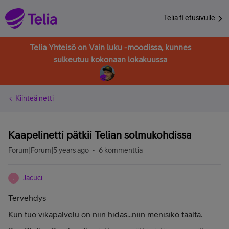
Telia.fi etusivulle
Telia Yhteisö on Vain luku -moodissa, kunnes
sulkeutuu kokonaan lokakuussa
Kiinteä netti
Kaapelinetti pätkii Telian solmukohdissa
Forum|Forum|5 years ago
6 kommenttia
Jacuci
J
Tervehdys
Kun tuo vikapalvelu on niin hidas...niin menisikö täältä.