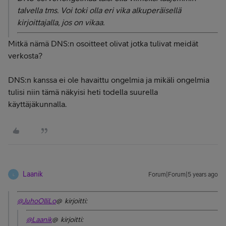
talvella tms. Voi toki olla eri vika alkuperäisellä
kirjoittajalla, jos on vikaa.
Mitkä nämä DNS:n osoitteet olivat jotka tulivat meidät
verkosta?
DNS:n kanssa ei ole havaittu ongelmia ja mikäli ongelmia
tulisi niin tämä näkyisi heti todella suurella
käyttäjäkunnalla.
Laanik
Forum|Forum|5 years ago
L
@JuhoOlliLo
@ kirjoitti:
@Laanik
@ kirjoitti: