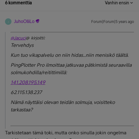
6 kommenttia
Vanhin ensin
JuhoOlliLo
Forum|Forum|5 years ago
J
@Jacuci
@ kirjoitti:
Tervehdys
Kun tuo vikapalvelu on niin hidas...niin menisikö täältä.
PingPlotter Pro ilmoittaa jatkuvaa pätkimistä seuraavilla
solmukohdilla/reitittimillä:
141.208.195.149
62.115.138.237
Nämä näyttäisi olevan teidän solmuja, voisitteko
tarkastaa?
Tarkistetaan tämä toki, mutta onko sinulla jokin ongelma