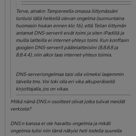
Terve, ainakin Tampereella omassa liittymässäni
tuntuisi tällä hetkellä olevan ongelma (sunnuntaina
huomasin hiukan ennen klo 16), että Telian liittymän
antamat DNS-serverit eivät toimi ja siten iPadillä ja
muilla laitteilla ei internet-yhteys toimi. Kun konffasin
googlen DNS-serverit päätelaitteisiini (8.8.8.8 ja
8.8.4.4), niin alkoi taas internet-yhteys toimia.
DNS-serveriongelmaa taisi olla viimeksi laajemmin
talvella tms. Voi toki olla eri vika alkuperäisellä
kirjoittajalla, jos on vikaa.
Mitkä nämä DNS:n osoitteet olivat jotka tulivat meidät
verkosta?
DNS:n kanssa ei ole havaittu ongelmia ja mikäli
ongelmia tulisi niin tämä näkyisi heti todella suurella