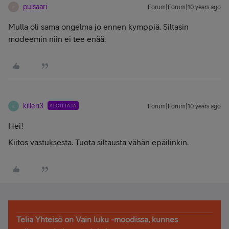
pulsaari
Forum|Forum|10 years ago
P
Mulla oli sama ongelma jo ennen kymppiä. Siltasin
modeemin niin ei tee enää.
killeri3
ALOITTAJA
Forum|Forum|10 years ago
K
Hei!
Kiitos vastuksesta. Tuota siltausta vähän epäilinkin.
Telia Yhteisö on Vain luku -moodissa, kunnes