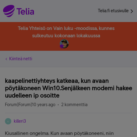
Telia.fi etusivulle
Telia Yhteisö on Vain luku -moodissa, kunnes
sulkeutuu kokonaan lokakuussa
Kiinteä netti
kaapelinettiyhteys katkeaa, kun avaan
pöytäkoneen Win10.Senjälkeen modemi hakee
uudelleen ip osoitte
Forum|Forum|10 years ago
2 kommenttia
killeri3
K
Kiusallinen ongelma. Kun avaan pöytäkoneeni, niin