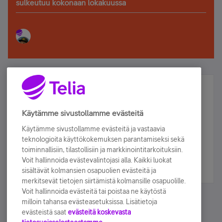
sulkeutuu kokonaan lokakuussa
Älä jää paitsi – osallistu ja voita!
Tilaa Telian uutiskirje ja olet mukana arvonnassa.
Käytämme sivustollamme evästeitä
Samalla saat parhaat asiakasedut suoraan
Käytämme sivustollamme evästeitä ja vastaavia
sähköpostiisi.
teknologioita käyttökokemuksen parantamiseksi sekä
toiminnallisiin, tilastollisiin ja markkinointitarkoituksiin.
Voit hallinnoida evästevalintojasi alla. Kaikki luokat
Tilaa nyt
sisältävät kolmansien osapuolien evästeitä ja
merkitsevät tietojen siirtämistä kolmansille osapuolille.
Voit hallinnoida evästeitä tai poistaa ne käytöstä
milloin tahansa evästeasetuksissa. Lisätietoja
evästeistä saat
evästeitä koskevasta