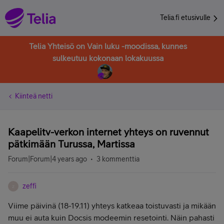
Telia.fi etusivulle
Telia Yhteisö on Vain luku -moodissa, kunnes
sulkeutuu kokonaan lokakuussa
Kiinteä netti
Kaapelitv-verkon internet yhteys on ruvennut
pätkimään Turussa, Martissa
Forum|Forum|4 years ago
3 kommenttia
zeffi
Z
Viime päivinä (18-19.11) yhteys katkeaa toistuvasti ja mikään
muu ei auta kuin Docsis modeemin resetointi. Näin pahasti