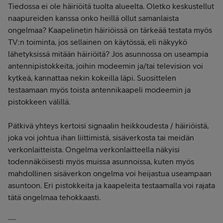
Tiedossa ei ole häiriöitä tuolta alueelta. Oletko keskustellut
naapureiden kanssa onko heillä ollut samanlaista
ongelmaa? Kaapelinetin häiriöissä on tärkeää testata myös
TV:n toiminta, jos sellainen on käytössä, eli näkyykö
lähetyksissä mitään häiriöitä? Jos asunnossa on useampia
antennipistokkeita, joihin modeemin ja/tai television voi
kytkeä, kannattaa nekin kokeilla läpi. Suosittelen
testaamaan myös toista antennikaapeli modeemin ja
pistokkeen välillä.
Pätkivä yhteys kertoisi signaalin heikkoudesta / häiriöistä,
joka voi johtua ihan liittimistä, sisäverkosta tai meidän
verkonlaitteista. Ongelma verkonlaitteella näkyisi
todennäköisesti myös muissa asunnoissa, kuten myös
mahdollinen sisäverkon ongelma voi heijastua useampaan
asuntoon. Eri pistokkeita ja kaapeleita testaamalla voi rajata
tätä ongelmaa tehokkaasti.