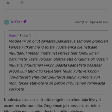
KaPetri
Forum|Forum|4 years ago
K
@zeffi
kirjoitti:
Modeemi on ollut samassa paikassa ja samojen piuhojen
kanssa kytkettynä jo toista vuotta enkä ole nytkään
muuttanut mitään mutta nyt yhteys taas toimii ilman
pätkimistä. Tästä voidaan olettaa että ongelma oli jossain
muualla. Muutaman viikon päästä kaapelista päästään
eroon kun taloyhtiö kytketään Telian kuituverkkoon.
Toivottavasti yhteydet pelittävöt silloin kunnolla kun
moni tekee etätyötä ja on paljon riipuvainen toimivasta
verkosta.
Kuulostaa tosiaan siltä, että ongelman aiheuttaja löytyisi
asunnon ulkopuolelta. Ongelman jatkuessa suosittelen
jättämään meille yhteydestä häiriöilmoituksen.