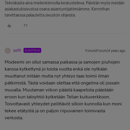
Tekniikasta aina mielenkiinnolla keskusteleva. Päivitän myös meidän
asiakastukisivustoa osana asiantuntijatiimiämme. Kerrothan
tarvittaessa palautetta sivuston ohjeista.
zeffi
ALOITTAJA
Forum|Forum|4 years ago
Z
Modeemi on ollut samassa paikassa ja samojen piuhojen
kanssa kytkettynä jo toista vuotta enkä ole nytkään
muuttanut mitään mutta nyt yhteys taas toimii ilman
pätkimistä. Tästä voidaan olettaa että ongelma oli jossain
muualla. Muutaman viikon päästä kaapelista päästään
eroon kun taloyhtiö kytketään Telian kuituverkkoon.
Toivottavasti yhteydet pelittävöt silloin kunnolla kun moni
tekee etätyötä ja on paljon riipuvainen toimivasta
verkosta.