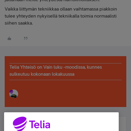
Vaikka liittymän tekniikkaa ollaan vaihtamassa piakkoin
tulee yhteyden nykyisellä tekniikalla toimia normaalisti
siihen saakka.
Telia Yhteisö on Vain luku -moodissa, kunnes
sulkeutuu kokonaan lokakuussa
Älä jää paitsi – osallistu ja voita!