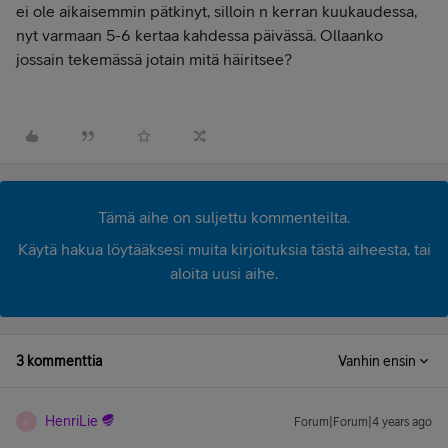
ei ole aikaisemmin pätkinyt, silloin n kerran kuukaudessa,
nyt varmaan 5-6 kertaa kahdessa päivässä. Ollaanko
jossain tekemässä jotain mitä häiritsee?
Tämä aihe on suljettu kommenteilta.
Käytä hakua löytääksesi muita kirjoituksia tästä aiheesta, tai
aloita uusi aihe.
3 kommenttia
Vanhin ensin
HenriLie
Forum|Forum|4 years ago
H