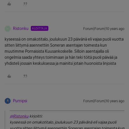
Ristonku
ALOITTAJA
Forum|Forum|10 years ago
R
kyseessä on omakotitalo, joulukuun 23 päivänä eli vajaa puoli vuotta
sitten liittymä asennettiin Soneran asentajan toimesta kun
muutimme Pornaisista Kuusankoskelle. Silloin asentajalla oli
ongelmia saada yhteys toimimaan ja hän teki töitä puoli päivää ja
yhdisteli jossain keskuksessa ja mainitsi jotain huonoista linjoista
Purnipsi
Forum|Forum|10 years ago
@Ristonku
kirjoitti:
kyseessä on omakotitalo, joulukuun 23 päivänä eli vajaa puoli
vuotta sitten liittymä asennettiin Soneran asentajan toimesta kun