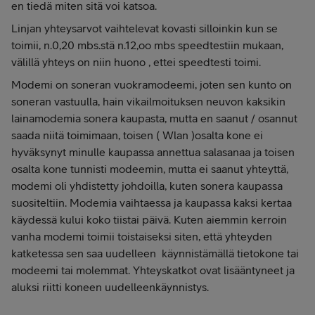
en tiedä miten sitä voi katsoa.
Linjan yhteysarvot vaihtelevat kovasti silloinkin kun se
toimii, n.0,20 mbs.stä n.12,oo mbs speedtestiin mukaan,
välillä yhteys on niin huono , ettei speedtesti toimi.
Modemi on soneran vuokramodeemi, joten sen kunto on
soneran vastuulla, hain vikailmoituksen neuvon kaksikin
lainamodemia sonera kaupasta, mutta en saanut / osannut
saada niitä toimimaan, toisen ( Wlan )osalta kone ei
hyväksynyt minulle kaupassa annettua salasanaa ja toisen
osalta kone tunnisti modeemin, mutta ei saanut yhteyttä,
modemi oli yhdistetty johdoilla, kuten sonera kaupassa
suositeltiin. Modemia vaihtaessa ja kaupassa kaksi kertaa
käydessä kului koko tiistai päivä. Kuten aiemmin kerroin
vanha modemi toimii toistaiseksi siten, että yhteyden
katketessa sen saa uudelleen käynnistämällä tietokone tai
modeemi tai molemmat. Yhteyskatkot ovat lisääntyneet ja
aluksi riitti koneen uudelleenkäynnistys.