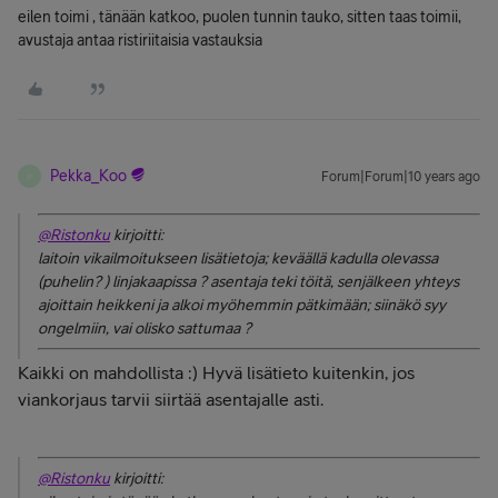
eilen toimi , tänään katkoo, puolen tunnin tauko, sitten taas toimii,
avustaja antaa ristiriitaisia vastauksia
Pekka_Koo
Forum|Forum|10 years ago
P
@Ristonku
kirjoitti:
laitoin vikailmoitukseen lisätietoja; keväällä kadulla olevassa
(puhelin? ) linjakaapissa ? asentaja teki töitä, senjälkeen yhteys
ajoittain heikkeni ja alkoi myöhemmin pätkimään; siinäkö syy
ongelmiin, vai olisko sattumaa ?
Kaikki on mahdollista :) Hyvä lisätieto kuitenkin, jos
viankorjaus tarvii siirtää asentajalle asti.
@Ristonku
kirjoitti: