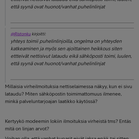
että syynä ovat huonot/vanhat puhelinlinjat
@Ristonku
kirjoitti:
yhteys toimii puhelinlinjoilla, ongelma on yhteyden
katkeaminen ja myös sen ajoittainen heikkous siten
ettteivät nettisivut lataudu eikä sähköposti toimi, luulen,
että syynä ovat huonot/vanhat puhelinlinjat
Millaisia virheilmoituksia nettiselaimessa näkyy, kun ei sivu
lataudu? Miten sähköpostin toimimattomuus ilmenee,
minkä palveluntarjoajan laatikko käytössä?
Kertyykö modeemin lokiin ilmoituksia virheistä tms? Entäs
mitä on linjan arvot?
Voihan olla, että vanhat kuparit eivät jaksa enää, tai sitten