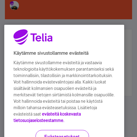
Älä jää paitsi – osallistu ja voita!
Tilaa Telian uutiskirje ja olet mukana arvonnassa.
Käytämme sivustollamme evästeitä
Samalla saat parhaat asiakasedut suoraan
Käytämme sivustollamme evästeitä ja vastaavia
sähköpostiisi.
teknologioita käyttökokemuksen parantamiseksi sekä
toiminnallisiin, tilastollisiin ja markkinointitarkoituksiin.
Voit hallinnoida evästevalintojasi alla. Kaikki luokat
Tilaa nyt
sisältävät kolmansien osapuolien evästeitä ja
merkitsevät tietojen siirtämistä kolmansille osapuolille.
Voit hallinnoida evästeitä tai poistaa ne käytöstä
milloin tahansa evästeasetuksissa. Lisätietoja
evästeistä saat
evästeitä koskevasta
tietosuojaselosteestamme.
Käyttöehdot
Accessibility statement
Evästeasetukset