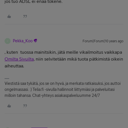
jos tuo ADSL ei enää tokene.
Pekka_Koo
Forum|Forum|10 years ago
P
, kuten
tuossa mainitsikin, jätä meille vikailmoitus vaikkapa
Omilta Sivuilta
, niin selvitetään mikä tuota pätkimistä oikein
aiheuttaa.
Viestistä saa tykätä, jos se on hyvä, ja merkata ratkaisuksi, jos auttoi
ongelmassasi. :) Telia.fi -sivulla hallinnoit liittymiäsi ja palveluitasi
milloin tahansa. Chat-yhteys asiakaspalveluumme 24/7