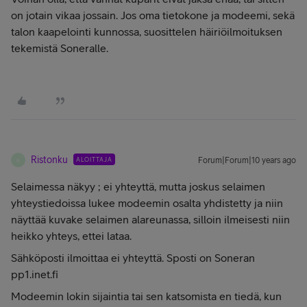
on jotain vikaa jossain. Jos oma tietokone ja modeemi, sekä
talon kaapelointi kunnossa, suosittelen häiriöilmoituksen
tekemistä Soneralle.
Ristonku
ALOITTAJA
Forum|Forum|10 years ago
R
Selaimessa näkyy ; ei yhteyttä, mutta joskus selaimen
yhteystiedoissa lukee modeemin osalta yhdistetty ja niin
näyttää kuvake selaimen alareunassa, silloin ilmeisesti niin
heikko yhteys, ettei lataa.
Sähköposti ilmoittaa ei yhteyttä. Sposti on Soneran
pp1.inet.fi
Modeemin lokin sijaintia tai sen katsomista en tiedä, kun