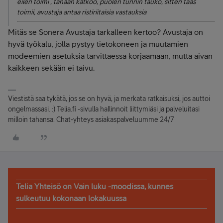
eilen toimi , tänään katkoo, puolen tunnin tauko, sitten taas
toimii, avustaja antaa ristiriitaisia vastauksia
Mitäs se Sonera Avustaja tarkalleen kertoo? Avustaja on
hyvä työkalu, jolla pystyy tietokoneen ja muutamien
modeemien asetuksia tarvittaessa korjaamaan, mutta aivan
kaikkeen sekään ei taivu.
Viestistä saa tykätä, jos se on hyvä, ja merkata ratkaisuksi, jos auttoi
ongelmassasi. :) Telia.fi -sivulla hallinnoit liittymiäsi ja palveluitasi
milloin tahansa. Chat-yhteys asiakaspalveluumme 24/7
Telia Yhteisö on Vain luku -moodissa, kunnes
sulkeutuu kokonaan lokakuussa