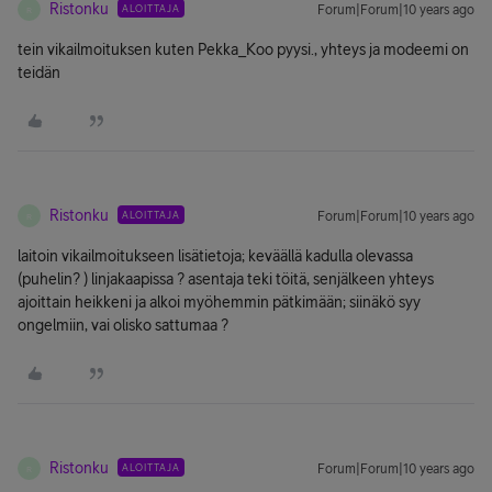
Ristonku
ALOITTAJA
Forum|Forum|10 years ago
R
tein vikailmoituksen kuten Pekka_Koo pyysi., yhteys ja modeemi on
teidän
Ristonku
ALOITTAJA
Forum|Forum|10 years ago
R
laitoin vikailmoitukseen lisätietoja; keväällä kadulla olevassa
(puhelin? ) linjakaapissa ? asentaja teki töitä, senjälkeen yhteys
ajoittain heikkeni ja alkoi myöhemmin pätkimään; siinäkö syy
ongelmiin, vai olisko sattumaa ?
Ristonku
ALOITTAJA
Forum|Forum|10 years ago
R