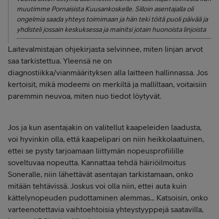
muutimme Pornaisista Kuusankoskelle. Silloin asentajalla oli
ongelmia saada yhteys toimimaan ja hän teki töitä puoli päivää ja
yhdisteli jossain keskuksessa ja mainitsi jotain huonoista linjoista
Laitevalmistajan ohjekirjasta selvinnee, miten linjan arvot
saa tarkistettua. Yleensä ne on
diagnostiikka/vianmäärityksen alla laitteen hallinnassa. Jos
kertoisit, mikä modeemi on merkiltä ja malliltaan, voitaisiin
paremmin neuvoa, miten nuo tiedot löytyvät.
Jos ja kun asentajakin on valitellut kaapeleiden laadusta,
voi hyvinkin olla, että kaapelipari on niin heikkolaatuinen,
ettei se pysty tarjoamaan liittymän nopeusprofiilille
soveltuvaa nopeutta. Kannattaa tehdä häiriöilmoitus
Soneralle, niin lähettävät asentajan tarkistamaan, onko
mitään tehtävissä. Joskus voi olla niin, ettei auta kuin
kättelynopeuden pudottaminen alemmas... Katsoisin, onko
varteenotettavia vaihtoehtoisia yhteystyyppejä saatavilla,