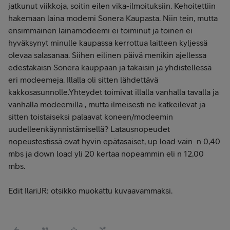
jatkunut viikkoja, soitin eilen vika-ilmoituksiin. Kehoitettiin
hakemaan laina modemi Sonera Kaupasta. Niin tein, mutta
ensimmäinen lainamodeemi ei toiminut ja toinen ei
hyväksynyt minulle kaupassa kerrottua laitteen kyljessä
olevaa salasanaa. Siihen eilinen päivä menikin ajellessa
edestakaisn Sonera kauppaan ja takaisin ja yhdistellessä
eri modeemeja. Illalla oli sitten lähdettävä
kakkosasunnolle.Yhteydet toimivat illalla vanhalla tavalla ja
vanhalla modeemilla , mutta ilmeisesti ne katkeilevat ja
sitten toistaiseksi palaavat koneen/modeemin
uudelleenkäynnistämisellä? Latausnopeudet
nopeustestissä ovat hyvin epätasaiset, up load vain n 0,40
mbs ja down load yli 20 kertaa nopeammin eli n 12,00
mbs.
Edit IlariJR: otsikko muokattu kuvaavammaksi.