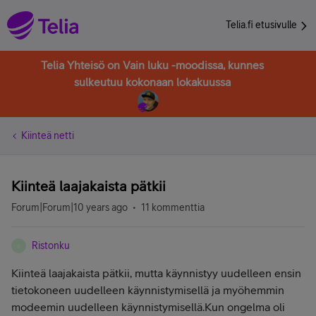
Telia.fi etusivulle
Telia Yhteisö on Vain luku -moodissa, kunnes
sulkeutuu kokonaan lokakuussa
Kiinteä netti
Kiinteä laajakaista pätkii
Forum|Forum|10 years ago
11 kommenttia
Ristonku
R
Kiinteä laajakaista pätkii, mutta käynnistyy uudelleen ensin
tietokoneen uudelleen käynnistymisellä ja myöhemmin
modeemin uudelleen käynnistymisellä.Kun ongelma oli