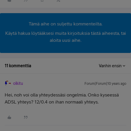
Tämä aihe on suljettu kommenteilta.
Käytä hakua löytääksesi muita kirjoituksia tästä aiheesta, tai
aloita uusi aihe.
11 kommenttia
Vanhin ensin
olkitu
Forum|Forum|10 years ago
Hei, noh voi olla yhteydessäsi ongelmia. Onko kyseessä
ADSL yhteys? 12/0.4 on ihan normaali yhteys.