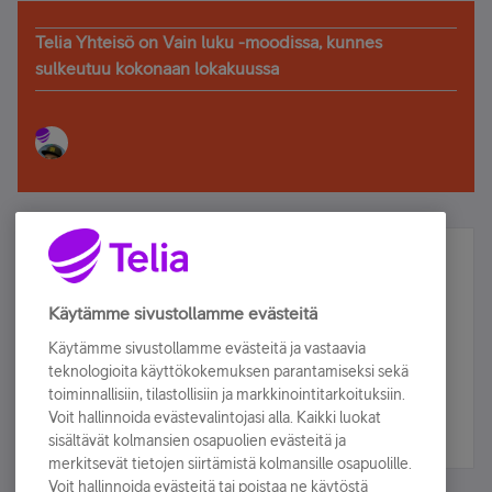
Telia Yhteisö on Vain luku -moodissa, kunnes
sulkeutuu kokonaan lokakuussa
Älä jää paitsi – osallistu ja voita!
Tilaa Telian uutiskirje ja olet mukana arvonnassa.
Käytämme sivustollamme evästeitä
Samalla saat parhaat asiakasedut suoraan
Käytämme sivustollamme evästeitä ja vastaavia
sähköpostiisi.
teknologioita käyttökokemuksen parantamiseksi sekä
toiminnallisiin, tilastollisiin ja markkinointitarkoituksiin.
Voit hallinnoida evästevalintojasi alla. Kaikki luokat
Tilaa nyt
sisältävät kolmansien osapuolien evästeitä ja
merkitsevät tietojen siirtämistä kolmansille osapuolille.
Voit hallinnoida evästeitä tai poistaa ne käytöstä