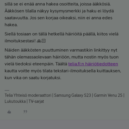
sillä se ei enää anna hakea osoitteita, joissa ääkkösiä.
Ääkkösen tilalla näkyy kysymysmerkki ja haku ei löydä
saatavuutta. Jos sen korjaa oikeaksi, niin ei anna edes
hakea.
Siellä tosiaan on tällä hetkellä häiriöitä päällä, kiitos vielä
ilmoituksestasi! 🙏🏻
Näiden ääkkösten puuttuminen varmastikin linkittyy nyt
tähän olemassaolevaan häiriöön, mutta nostin myös tuon
vielä tiedoksi eteenpäin. Täältä
telia.fi:n häiriötiedotteen
kautta voitte myös tilata tekstari-ilmoituksella kuittauksen,
kun vika on saatu korjatuksi.
Telia Yhteisö moderaattori | Samsung Galaxy S23 | Garmin Venu 2S |
Lukutoukka | TV-sarjat