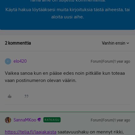
Käytä hakua löytääksesi muita kirjoituksia tästä aiheesta, tai
aloita uusi aihe.
2 kommenttia
Vanhin ensin
elo420
Forum|Forum|1 year ago
E
Vaikea sanoa kun en pääse edes noin pitkälle kun toteaa
vaan postinumeron olevan väärin.
SannaMKoo
RATKAISU
Forum|Forum|1 year ago
https://telia.fi/laajakaista
saatavuushaku on mennyt rikki,