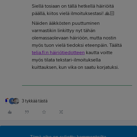
Siellä tosiaan on tällä hetkellä häiriöitä
päällä, kiitos vielä ilmoituksestasi! 🙏🏻
Näiden ääkkösten puuttuminen
varmastikin linkittyy nyt tähän
olemassaolevaan häiriöön, mutta nostin
myös tuon vielä tiedoksi eteenpäin. Täältä
telia.fi:n häiriötiedotteen
kautta voitte
myös tilata tekstari-ilmoituksella
kuittauksen, kun vika on saatu korjatuksi.
3 tykkää tästä
Tämä aihe on suljettu kommenteilta.