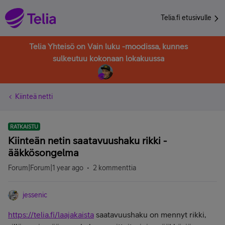
Telia.fi etusivulle
Telia Yhteisö on Vain luku -moodissa, kunnes
sulkeutuu kokonaan lokakuussa
Kiinteä netti
RATKAISTU
Kiinteän netin saatavuushaku rikki -
ääkkösongelma
Forum|Forum|1 year ago
2 kommenttia
jessenic
https://telia.fi/laajakaista
saatavuushaku on mennyt rikki,