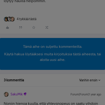
löytyy hauilla helpommin.
4 tykkää tästä
Tämä aihe on suljettu kommenteilta.
Käytä hakua löytääksesi muita kirjoituksia tästä aiheesta, tai
aloita uusi aihe.
3 kommenttia
Vanhin ensin
SakuMik
Forum|Forum|1 year ago
Noniin hienoa kuulla, että yhteysnopeus on saatu vihdoin