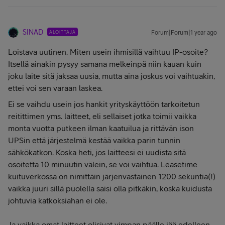
SINAD
ALOITTAJA
Forum|Forum|1 year ago
Loistava uutinen. Miten usein ihmisillä vaihtuu IP-osoite?
Itsellä ainakin pysyy samana melkeinpä niin kauan kuin
joku laite sitä jaksaa uusia, mutta aina joskus voi vaihtuakin,
ettei voi sen varaan laskea.
Ei se vaihdu usein jos hankit yrityskäyttöön tarkoitetun
reitittimen yms. laitteet, eli sellaiset jotka toimii vaikka
monta vuotta putkeen ilman kaatuilua ja rittävän ison
UPSin että järjestelmä kestää vaikka parin tunnin
sähkökatkon. Koska heti, jos laitteesi ei uudista sitä
osoitetta 10 minuutin välein, se voi vaihtua. Leasetime
kuituverkossa on nimittäin järjenvastainen 1200 sekuntia(!)
vaikka juuri sillä puolella saisi olla pitkäkin, koska kuidusta
johtuvia katkoksiahan ei ole.
Ja vaikka omat laitteet olisivat vimpan päälle jää edelleen