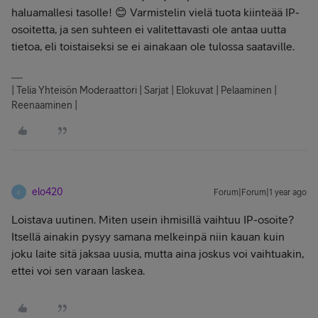
haluamallesi tasolle! 😊 Varmistelin vielä tuota kiinteää IP-
osoitetta, ja sen suhteen ei valitettavasti ole antaa uutta
tietoa, eli toistaiseksi se ei ainakaan ole tulossa saataville.
| Telia Yhteisön Moderaattori | Sarjat | Elokuvat | Pelaaminen |
Reenaaminen |
elo420
Forum|Forum|1 year ago
E
Loistava uutinen. Miten usein ihmisillä vaihtuu IP-osoite?
Itsellä ainakin pysyy samana melkeinpä niin kauan kuin
joku laite sitä jaksaa uusia, mutta aina joskus voi vaihtuakin,
ettei voi sen varaan laskea.