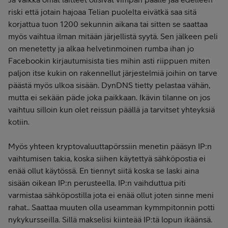
riski että jotain hajoaa Telian puolelta eivätkä saa sitä
korjattua tuon 1200 sekunnin aikana tai sitten se saattaa
myös vaihtua ilman mitään järjellistä syytä. Sen jälkeen peli
on menetetty ja alkaa helvetinmoinen rumba ihan jo
Facebookin kirjautumisista ties mihin asti riippuen miten
paljon itse kukin on rakennellut järjestelmiä joihin on tarve
päästä myös ulkoa sisään. DynDNS tietty pelastaa vähän,
mutta ei sekään päde joka paikkaan. Ikävin tilanne on jos
vaihtuu silloin kun olet reissun päällä ja tarvitset yhteyksiä
kotiin.
Myös yhteen kryptovaluuttapörssiin menetin pääsyn IP:n
vaihtumisen takia, koska siihen käytettyä sähköpostia ei
enää ollut käytössä. En tiennyt siitä koska se laski aina
sisään oikean IP:n perusteella. IP:n vaihduttua piti
varmistaa sähköpostilla jota ei enää ollut joten sinne meni
rahat.. Saattaa muuten olla useamman kymmpitonnin potti
nykykursseilla. Sillä makselisi kiinteää IP:tä lopun ikäänsä.