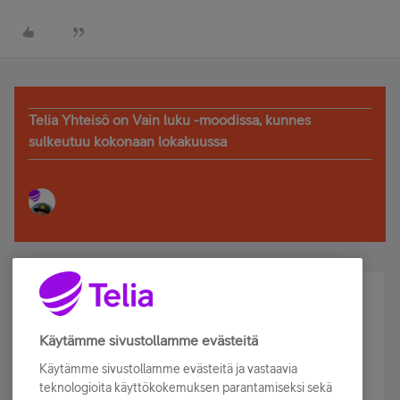
Telia Yhteisö on Vain luku -moodissa, kunnes
sulkeutuu kokonaan lokakuussa
Älä jää paitsi – osallistu ja voita!
Tilaa Telian uutiskirje ja olet mukana arvonnassa.
Käytämme sivustollamme evästeitä
Samalla saat parhaat asiakasedut suoraan
Käytämme sivustollamme evästeitä ja vastaavia
sähköpostiisi.
teknologioita käyttökokemuksen parantamiseksi sekä