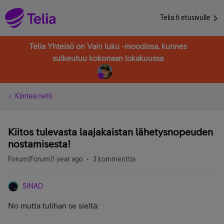
Telia.fi etusivulle
Telia Yhteisö on Vain luku -moodissa, kunnes
sulkeutuu kokonaan lokakuussa
Kiinteä netti
Kiitos tulevasta laajakaistan lähetysnopeuden
nostamisesta!
Forum|Forum|1 year ago
3 kommenttia
SINAD
No mutta tulihan se sieltä: