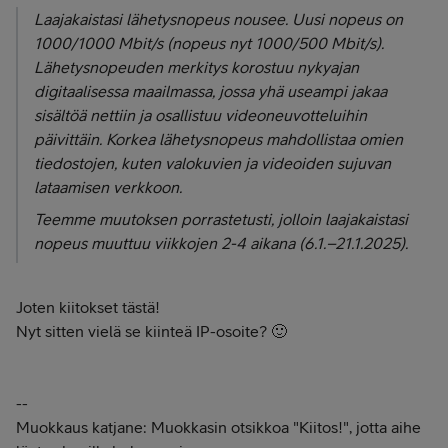
Laajakaistasi lähetysnopeus nousee. Uusi nopeus on
1000/1000 Mbit/s (nopeus nyt 1000/500 Mbit/s).
Lähetysnopeuden merkitys korostuu nykyajan
digitaalisessa maailmassa, jossa yhä useampi jakaa
sisältöä nettiin ja osallistuu videoneuvotteluihin
päivittäin. Korkea lähetysnopeus mahdollistaa omien
tiedostojen, kuten valokuvien ja videoiden sujuvan
lataamisen verkkoon.
Teemme muutoksen porrastetusti, jolloin laajakaistasi
nopeus muuttuu viikkojen 2-4 aikana (6.1.–21.1.2025).
Joten kiitokset tästä!
Nyt sitten vielä se kiinteä IP-osoite? 🙂
--
Muokkaus katjane: Muokkasin otsikkoa "Kiitos!", jotta aihe