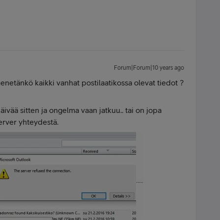
Forum|Forum|10 years ago
netänkö kaikki vanhat postilaatikossa olevat tiedot ?
päivää sitten ja ongelma vaan jatkuu.. tai on jopa
erver yhteydestä.