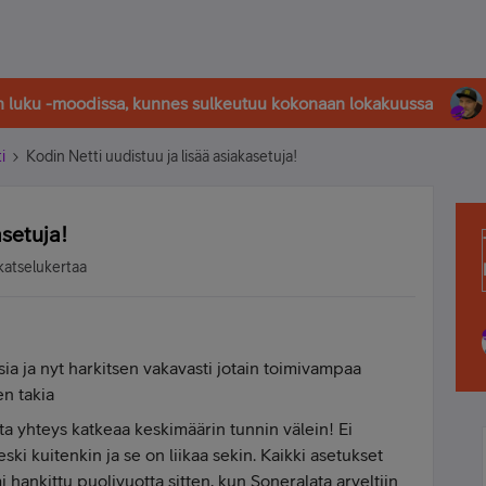
in luku -moodissa, kunnes sulkeutuu kokonaan lokakuussa
i
Kodin Netti uudistuu ja lisää asiakasetuja!
asetuja!
katselukertaa
ia ja nyt harkitsen vakavasti jotain toimivampaa
n takia
sta yhteys katkeaa keskimäärin tunnin välein! Ei
ski kuitenkin ja se on liikaa sekin. Kaikki asetukset
 hankittu puolivuotta sitten, kun Soneralata arveltiin