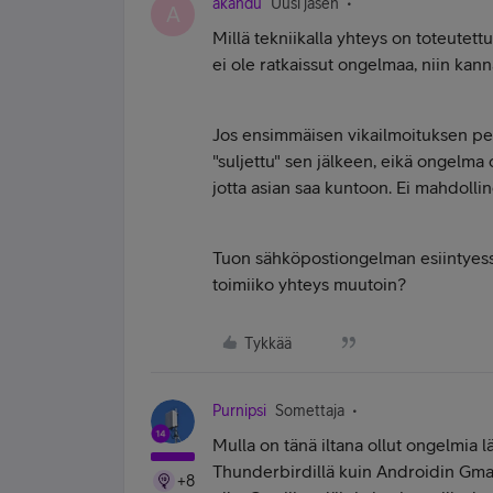
akandu
Uusi jäsen
A
Millä tekniikalla yhteys on toteut
ei ole ratkaissut ongelmaa, niin kann
Jos ensimmäisen vikailmoituksen pe
"suljettu" sen jälkeen, eikä ongelma 
jotta asian saa kuntoon. Ei mahdollin
Tuon sähköpostiongelman esiintyessä,
toimiiko yhteys muutoin?
Tykkää
Purnipsi
Somettaja
Mulla on tänä iltana ollut ongelmia lä
Thunderbirdillä kuin Androidin Gmai
+8