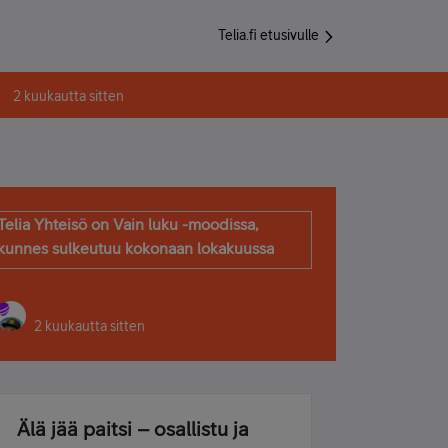
Telia.fi etusivulle
2 kuukautta sitten
Telia Yhteisö on Vain luku -moodissa,
kunnes sulkeutuu kokonaan lokakuussa
2 kuukautta sitten
Älä jää paitsi – osallistu ja