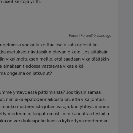
n useit kertoja yritti.
Forum|Forum|10 years ago
elmissa voi vielä koittaa lisätä sähköpostitilin
 asetukset näyttäisikin olevan oikein. Jos siitäkään
ään vikailmoituksen meille, että saadaan vika täältäkin
ole ainakaan tiedossa vastaavaa vikaa eikä
sama ongelma on jatkunut?
luumme yhteydessä pätkimisistä? Jos täysin samaa
ut, niin aika epätodennäiköistä on, että vika johtuisi
sammuuko modeemista jotain valoja, kun yhteys menee
tetty modeemiin langattomasti, niin kannattaa testailla
 mikä on verkkokaapelin kanssa kytkettynä modeemiin.