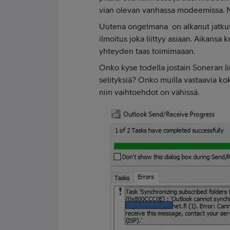
vian olevan vanhassa modeemissa. N
Uutena ongelmana on alkanut jatku
ilmoitus joka liittyy asiaan. Aikansa
yhteyden taas toimimaaan.
Onko kyse todella jostain Soneran lii
selityksiä? Onko muilla vastaavia k
niin vaihtoehdot on vähissä.