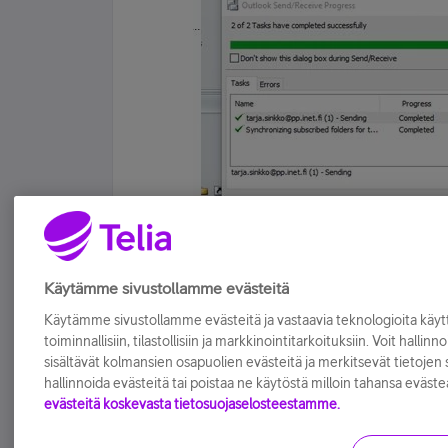
Tykkää
Käytämme sivustollamme evästeitä
Käytämme sivustollamme evästeitä ja vastaavia teknologioita kä
toiminnallisiin, tilastollisiin ja markkinointitarkoituksiin. Voit hallinn
sisältävät kolmansien osapuolien evästeitä ja merkitsevät tietojen si
hallinnoida evästeitä tai poistaa ne käytöstä milloin tahansa eväste
evästeitä koskevasta tietosuojaselosteestamme.