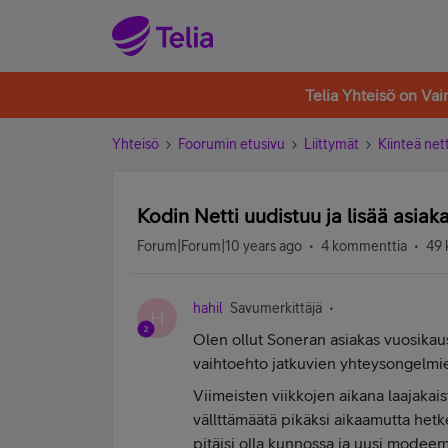
Telia Yhteisö on Va
Yhteisö
Foorumin etusivu
Liittymät
Kiinteä nett
Kodin Netti uudistuu ja lisää asiak
Forum|Forum|10 years ago
4 kommenttia
49 
hahil
Savumerkittäjä
H
Olen ollut Soneran asiakas vuosikaus
vaihtoehto jatkuvien yhteysongelmie
Viimeisten viikkojen aikana laajakai
vällttämäätä pikäksi aikaamutta hetke
pitäisi olla kunnossa ja uusi modeemi