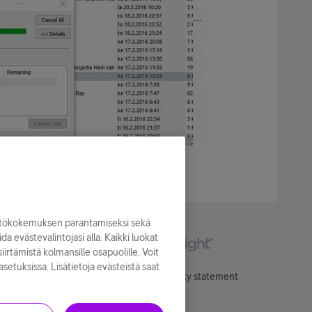
yttökokemuksen parantamiseksi sekä
oida evästevalintojasi alla. Kaikki luokat
irtämistä kolmansille osapuolille. Voit
asetuksissa. Lisätietoja evästeistä saat
Käyttöehdot
Accessibility statement