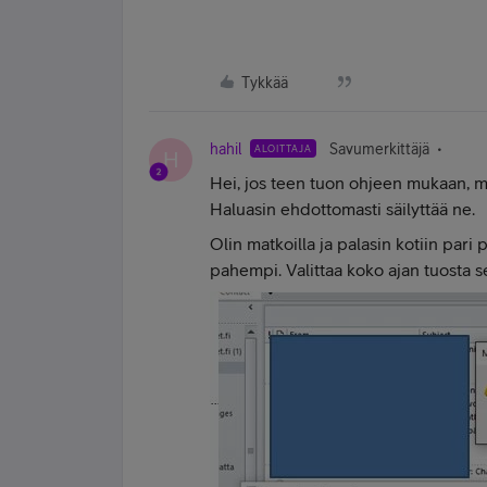
Tykkää
hahil
Savumerkittäjä
ALOITTAJA
H
Hei, jos teen tuon ohjeen mukaan, me
Haluasin ehdottomasti säilyttää ne.
Olin matkoilla ja palasin kotiin pari 
pahempi. Valittaa koko ajan tuosta s