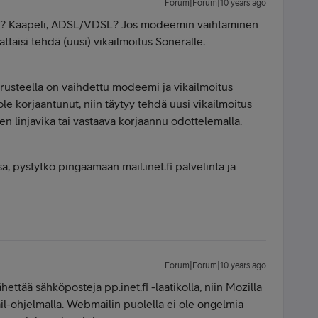
Forum|Forum|10 years ago
ettu? Kaapeli, ADSL/VDSL? Jos modeemin vaihtaminen
attaisi tehdä (uusi) vikailmoitus Soneralle.
rusteella on vaihdettu modeemi ja vikailmoitus
ole korjaantunut, niin täytyy tehdä uusi vikailmoitus
en linjavika tai vastaava korjaannu odottelemalla.
 pystytkö pingaamaan mail.inet.fi palvelinta ja
Forum|Forum|10 years ago
hettää sähköposteja pp.inet.fi -laatikolla, niin Mozilla
l-ohjelmalla. Webmailin puolella ei ole ongelmia