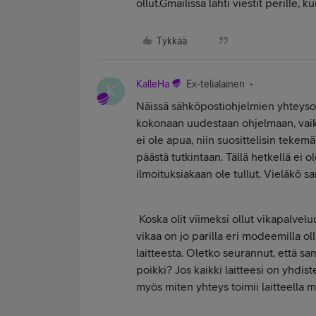
ollut.Gmailissa lähti viestit perille, ku
Tykkää
KalleHa
Ex-telialainen
K
Näissä sähköpostiohjelmien yhteysong
kokonaan uudestaan ohjelmaan, vaikka
ei ole apua, niin suosittelisin tekem
päästä tutkintaan. Tällä hetkellä ei 
ilmoituksiakaan ole tullut. Vieläkö 
Koska olit viimeksi ollut vikapalve
vikaa on jo parilla eri modeemilla oll
laitteesta. Oletko seurannut, että 
poikki? Jos kaikki laitteesi on yhdis
myös miten yhteys toimii laitteella