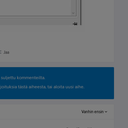
Jaa
suljettu kommenteilta.
ituksia tästä aiheesta, tai aloita uusi aihe.
Vanhin ensin