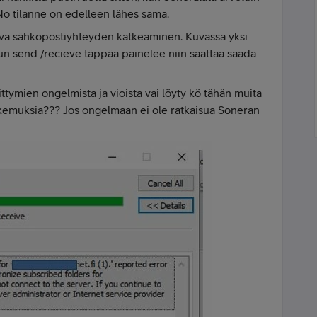
o tilanne on edelleen lähes sama.
va sähköpostiyhteyden katkeaminen. Kuvassa yksi
 kun send /recieve täppää painelee niin saattaa saada
ttymien ongelmista ja vioista vai löyty kö tähän muita
okemuksia??? Jos ongelmaan ei ole ratkaisua Soneran