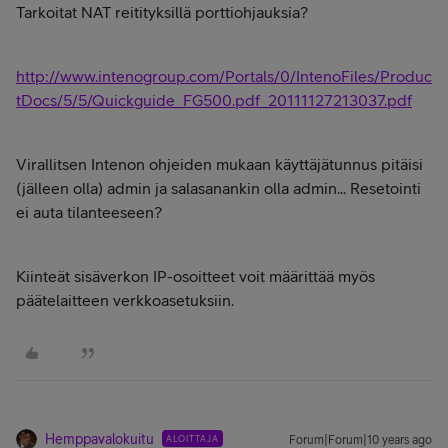
Tarkoitat NAT reitityksillä porttiohjauksia?
http://www.intenogroup.com/Portals/0/IntenoFiles/Produc
tDocs/5/5/Quickguide_FG500.pdf_20111127213037.pdf
Virallitsen Intenon ohjeiden mukaan käyttäjätunnus pitäisi
(jälleen olla) admin ja salasanankin olla admin... Resetointi
ei auta tilanteeseen?
Kiinteät sisäverkon IP-osoitteet voit määrittää myös
päätelaitteen verkkoasetuksiin.
Hemppavalokuitu
ALOITTAJA
Forum|Forum|10 years ago