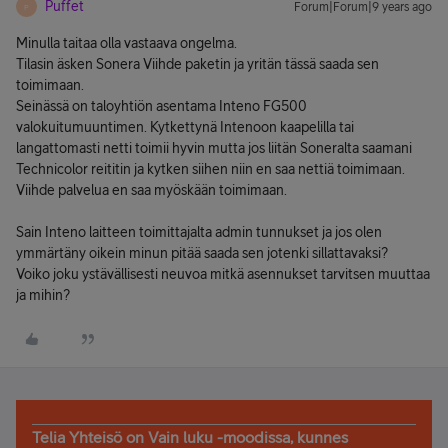
Puffet
Forum|Forum|9 years ago
P
Minulla taitaa olla vastaava ongelma.
Tilasin äsken Sonera Viihde paketin ja yritän tässä saada sen
toimimaan.
Seinässä on taloyhtiön asentama Inteno FG500
valokuitumuuntimen. Kytkettynä Intenoon kaapelilla tai
langattomasti netti toimii hyvin mutta jos liitän Soneralta saamani
Technicolor reititin ja kytken siihen niin en saa nettiä toimimaan.
Viihde palvelua en saa myöskään toimimaan.
Sain Inteno laitteen toimittajalta admin tunnukset ja jos olen
ymmärtäny oikein minun pitää saada sen jotenki sillattavaksi?
Voiko joku ystävällisesti neuvoa mitkä asennukset tarvitsen muuttaa
ja mihin?
Telia Yhteisö on Vain luku -moodissa, kunnes