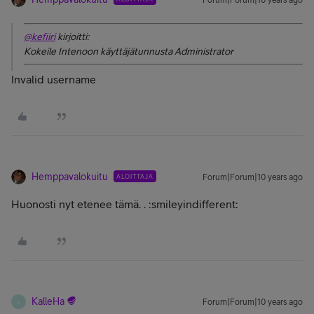
Forum|Forum|10 years ago
@kefiiri
kirjoitti:
Kokeile Intenoon käyttäjätunnusta Administrator
Invalid username
Hemppavalokuitu
ALOITTAJA
Forum|Forum|10 years ago
Huonosti nyt etenee tämä. . :smileyindifferent:
KalleHa
Forum|Forum|10 years ago
K