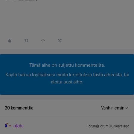
Tämä aihe on suljettu kommenteilta.
Käytä hakua löytääksesi muita kirjoituksia tästä aiheesta, tai
aloita uusi aihe.
20 kommenttia
Vanhin ensin
olkitu
Forum|Forum|10 years ago