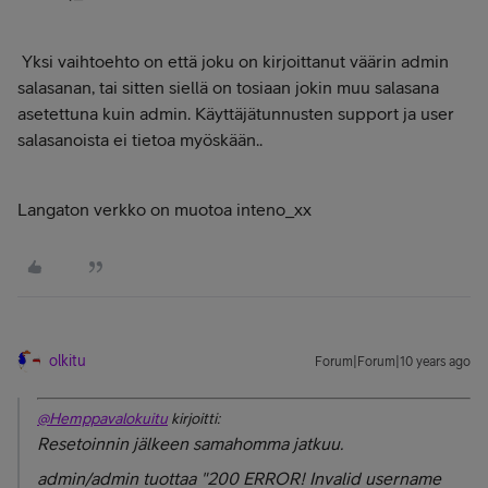
Yksi vaihtoehto on että joku on kirjoittanut väärin admin
salasanan, tai sitten siellä on tosiaan jokin muu salasana
asetettuna kuin admin. Käyttäjätunnusten support ja user
salasanoista ei tietoa myöskään..
Langaton verkko on muotoa inteno_xx
olkitu
Forum|Forum|10 years ago
@Hemppavalokuitu
kirjoitti:
Resetoinnin jälkeen samahomma jatkuu.
admin/admin tuottaa "200 ERROR! Invalid username