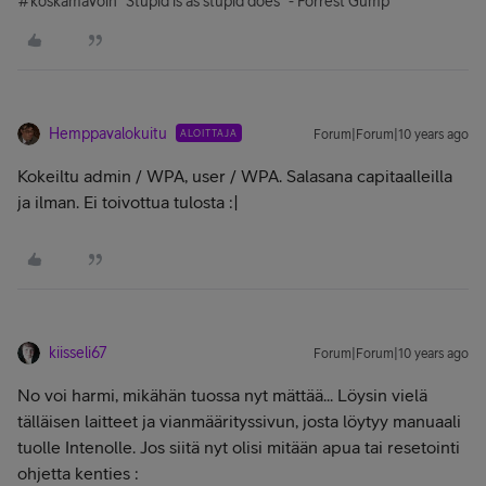
#koskamävoin "Stupid is as stupid does" - Forrest Gump
Hemppavalokuitu
ALOITTAJA
Forum|Forum|10 years ago
Kokeiltu admin / WPA, user / WPA. Salasana capitaalleilla
ja ilman. Ei toivottua tulosta :|
kiisseli67
Forum|Forum|10 years ago
No voi harmi, mikähän tuossa nyt mättää... Löysin vielä
tälläisen laitteet ja vianmäärityssivun, josta löytyy manuaali
tuolle Intenolle. Jos siitä nyt olisi mitään apua tai resetointi
ohjetta kenties :