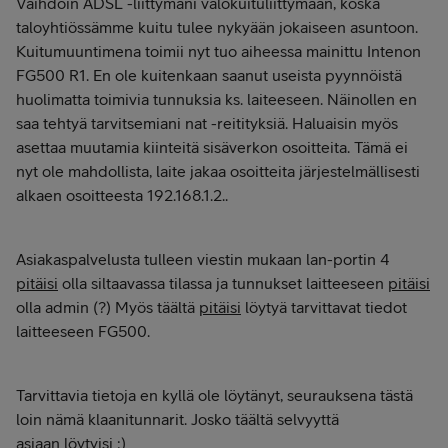
Vaihdoin ADSL -liittymäni valokuituliittymään, koska
taloyhtiössämme kuitu tulee nykyään jokaiseen asuntoon.
Kuitumuuntimena toimii nyt tuo aiheessa mainittu Intenon
FG500 R1. En ole kuitenkaan saanut useista pyynnöistä
huolimatta toimivia tunnuksia ks. laiteeseen. Näinollen en
saa tehtyä tarvitsemiani nat -reitityksiä. Haluaisin myös
asettaa muutamia kiinteitä sisäverkon osoitteita. Tämä ei
nyt ole mahdollista, laite jakaa osoitteita järjestelmällisesti
alkaen osoitteesta 192.168.1.2..
Asiakaspalvelusta tulleen viestin mukaan lan-portin 4
pitäisi
olla siltaavassa tilassa ja tunnukset laitteeseen
pitäisi
olla admin (?) Myös täältä
pitäisi
löytyä tarvittavat tiedot
laitteeseen FG500.
Tarvittavia tietoja en kyllä ole löytänyt, seurauksena tästä
loin nämä klaanitunnarit. Josko täältä selvyyttä
asiaan
löytyisi
:)