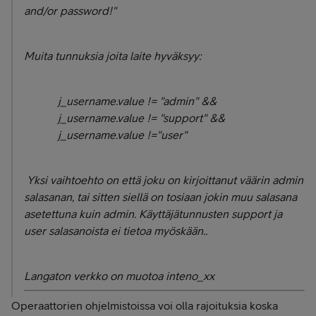
and/or password!"
Muita tunnuksia joita laite hyväksyy:
j_username.value != "admin" &&
j_username.value != "support" &&
j_username.value !="user"
Yksi vaihtoehto on että joku on kirjoittanut väärin admin
salasanan, tai sitten siellä on tosiaan jokin muu salasana
asetettuna kuin admin. Käyttäjätunnusten support ja
user salasanoista ei tietoa myöskään..
Langaton verkko on muotoa inteno_xx
Operaattorien ohjelmistoissa voi olla rajoituksia koska