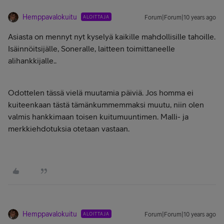
Hemppavalokuitu
ALOITTAJA
Forum|Forum|10 years ago
Asiasta on mennyt nyt kyselyä kaikille mahdollisille tahoille.
Isäinnöitsijälle, Soneralle, laitteen toimittaneelle
alihankkijalle..
Odottelen tässä vielä muutamia päiviä. Jos homma ei
kuiteenkaan tästä tämänkummemmaksi muutu, niin olen
valmis hankkimaan toisen kuitumuuntimen. Malli- ja
merkkiehdotuksia otetaan vastaan.
Hemppavalokuitu
ALOITTAJA
Forum|Forum|10 years ago