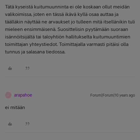
Tätä kyseistä kuitumuunninta ei ole koskaan ollut meidän
valikoimissa, joten en tässä ikävä kyllä osaa auttaa ja
täälläkin näyttää ne arvaukset jo tulleen mitä itsellänikin tuli
mieleen ensimmäisenä. Suosittelisin pyytämään suoraan
isännöitsijältä tai taloyhtiön hallitukselta kuitumuuntimien
toimittajan yhteystiedot. Toimittajalla varmasti pitäisi olla
tunnus ja salasana tiedossa.
arapahoe
Forum|Forum|10 years ago
A
ei mitään