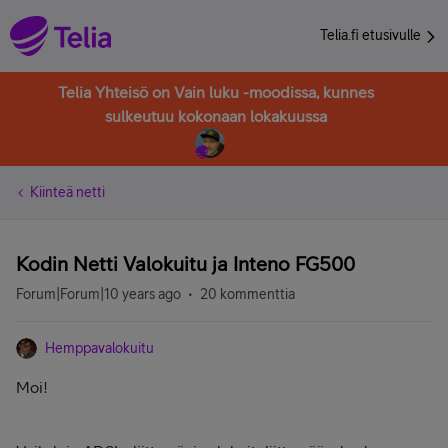
Telia.fi etusivulle
Telia Yhteisö on Vain luku -moodissa, kunnes
sulkeutuu kokonaan lokakuussa
Kiinteä netti
Kodin Netti Valokuitu ja Inteno FG500
Forum|Forum|10 years ago
20 kommenttia
Hemppavalokuitu
Moi!