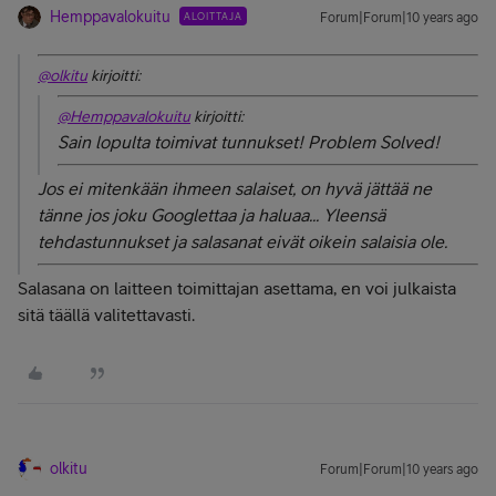
Hemppavalokuitu
ALOITTAJA
Forum|Forum|10 years ago
@olkitu
kirjoitti:
@Hemppavalokuitu
kirjoitti:
Sain lopulta toimivat tunnukset! Problem Solved!
Jos ei mitenkään ihmeen salaiset, on hyvä jättää ne
tänne jos joku Googlettaa ja haluaa... Yleensä
tehdastunnukset ja salasanat eivät oikein salaisia ole.
Salasana on laitteen toimittajan asettama, en voi julkaista
sitä täällä valitettavasti.
olkitu
Forum|Forum|10 years ago