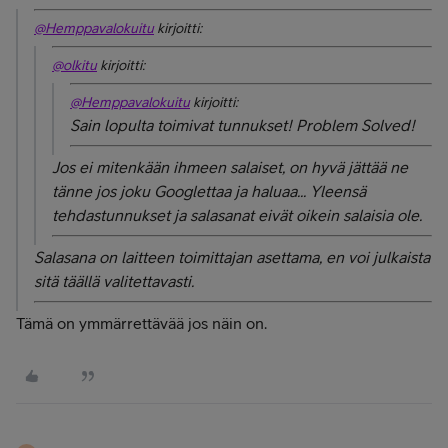
@Hemppavalokuitu
kirjoitti:
@olkitu
kirjoitti:
@Hemppavalokuitu
kirjoitti:
Sain lopulta toimivat tunnukset! Problem Solved!
Jos ei mitenkään ihmeen salaiset, on hyvä jättää ne
tänne jos joku Googlettaa ja haluaa... Yleensä
tehdastunnukset ja salasanat eivät oikein salaisia ole.
Salasana on laitteen toimittajan asettama, en voi julkaista
sitä täällä valitettavasti.
Tämä on ymmärrettävää jos näin on.