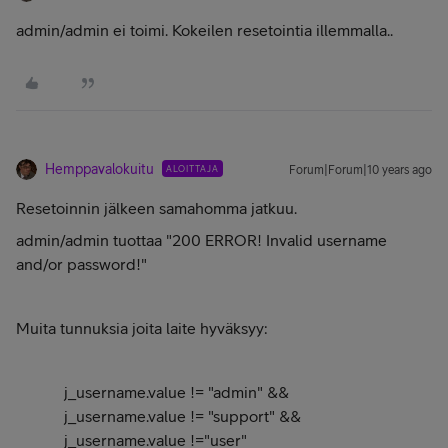
admin/admin ei toimi. Kokeilen resetointia illemmalla..
Hemppavalokuitu
ALOITTAJA
Forum|Forum|10 years ago
Resetoinnin jälkeen samahomma jatkuu.
admin/admin tuottaa "200 ERROR! Invalid username
and/or password!"
Muita tunnuksia joita laite hyväksyy:
j_username.value != "admin" &&
j_username.value != "support" &&
j_username.value !="user"