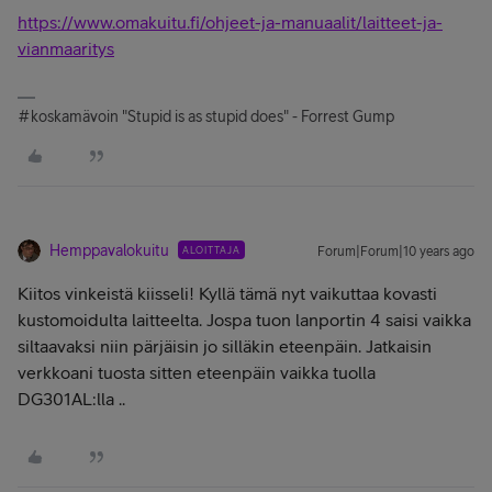
https://www.omakuitu.fi/ohjeet-ja-manuaalit/laitteet-ja-
vianmaaritys
#koskamävoin "Stupid is as stupid does" - Forrest Gump
Hemppavalokuitu
ALOITTAJA
Forum|Forum|10 years ago
Kiitos vinkeistä kiisseli! Kyllä tämä nyt vaikuttaa kovasti
kustomoidulta laitteelta. Jospa tuon lanportin 4 saisi vaikka
siltaavaksi niin pärjäisin jo silläkin eteenpäin. Jatkaisin
verkkoani tuosta sitten eteenpäin vaikka tuolla
DG301AL:lla ..