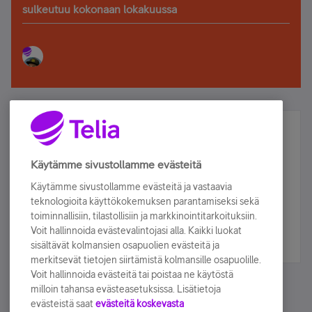
sulkeutuu kokonaan lokakuussa
Älä jää paitsi – osallistu ja voita!
Tilaa Telian uutiskirje ja olet mukana arvonnassa.
Käytämme sivustollamme evästeitä
Samalla saat parhaat asiakasedut suoraan
Käytämme sivustollamme evästeitä ja vastaavia
sähköpostiisi.
teknologioita käyttökokemuksen parantamiseksi sekä
toiminnallisiin, tilastollisiin ja markkinointitarkoituksiin.
Voit hallinnoida evästevalintojasi alla. Kaikki luokat
Tilaa nyt
sisältävät kolmansien osapuolien evästeitä ja
merkitsevät tietojen siirtämistä kolmansille osapuolille.
Voit hallinnoida evästeitä tai poistaa ne käytöstä
milloin tahansa evästeasetuksissa. Lisätietoja
evästeistä saat
evästeitä koskevasta