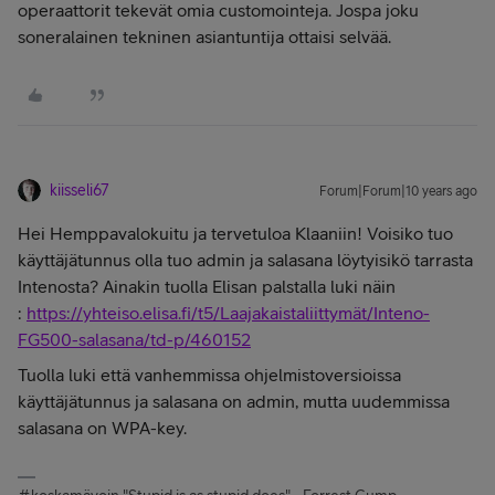
operaattorit tekevät omia customointeja. Jospa joku
soneralainen tekninen asiantuntija ottaisi selvää.
kiisseli67
Forum|Forum|10 years ago
Hei Hemppavalokuitu ja tervetuloa Klaaniin! Voisiko tuo
käyttäjätunnus olla tuo admin ja salasana löytyisikö tarrasta
Intenosta? Ainakin tuolla Elisan palstalla luki näin
:
https://yhteiso.elisa.fi/t5/Laajakaistaliittymät/Inteno-
FG500-salasana/td-p/460152
Tuolla luki että vanhemmissa ohjelmistoversioissa
käyttäjätunnus ja salasana on admin, mutta uudemmissa
salasana on WPA-key.