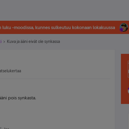
in luku -moodissa, kunnes sulkeutuu kokonaan lokakuussa
i
Kuva ja ääni eivät ole synkassa
atselukertaa
ääni pois synkasta.