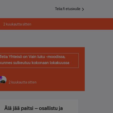
Telia.fi etusivulle
2 kuukautta sitten
Telia Yhteisö on Vain luku -moodissa,
kunnes sulkeutuu kokonaan lokakuussa
2 kuukautta sitten
Älä jää paitsi – osallistu ja