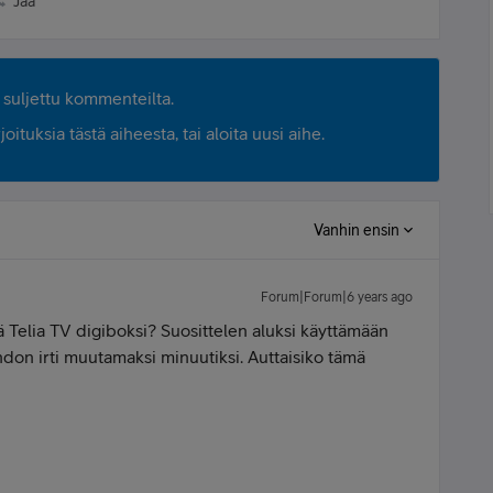
Jaa
suljettu kommenteilta.
ituksia tästä aiheesta, tai aloita uusi aihe.
Vanhin ensin
Forum|Forum|6 years ago
 Telia TV digiboksi? Suosittelen aluksi käyttämään
johdon irti muutamaksi minuutiksi. Auttaisiko tämä