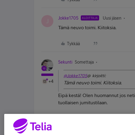
Jokke1705
Uusi jäsen
ALOITTAJA
J
Tämä neuvo toimi. Kiitoksia.
Tykkää
Sekunti
Somettaja
@Jokke1705
@ kirjoitti:
+4
Tämä neuvo toimi. Kiitoksia.
Eipä kestä! Olen huomannut jos netiss
tuollaisen jumitustilaan.
Elän pilvessä - mutta vain diginä.
Tykkää