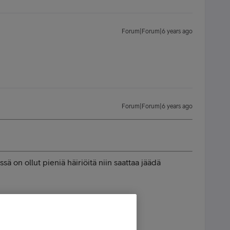
Forum|Forum|6 years ago
Forum|Forum|6 years ago
ä on ollut pieniä häiriöitä niin saattaa jäädä