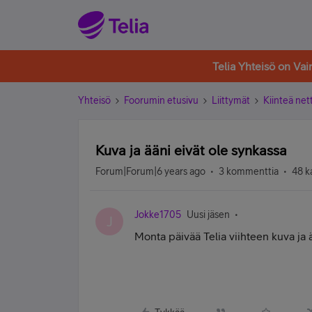
Telia Yhteisö on Va
Yhteisö
Foorumin etusivu
Liittymät
Kiinteä nett
Kuva ja ääni eivät ole synkassa
Forum|Forum|6 years ago
3 kommenttia
48 k
Jokke1705
Uusi jäsen
J
Monta päivää Telia viihteen kuva ja 