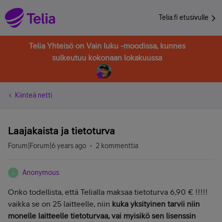
Telia.fi etusivulle
Telia Yhteisö on Vain luku -moodissa, kunnes
sulkeutuu kokonaan lokakuussa
Kiinteä netti
Laajakaista ja tietoturva
Forum|Forum|6 years ago
2 kommenttia
Anonymous
A
Onko todellista, että Telialla maksaa tietoturva 6,90 € !!!!!
vaikka se on 25 laitteelle, niin
kuka yksityinen tarvii niin
monelle laitteelle tietoturvaa, vai myisikö sen lisenssin