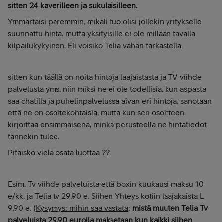
sitten 24 kaverilleen ja sukulaisilleen.
Ymmärtäisi paremmin, mikäli tuo olisi jollekin yritykselle
suunnattu hinta. mutta yksityisille ei ole millään tavalla
kilpailukykyinen. Eli voisiko Telia vähän tarkastella.
sitten kun täällä on noita hintoja laajaistasta ja TV viihde
palvelusta yms. niin miksi ne ei ole todellisia. kun aspasta
saa chatilla ja puhelinpalvelussa aivan eri hintoja. sanotaan
että ne on osoitekohtaisia, mutta kun sen osoitteen
kirjoittaa ensimmäisenä, minkä perusteella ne hintatiedot
tännekin tulee.
Pitäiskö vielä osata luottaa ??
Esim. Tv viihde palveluista että boxin kuukausi maksu 10
e/kk. ja Telia tv 29,90 e. Siihen Yhteys kotiin laajakaista L
9,90 e. (
Kysymys: mihin saa vastata
:
mistä muuten Telia Tv
palveluista 29,90 eurolla maksetaan kun kaikki siihen