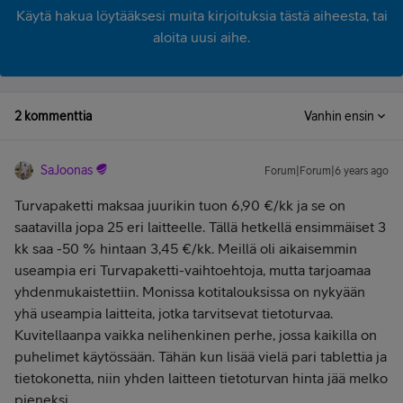
Käytä hakua löytääksesi muita kirjoituksia tästä aiheesta, tai
aloita uusi aihe.
2 kommenttia
Vanhin ensin
SaJoonas
Forum|Forum|6 years ago
Turvapaketti maksaa juurikin tuon 6,90 €/kk ja se on
saatavilla jopa 25 eri laitteelle. Tällä hetkellä ensimmäiset 3
kk saa -50 % hintaan 3,45 €/kk. Meillä oli aikaisemmin
useampia eri Turvapaketti-vaihtoehtoja, mutta tarjoamaa
yhdenmukaistettiin. Monissa kotitalouksissa on nykyään
yhä useampia laitteita, jotka tarvitsevat tietoturvaa.
Kuvitellaanpa vaikka nelihenkinen perhe, jossa kaikilla on
puhelimet käytössään. Tähän kun lisää vielä pari tablettia ja
tietokonetta, niin yhden laitteen tietoturvan hinta jää melko
pieneksi.