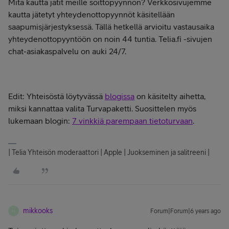
Mitä kautta jätit meille soittopyynnön? Verkkosivujemme
kautta jätetyt yhteydenottopyynnöt käsitellään
saapumisjärjestyksessä. Tällä hetkellä arvioitu vastausaika
yhteydenottopyyntöön on noin 44 tuntia. Telia.fi -sivujen
chat-asiakaspalvelu on auki 24/7.
Edit: Yhteisöstä löytyvässä
blogissa
on käsitelty aihetta,
miksi kannattaa valita Turvapaketti. Suosittelen myös
lukemaan blogin:
7 vinkkiä parempaan tietoturvaan
.
| Telia Yhteisön moderaattori | Apple | Juokseminen ja salitreeni |
mikkooks
Forum|Forum|6 years ago
M