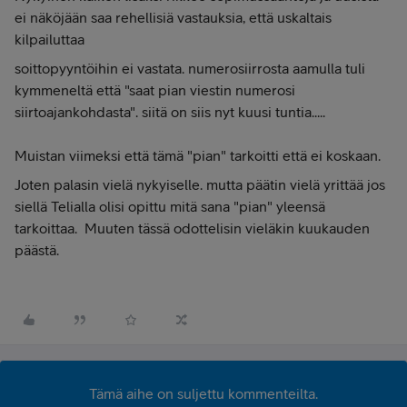
ei näköjään saa rehellisiä vastauksia, että uskaltais
kilpailuttaa
soittopyyntöihin ei vastata. numerosiirrosta aamulla tuli
kymmeneltä että "saat pian viestin numerosi
siirtoajankohdasta". siitä on siis nyt kuusi tuntia.....
Muistan viimeksi että tämä "pian" tarkoitti että ei koskaan.
Joten palasin vielä nykyiselle. mutta päätin vielä yrittää jos
siellä Telialla olisi opittu mitä sana "pian" yleensä
tarkoittaa. Muuten tässä odottelisin vieläkin kuukauden
päästä.
Tämä aihe on suljettu kommenteilta.