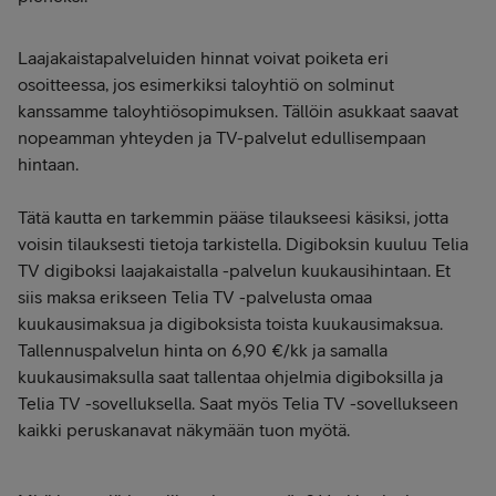
Laajakaistapalveluiden hinnat voivat poiketa eri
osoitteessa, jos esimerkiksi taloyhtiö on solminut
kanssamme taloyhtiösopimuksen. Tällöin asukkaat saavat
nopeamman yhteyden ja TV-palvelut edullisempaan
hintaan.
Tätä kautta en tarkemmin pääse tilaukseesi käsiksi, jotta
voisin tilauksesti tietoja tarkistella. Digiboksin kuuluu Telia
TV digiboksi laajakaistalla -palvelun kuukausihintaan. Et
siis maksa erikseen Telia TV -palvelusta omaa
kuukausimaksua ja digiboksista toista kuukausimaksua.
Tallennuspalvelun hinta on 6,90 €/kk ja samalla
kuukausimaksulla saat tallentaa ohjelmia digiboksilla ja
Telia TV -sovelluksella. Saat myös Telia TV -sovellukseen
kaikki peruskanavat näkymään tuon myötä.