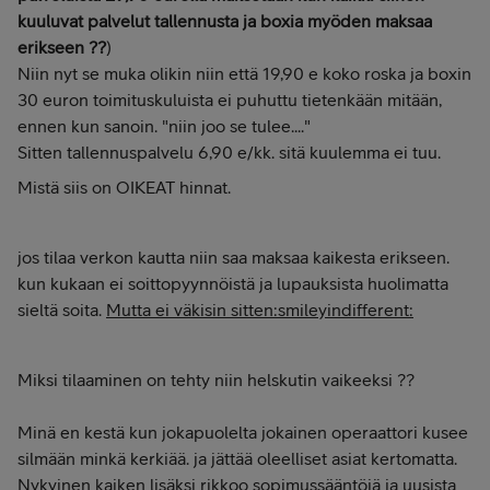
kuuluvat palvelut tallennusta ja boxia myöden maksaa
erikseen ??
)
Niin nyt se muka olikin niin että 19,90 e koko roska ja boxin
30 euron toimituskuluista ei puhuttu tietenkään mitään,
ennen kun sanoin. "niin joo se tulee...."
Sitten tallennuspalvelu 6,90 e/kk. sitä kuulemma ei tuu.
Mistä siis on OIKEAT hinnat.
jos tilaa verkon kautta niin saa maksaa kaikesta erikseen.
kun kukaan ei soittopyynnöistä ja lupauksista huolimatta
sieltä soita.
Mutta ei väkisin sitten:smileyindifferent:
Miksi tilaaminen on tehty niin helskutin vaikeeksi ??
Minä en kestä kun jokapuolelta jokainen operaattori kusee
silmään minkä kerkiää. ja jättää oleelliset asiat kertomatta.
Nykyinen kaiken lisäksi rikkoo sopimussääntöjä ja uusista